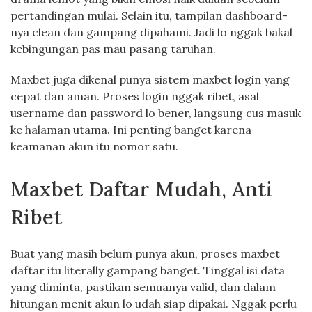
pertandingan mulai. Selain itu, tampilan dashboard-
nya clean dan gampang dipahami. Jadi lo nggak bakal
kebingungan pas mau pasang taruhan.
Maxbet juga dikenal punya sistem maxbet login yang
cepat dan aman. Proses login nggak ribet, asal
username dan password lo bener, langsung cus masuk
ke halaman utama. Ini penting banget karena
keamanan akun itu nomor satu.
Maxbet Daftar Mudah, Anti
Ribet
Buat yang masih belum punya akun, proses maxbet
daftar itu literally gampang banget. Tinggal isi data
yang diminta, pastikan semuanya valid, dan dalam
hitungan menit akun lo udah siap dipakai. Nggak perlu