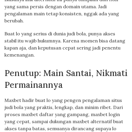
yang sama persis dengan domain utama. Jadi
pengalaman main tetap konsisten, nggak ada yang
berubah.
Buat lo yang serius di dunia judi bola, punya akses
stabil itu wajib hukumnya. Karena momen bisa datang
kapan aja, dan keputusan cepat sering jadi penentu
kemenangan.
Penutup: Main Santai, Nikmati
Permainannya
Maxbet hadir buat lo yang pengen pengalaman situs
judi bola yang praktis, lengkap, dan minim ribet. Dari
proses maxbet daftar yang gampang, maxbet login
yang cepat, sampai dukungan maxbet alternatif buat
akses tanpa batas, semuanya dirancang supaya lo