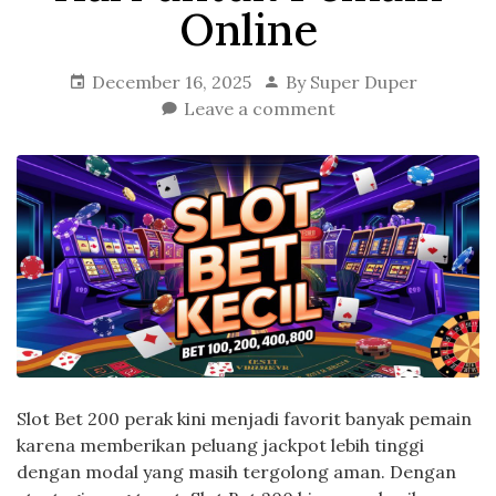
Online
December 16, 2025
By
Super Duper
Leave a comment
Slot Bet 200 perak kini menjadi favorit banyak pemain
karena memberikan peluang jackpot lebih tinggi
dengan modal yang masih tergolong aman. Dengan