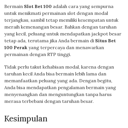
Bermain
Slot Bet 100
adalah cara yang sempurna
untuk menikmati permainan slot dengan modal
terjangkau, sambil tetap memiliki kesempatan untuk
meraih kemenangan besar. Bahkan dengan taruhan
yang kecil, peluang untuk mendapatkan jackpot besar
tetap ada, terutama jika Anda bermain di
Situs Bet
100 Perak
yang terpercaya dan menawarkan
permainan dengan RTP tinggi.
Tidak perlu takut kehabisan modal, karena dengan
taruhan kecil Anda bisa bermain lebih lama dan
memanfaatkan peluang yang ada. Dengan begitu,
Anda bisa mendapatkan pengalaman bermain yang
menyenangkan dan menguntungkan tanpa harus
merasa terbebani dengan taruhan besar.
Kesimpulan