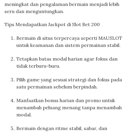
meningkat dan pengalaman bermain menjadi lebih
seru dan menguntungkan.
Tips Mendapatkan Jackpot di Slot Bet 200
Bermain di situs terpercaya seperti MAUSLOT
untuk keamanan dan sistem permainan stabil.
Tetapkan batas modal harian agar fokus dan
tidak terburu-buru.
Pilih game yang sesuai strategi dan fokus pada
satu permainan sebelum berpindah.
Manfaatkan bonus harian dan promo untuk
menambah peluang menang tanpa menambah
modal.
Bermain dengan ritme stabil, sabar, dan