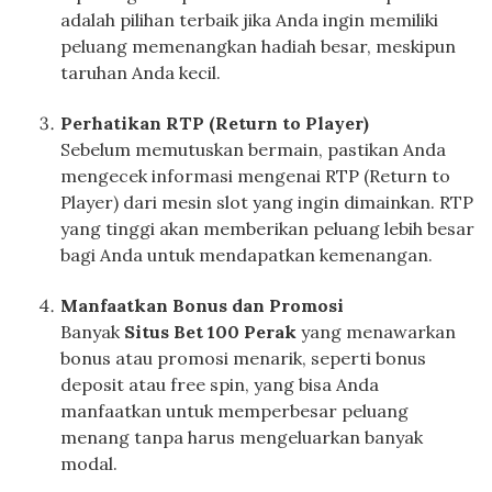
adalah pilihan terbaik jika Anda ingin memiliki
peluang memenangkan hadiah besar, meskipun
taruhan Anda kecil.
Perhatikan RTP (Return to Player)
Sebelum memutuskan bermain, pastikan Anda
mengecek informasi mengenai RTP (Return to
Player) dari mesin slot yang ingin dimainkan. RTP
yang tinggi akan memberikan peluang lebih besar
bagi Anda untuk mendapatkan kemenangan.
Manfaatkan Bonus dan Promosi
Banyak
Situs Bet 100 Perak
yang menawarkan
bonus atau promosi menarik, seperti bonus
deposit atau free spin, yang bisa Anda
manfaatkan untuk memperbesar peluang
menang tanpa harus mengeluarkan banyak
modal.