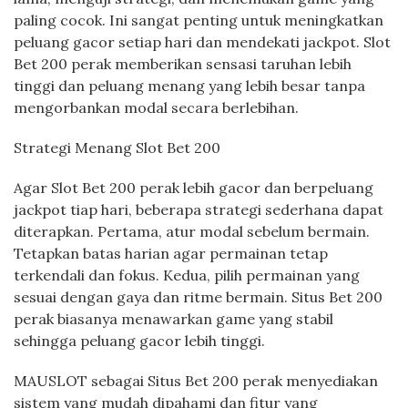
paling cocok. Ini sangat penting untuk meningkatkan
peluang gacor setiap hari dan mendekati jackpot. Slot
Bet 200 perak memberikan sensasi taruhan lebih
tinggi dan peluang menang yang lebih besar tanpa
mengorbankan modal secara berlebihan.
Strategi Menang Slot Bet 200
Agar Slot Bet 200 perak lebih gacor dan berpeluang
jackpot tiap hari, beberapa strategi sederhana dapat
diterapkan. Pertama, atur modal sebelum bermain.
Tetapkan batas harian agar permainan tetap
terkendali dan fokus. Kedua, pilih permainan yang
sesuai dengan gaya dan ritme bermain. Situs Bet 200
perak biasanya menawarkan game yang stabil
sehingga peluang gacor lebih tinggi.
MAUSLOT sebagai Situs Bet 200 perak menyediakan
sistem yang mudah dipahami dan fitur yang