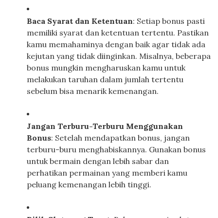
Baca Syarat dan Ketentuan
: Setiap bonus pasti
memiliki syarat dan ketentuan tertentu. Pastikan
kamu memahaminya dengan baik agar tidak ada
kejutan yang tidak diinginkan. Misalnya, beberapa
bonus mungkin mengharuskan kamu untuk
melakukan taruhan dalam jumlah tertentu
sebelum bisa menarik kemenangan.
Jangan Terburu-Terburu Menggunakan
Bonus
: Setelah mendapatkan bonus, jangan
terburu-buru menghabiskannya. Gunakan bonus
untuk bermain dengan lebih sabar dan
perhatikan permainan yang memberi kamu
peluang kemenangan lebih tinggi.