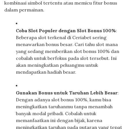
kombinasi simbol tertentu atau memicu fitur bonus
dalam permainan.
Coba Slot Populer dengan Slot Bonus 100%
:
Beberapa slot terkenal di Ceriabet sering
menawarkan bonus besar. Cari tahu slot mana
yang sedang memberikan slot bonus 100% dan
cobalah untuk berfokus pada slot tersebut. Ini
akan meningkatkan peluangmu untuk
mendapatkan hadiah besar.
Gunakan Bonus untuk Taruhan Lebih Besar
:
Dengan adanya slot bonus 100%, kamu bisa
meningkatkan taruhanmu tanpa menambah
banyak modal pribadi. Cobalah untuk
memanfaatkan ini dengan bijak, karena
meningkatkan taruhan pada putaran yang tepat