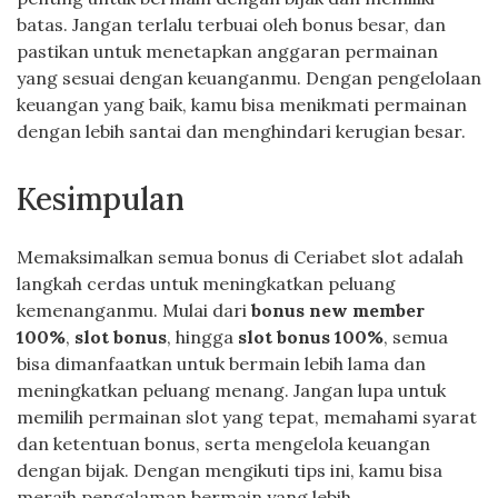
batas. Jangan terlalu terbuai oleh bonus besar, dan
pastikan untuk menetapkan anggaran permainan
yang sesuai dengan keuanganmu. Dengan pengelolaan
keuangan yang baik, kamu bisa menikmati permainan
dengan lebih santai dan menghindari kerugian besar.
Kesimpulan
Memaksimalkan semua bonus di Ceriabet slot adalah
langkah cerdas untuk meningkatkan peluang
kemenanganmu. Mulai dari
bonus new member
100%
,
slot bonus
, hingga
slot bonus 100%
, semua
bisa dimanfaatkan untuk bermain lebih lama dan
meningkatkan peluang menang. Jangan lupa untuk
memilih permainan slot yang tepat, memahami syarat
dan ketentuan bonus, serta mengelola keuangan
dengan bijak. Dengan mengikuti tips ini, kamu bisa
meraih pengalaman bermain yang lebih