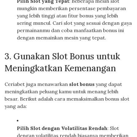
Pilih Slot yang Tepat
: Beberapa mesin slot
mungkin memberikan persentase pembayaran
yang lebih tinggi atau fitur bonus yang lebih
sering muncul. Cari slot yang sesuai dengan gaya
permainanmu dan coba manfaatkan bonus ini
dengan memainkan mesin yang tepat.
3. Gunakan Slot Bonus untuk
Meningkatkan Kemenangan
Ceriabet juga menawarkan
slot bonus
yang dapat
meningkatkan peluang kamu untuk menang lebih
besar. Berikut adalah cara memaksimalkan bonus slot
yang ada:
Pilih Slot dengan Volatilitas Rendah
: Slot
dengan volatilitas rendah biasanya memberikan