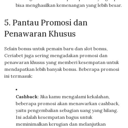
bisa menghasilkan kemenangan yang lebih besar.
5. Pantau Promosi dan
Penawaran Khusus
Selain bonus untuk pemain baru dan slot bonus,
Ceriabet juga sering mengadakan promosi dan
penawaran khusus yang memberi kesempatan untuk
mendapatkan lebih banyak bonus. Beberapa promosi
ini termasuk:
Cashback
: Jika kamu mengalami kekalahan,
beberapa promosi akan menawarkan cashback,
yaitu pengembalian sebagian uang yang hilang.
Ini adalah kesempatan bagus untuk
meminimalkan kerugian dan melanjutkan