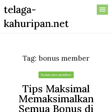
Skip
telaga-
to
the
kahuripan.net
content
Tag:
bonus member
bonus new member
Tips Maksimal
Memaksimalkan
Semua Bonus di