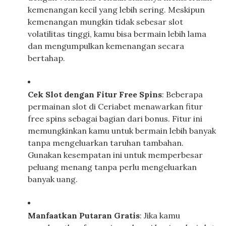
kemenangan kecil yang lebih sering. Meskipun
kemenangan mungkin tidak sebesar slot
volatilitas tinggi, kamu bisa bermain lebih lama
dan mengumpulkan kemenangan secara
bertahap.
Cek Slot dengan Fitur Free Spins
: Beberapa
permainan slot di Ceriabet menawarkan fitur
free spins sebagai bagian dari bonus. Fitur ini
memungkinkan kamu untuk bermain lebih banyak
tanpa mengeluarkan taruhan tambahan.
Gunakan kesempatan ini untuk memperbesar
peluang menang tanpa perlu mengeluarkan
banyak uang.
Manfaatkan Putaran Gratis
: Jika kamu