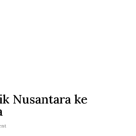
ik Nusantara ke
a
ent