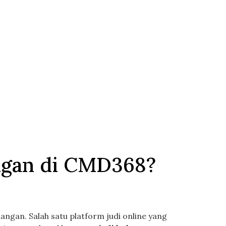
ngan di CMD368?
ngan. Salah satu platform judi online yang