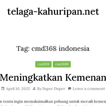
telaga-kahuripan.net
Tag:
cmd368 indonesia
cmd368
cmd3688
 Meningkatkan Kemena
April 10, 2025
By
Super Duper
Leave a comment
in tentu ingin memaksimalkan peluang untuk meraih kemena