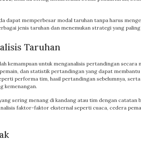
da dapat memperbesar modal taruhan tanpa harus mengel
bagai jenis taruhan dan menemukan strategi yang paling 
nalisis Taruhan
lah kemampuan untuk menganalisis pertandingan secara 
, pemain, dan statistik pertandingan yang dapat memban
eperti performa tim, hasil pertandingan sebelumnya, serta
ng kemenangan.
 yang sering menang di kandang atau tim dengan catatan b
lisis faktor-faktor eksternal seperti cuaca, cedera pema
jak