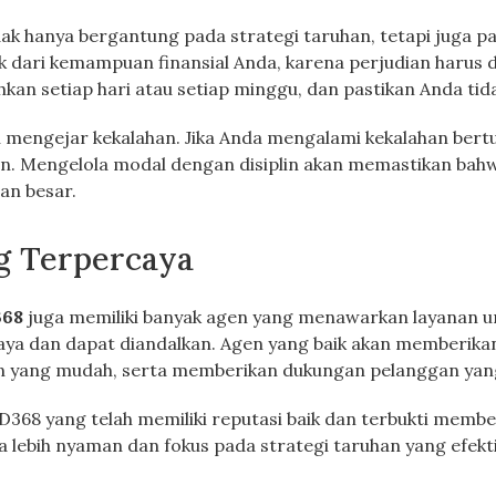
ak hanya bergantung pada strategi taruhan, tetapi juga p
k dari kemampuan finansial Anda, karena perjudian harus d
an setiap hari atau setiap minggu, dan pastikan Anda tida
ru mengejar kekalahan. Jika Anda mengalami kekalahan bertu
an. Mengelola modal dengan disiplin akan memastikan bah
an besar.
g Terpercaya
68
juga memiliki banyak agen yang menawarkan layanan u
ya dan dapat diandalkan. Agen yang baik akan memberik
 yang mudah, serta memberikan dukungan pelanggan yang
68 yang telah memiliki reputasi baik dan terbukti membe
 lebih nyaman dan fokus pada strategi taruhan yang efekti