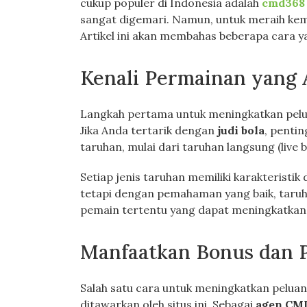
cukup populer di Indonesia adalah
cmd368 
sangat digemari. Namun, untuk meraih ke
Artikel ini akan membahas beberapa cara
Kenali Permainan yang 
Langkah pertama untuk meningkatkan pel
Jika Anda tertarik dengan
judi bola
, penti
taruhan, mulai dari taruhan langsung (live
Setiap jenis taruhan memiliki karakteristi
tetapi dengan pemahaman yang baik, taruha
pemain tertentu yang dapat meningkatkan
Manfaatkan Bonus dan 
Salah satu cara untuk meningkatkan pelu
ditawarkan oleh situs ini. Sebagai
agen CM