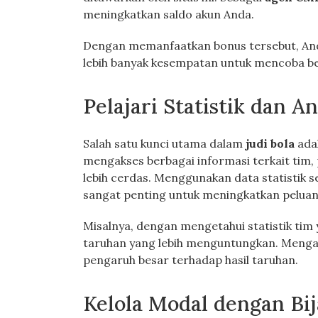
meningkatkan saldo akun Anda.
Dengan memanfaatkan bonus tersebut, An
lebih banyak kesempatan untuk mencoba ber
Pelajari Statistik dan A
Salah satu kunci utama dalam
judi bola
ada
mengakses berbagai informasi terkait tim
lebih cerdas. Menggunakan data statistik s
sangat penting untuk meningkatkan pelua
Misalnya, dengan mengetahui statistik tim
taruhan yang lebih menguntungkan. Mengana
pengaruh besar terhadap hasil taruhan.
Kelola Modal dengan Bi