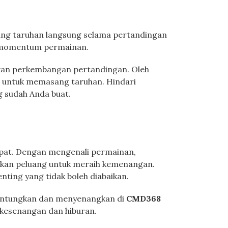
sang taruhan langsung selama pertandingan
an momentum permainan.
arkan perkembangan pertandingan. Oleh
a untuk memasang taruhan. Hindari
g sudah Anda buat.
tepat. Dengan mengenali permainan,
tkan peluang untuk meraih kemenangan.
nting yang tidak boleh diabaikan.
guntungkan dan menyenangkan di
CMD368
g kesenangan dan hiburan.