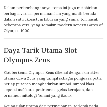
Dalam perkembangannya, tema ini juga melahirkan
berbagai variasi permainan lain yang masih berada
dalam satu ekosistem hiburan yang sama, termasuk
beberapa versi yang semakin modern seperti Gates of
Olympus 1000.
Daya Tarik Utama Slot
Olympus Zeus
Slot bertema Olympus Zeus dikenal dengan karakter
utama dewa Zeus yang tampil sebagai penguasa petir.
Setiap putaran menghadirkan simbol-simbol khas
seperti mahkota, petir emas, gelas kerajaan, dan
ornamen mitologi Yunani yang ikonik.
Keunggulan utama dari permainan ini terletak pada