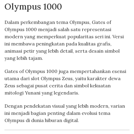
Olympus 1000
Dalam perkembangan tema Olympus,
Gates of
Olympus 1000
menjadi salah satu representasi
modern yang memperkuat popularitas seri ini. Versi
ini membawa peningkatan pada kualitas grafis,
animasi petir yang lebih detail, serta desain simbol
yang lebih tajam.
Gates of Olympus 1000 juga mempertahankan esensi
utama dari slot Olympus Zeus, yaitu karakter dewa
Zeus sebagai pusat cerita dan simbol kekuatan
mitologi Yunani yang legendaris.
Dengan pendekatan visual yang lebih modern, varian
ini menjadi bagian penting dalam evolusi tema
Olympus di dunia hiburan digital.