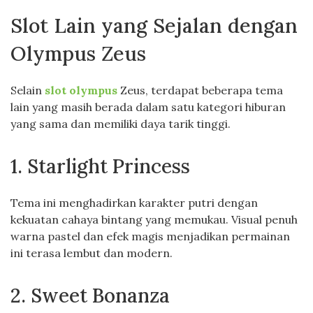
Slot Lain yang Sejalan dengan
Olympus Zeus
Selain
slot olympus
Zeus, terdapat beberapa tema
lain yang masih berada dalam satu kategori hiburan
yang sama dan memiliki daya tarik tinggi.
1. Starlight Princess
Tema ini menghadirkan karakter putri dengan
kekuatan cahaya bintang yang memukau. Visual penuh
warna pastel dan efek magis menjadikan permainan
ini terasa lembut dan modern.
2. Sweet Bonanza