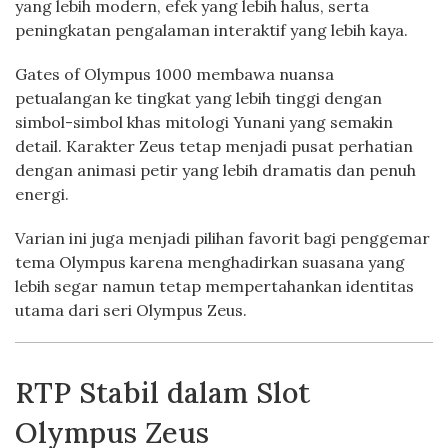
yang lebih modern, efek yang lebih halus, serta
peningkatan pengalaman interaktif yang lebih kaya.
Gates of Olympus 1000 membawa nuansa
petualangan ke tingkat yang lebih tinggi dengan
simbol-simbol khas mitologi Yunani yang semakin
detail. Karakter Zeus tetap menjadi pusat perhatian
dengan animasi petir yang lebih dramatis dan penuh
energi.
Varian ini juga menjadi pilihan favorit bagi penggemar
tema Olympus karena menghadirkan suasana yang
lebih segar namun tetap mempertahankan identitas
utama dari seri Olympus Zeus.
RTP Stabil dalam Slot
Olympus Zeus