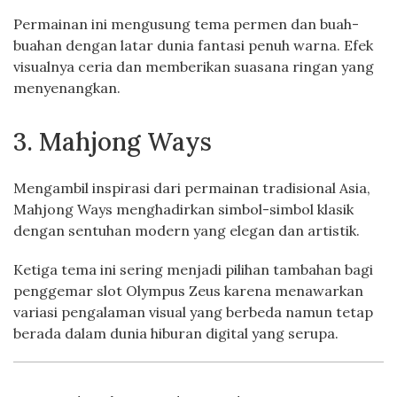
Permainan ini mengusung tema permen dan buah-
buahan dengan latar dunia fantasi penuh warna. Efek
visualnya ceria dan memberikan suasana ringan yang
menyenangkan.
3. Mahjong Ways
Mengambil inspirasi dari permainan tradisional Asia,
Mahjong Ways menghadirkan simbol-simbol klasik
dengan sentuhan modern yang elegan dan artistik.
Ketiga tema ini sering menjadi pilihan tambahan bagi
penggemar slot Olympus Zeus karena menawarkan
variasi pengalaman visual yang berbeda namun tetap
berada dalam dunia hiburan digital yang serupa.