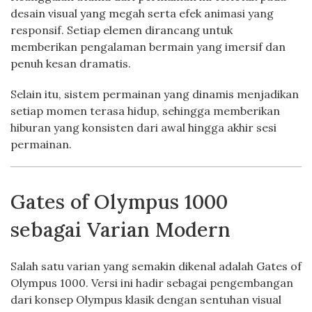
desain visual yang megah serta efek animasi yang
responsif. Setiap elemen dirancang untuk
memberikan pengalaman bermain yang imersif dan
penuh kesan dramatis.
Selain itu, sistem permainan yang dinamis menjadikan
setiap momen terasa hidup, sehingga memberikan
hiburan yang konsisten dari awal hingga akhir sesi
permainan.
Gates of Olympus 1000
sebagai Varian Modern
Salah satu varian yang semakin dikenal adalah
Gates of
Olympus 1000
. Versi ini hadir sebagai pengembangan
dari konsep Olympus klasik dengan sentuhan visual