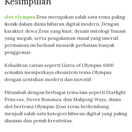
Kesimpulan
slot olympus
Zeus merupakan salah satu tema paling
ikonik dalam dunia hiburan digital modern. Dengan
karakter dewa Zeus yang kuat, desain mitologi Yunani
yang megah, serta pengalaman visual yang imersif,
permainan ini berhasil menarik perhatian banyak
penggemar.
Kehadiran varian seperti
Gates of Olympus 1000
semakin memperkaya ekosistem tema Olympus
dengan sentuhan modern dan inovatif.
Ditambah dengan berbagai tema lain seperti Starlight
Princess, Sweet Bonanza, dan Mahjong Ways, dunia
slot bertema Olympus Zeus terus berkembang
menjadi salah satu kategori hiburan digital yang paling
dinamis dan penuh kreativitas.