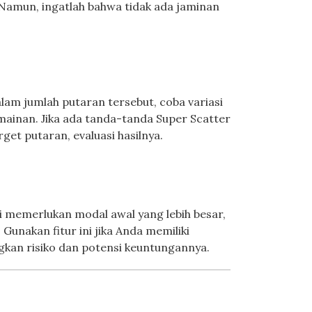
. Namun, ingatlah bahwa tidak ada jaminan
lam jumlah putaran tersebut, coba variasi
mainan. Jika ada tanda-tanda Super Scatter
et putaran, evaluasi hasilnya.
i memerlukan modal awal yang lebih besar,
 Gunakan fitur ini jika Anda memiliki
kan risiko dan potensi keuntungannya.