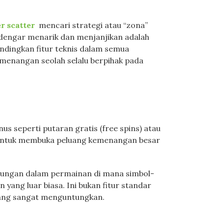
r scatter
mencari strategi atau “zona”
rdengar menarik dan menjanjikan adalah
bandingkan fitur teknis dalam semua
kemenangan seolah selalu berpihak pada
us seperti putaran gratis (free spins) atau
ya untuk membuka peluang kemenangan besar
ntungan dalam permainan di mana simbol-
 yang luar biasa. Ini bukan fitur standar
 yang sangat menguntungkan.