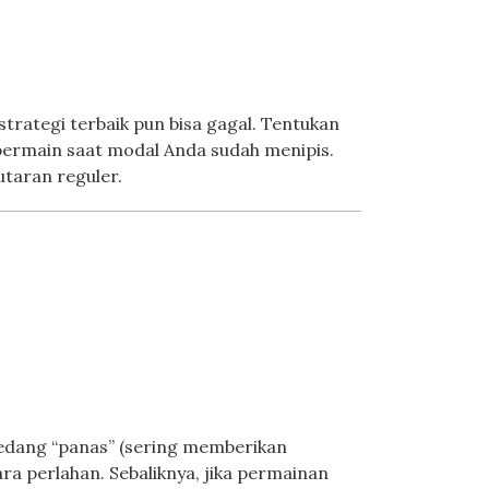
trategi terbaik pun bisa gagal. Tentukan
 bermain saat modal Anda sudah menipis.
utaran reguler.
edang “panas” (sering memberikan
a perlahan. Sebaliknya, jika permainan