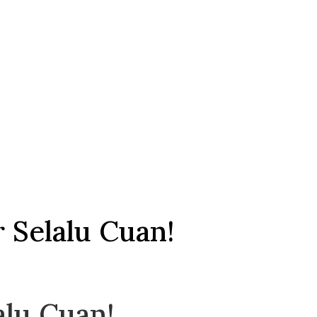
r Selalu Cuan!
alu Cuan!