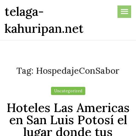
Skip
telaga-
to
the
kahuripan.net
content
Tag:
HospedajeConSabor
Uncategorized
Hoteles Las Americas
en San Luis Potosí el
lugar donde tus