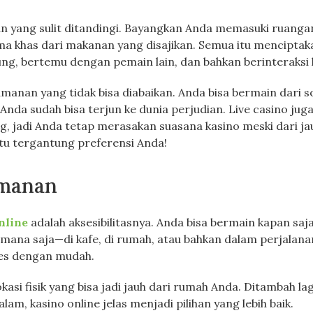
 yang sulit ditandingi. Bayangkan Anda memasuki ruanga
a khas dari makanan yang disajikan. Semua itu mencipta
ng, bertemu dengan pemain lain, dan bahkan berinteraksi 
yamanan yang tidak bisa diabaikan. Anda bisa bermain dari
 Anda sudah bisa terjun ke dunia perjudian. Live casino j
ng, jadi Anda tetap merasakan suasana kasino meski dari j
 Itu tergantung preferensi Anda!
amanan
nline
adalah aksesibilitasnya. Anda bisa bermain kapan sa
di mana saja—di kafe, di rumah, atau bahkan dalam perjala
ses dengan mudah.
okasi fisik yang bisa jadi jauh dari rumah Anda. Ditambah l
alam, kasino online jelas menjadi pilihan yang lebih baik.