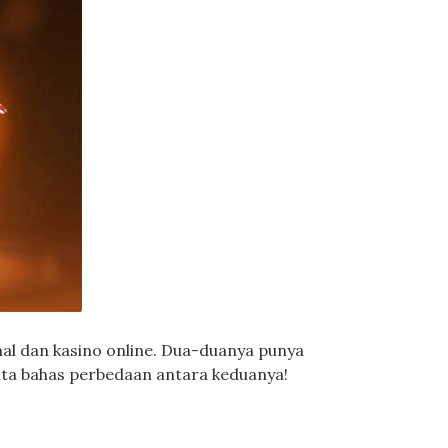
nal dan kasino online. Dua-duanya punya
kita bahas perbedaan antara keduanya!