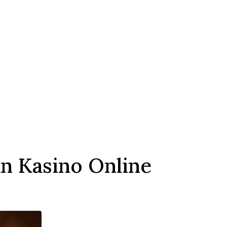
an Kasino Online