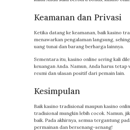
Keamanan dan Privasi
Ketika datang ke keamanan, baik kasino tr
menawarkan pengalaman langsung, sehingga
uang tunai dan barang berharga lainnya.
Sementara itu, kasino online sering kali d
keuangan Anda. Namun, Anda harus tetap wa
resmi dan ulasan positif dari pemain lain.
Kesimpulan
Baik kasino tradisional maupun kasino onli
tradisional mungkin lebih cocok. Namun, ji
baik. Pada akhirnya, semua tergantung pad
permainan dan bersenang-senang!