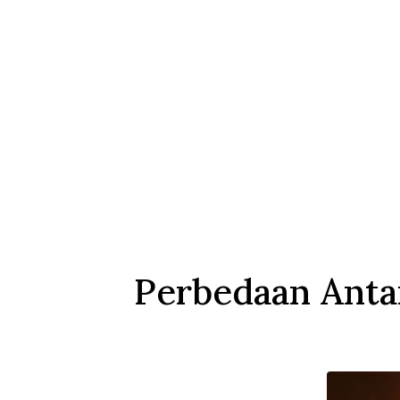
Skip
to
the
content
Perbedaan Antar