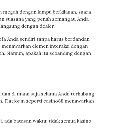
n megah dengan lampu berkilauan, suara
kan suasana yang penuh semangat. Anda
langsung dengan dealer.
 sofa Anda sendiri tanpa harus berdandan
uga menawarkan elemen interaksi dengan
auh. Namun, apakah itu sebanding dengan
ja dan di mana saja selama Anda terhubung
nan. Platform seperti casino88 menawarkan
agi, ada batasan waktu; tidak semua kasino