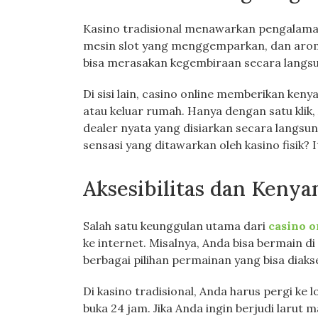
Kasino tradisional menawarkan pengalaman
mesin slot yang menggemparkan, dan arom
bisa merasakan kegembiraan secara langsu
Di sisi lain, casino online memberikan ken
atau keluar rumah. Hanya dengan satu klik,
dealer nyata yang disiarkan secara langsu
sensasi yang ditawarkan oleh kasino fisik?
Aksesibilitas dan Keny
Salah satu keunggulan utama dari
casino o
ke internet. Misalnya, Anda bisa bermain 
berbagai pilihan permainan yang bisa diak
Di kasino tradisional, Anda harus pergi ke l
buka 24 jam. Jika Anda ingin berjudi larut m