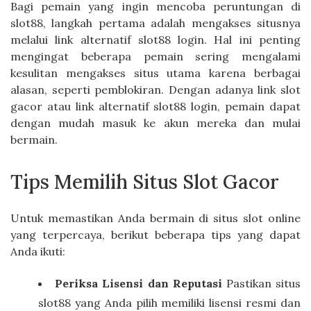
Bagi pemain yang ingin mencoba peruntungan di
slot88, langkah pertama adalah mengakses situsnya
melalui link alternatif slot88 login. Hal ini penting
mengingat beberapa pemain sering mengalami
kesulitan mengakses situs utama karena berbagai
alasan, seperti pemblokiran. Dengan adanya link slot
gacor atau link alternatif slot88 login, pemain dapat
dengan mudah masuk ke akun mereka dan mulai
bermain.
Tips Memilih Situs Slot Gacor
Untuk memastikan Anda bermain di situs slot online
yang terpercaya, berikut beberapa tips yang dapat
Anda ikuti:
Periksa Lisensi dan Reputasi
Pastikan situs
slot88 yang Anda pilih memiliki lisensi resmi dan