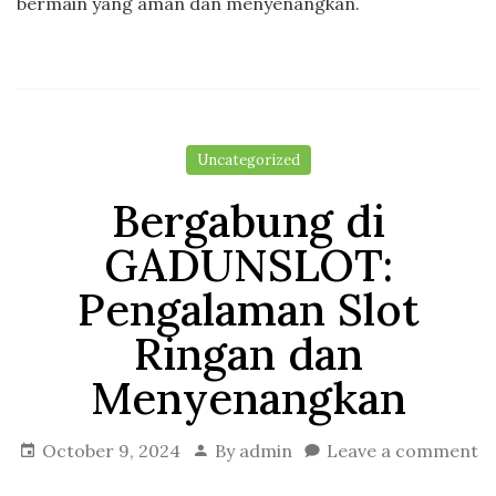
bermain yang aman dan menyenangkan.
Uncategorized
Bergabung di
GADUNSLOT:
Pengalaman Slot
Ringan dan
Menyenangkan
October 9, 2024
By
admin
Leave a comment