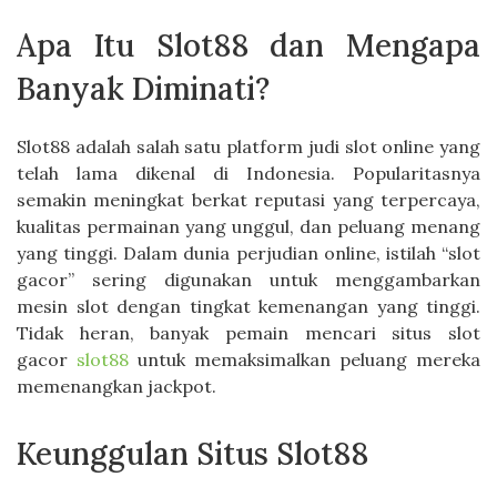
Apa Itu Slot88 dan Mengapa
Banyak Diminati?
Slot88 adalah salah satu platform judi slot online yang
telah lama dikenal di Indonesia. Popularitasnya
semakin meningkat berkat reputasi yang terpercaya,
kualitas permainan yang unggul, dan peluang menang
yang tinggi. Dalam dunia perjudian online, istilah “slot
gacor” sering digunakan untuk menggambarkan
mesin slot dengan tingkat kemenangan yang tinggi.
Tidak heran, banyak pemain mencari situs slot
gacor
slot88
untuk memaksimalkan peluang mereka
memenangkan jackpot.
Keunggulan Situs Slot88