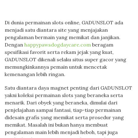
Di dunia permainan slots online, GADUNSLOT ada
menjadi satu diantara site yang menjajakan
pengalaman bermain yang memikat dan janjikan.
Dengan
happypawsdogdaycare.com
beragam
spesifikasi favorit serta rekam jejak yang kuat,
GADUNSLOT dikenali selaku situs super gacor yang
memungkinkannya pemain untuk mencetak
kemenangan lebih ringan.
Satu diantara daya magnet penting dari GADUNSLOT
yakni koleksi permainan slots yang beraneka serta
menarik. Dari obyek yang beraneka, dimulai dari
penjelajahan sampai fantasi, tiap-tiap permainan
didesain grafis yang memikat serta prosedur yang
memikat. Masalah ini bukan hanya membuat
pengalaman main lebih menjadi heboh, tapi juga