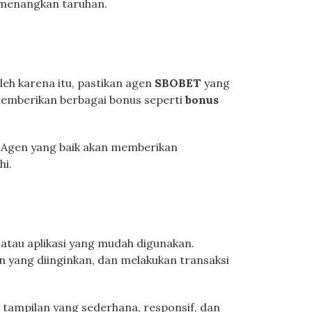
emenangkan taruhan.
eh karena itu, pastikan agen
SBOBET
yang
emberikan berbagai bonus seperti
bonus
 Agen yang baik akan memberikan
hi.
s atau aplikasi yang mudah digunakan.
 yang diinginkan, dan melakukan transaksi
i tampilan yang sederhana, responsif, dan