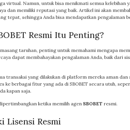
hraga virtual. Namun, untuk bisa menikmati semua kelebihan
a dan memiliki reputasi yang baik. Artikel ini akan memba
ng tepat, sehingga Anda bisa mendapatkan pengalaman be
BOBET Resmi Itu Penting?
asang taruhan, penting untuk memahami mengapa memilih
ercaya dapat membahayakan pengalaman Anda, baik dari sis
 transaksi yang dilakukan di platform mereka aman dan s
es ke berbagai fitur yang ada di SBOBET secara utuh, seper
da kapan saja.
 dipertimbangkan ketika memilih agen
SBOBET
resmi.
ki Lisensi Resmi