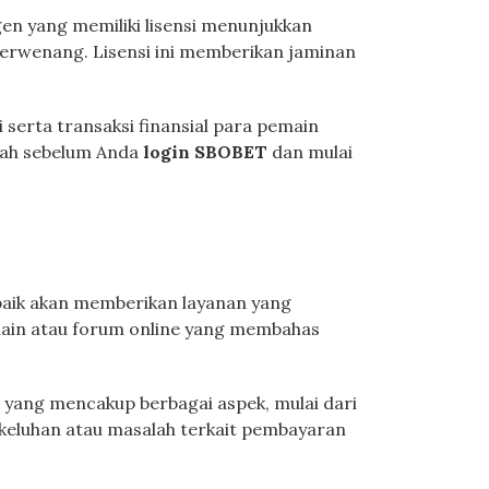
Agen yang memiliki lisensi menunjukkan
berwenang. Lisensi ini memberikan jaminan
 serta transaksi finansial para pemain
 sah sebelum Anda
login SBOBET
dan mulai
baik akan memberikan layanan yang
 lain atau forum online yang membahas
 yang mencakup berbagai aspek, mulai dari
 keluhan atau masalah terkait pembayaran