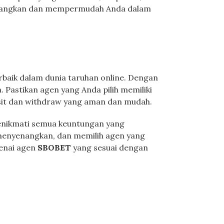
nyenangkan dan mempermudah Anda dalam
baik dalam dunia taruhan online. Dengan
Pastikan agen yang Anda pilih memiliki
osit dan withdraw yang aman dan mudah.
nikmati semua keuntungan yang
menyenangkan, dan memilih agen yang
genai agen
SBOBET
yang sesuai dengan