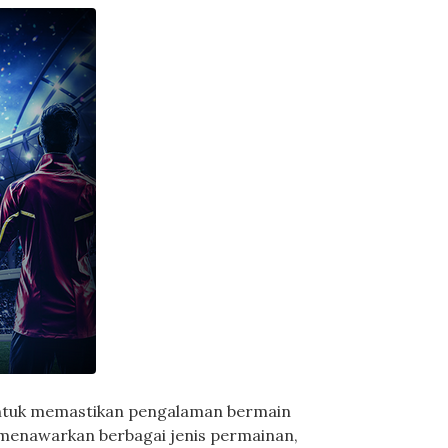
 untuk memastikan pengalaman bermain
 menawarkan berbagai jenis permainan,