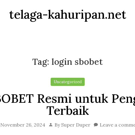
telaga-kahuripan.net
Tag:
login sbobet
Uncategorized
BOBET Resmi untuk Pen
Terbaik
November 26, 2024
By
Super Duper
Leave a comm