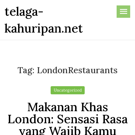
Skip
telaga-
to
the
kahuripan.net
content
Tag:
LondonRestaurants
Uncategorized
Makanan Khas
London: Sensasi Rasa
yang Wajib Kamu