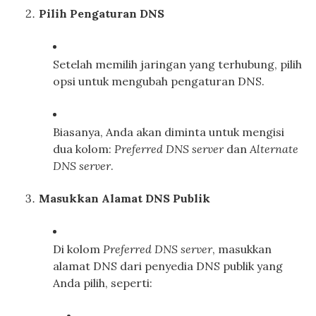
Pilih Pengaturan DNS
Setelah memilih jaringan yang terhubung, pilih
opsi untuk mengubah pengaturan DNS.
Biasanya, Anda akan diminta untuk mengisi
dua kolom:
Preferred DNS server
dan
Alternate
DNS server
.
Masukkan Alamat DNS Publik
Di kolom
Preferred DNS server
, masukkan
alamat DNS dari penyedia DNS publik yang
Anda pilih, seperti: