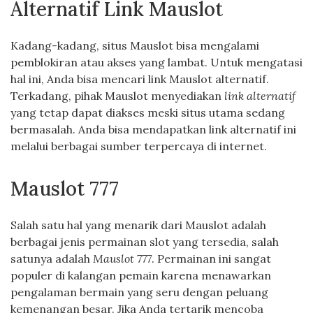
Alternatif Link Mauslot
Kadang-kadang, situs Mauslot bisa mengalami
pemblokiran atau akses yang lambat. Untuk mengatasi
hal ini, Anda bisa mencari link Mauslot alternatif.
Terkadang, pihak Mauslot menyediakan
link alternatif
yang tetap dapat diakses meski situs utama sedang
bermasalah. Anda bisa mendapatkan link alternatif ini
melalui berbagai sumber terpercaya di internet.
Mauslot 777
Salah satu hal yang menarik dari Mauslot adalah
berbagai jenis permainan slot yang tersedia, salah
satunya adalah
Mauslot 777
. Permainan ini sangat
populer di kalangan pemain karena menawarkan
pengalaman bermain yang seru dengan peluang
kemenangan besar. Jika Anda tertarik mencoba