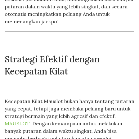
putaran dalam waktu yang lebih singkat, dan secara
otomatis meningkatkan peluang Anda untuk
memenangkan jackpot.
Strategi Efektif dengan
Kecepatan Kilat
Kecepatan Kilat Mauslot bukan hanya tentang putaran
yang cepat, tetapi juga membuka peluang baru untuk
strategi bermain yang lebih agresif dan efektif.
MAUSLOT
Dengan kemampuan untuk melakukan
banyak putaran dalam waktu singkat, Anda bisa
mencoba berbagai pola taruhan atau menguji