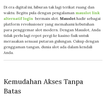
Di era digital ini, hiburan tak lagi terikat ruang dan
waktu. Begitu pula dengan pengalaman
mauslot link
alternatif login
bermain slot.
Mauslot
hadir sebagai
platform revolusioner yang memahami kebutuhan
para penggemar slot modern. Dengan Mauslot, Anda
tidak perlu lagi repot pergi ke kasino fisik untuk
merasakan sensasi putaran gulungan. Cukup dengan
genggaman tangan, dunia slot ada dalam kendali
Anda.
Kemudahan Akses Tanpa
Batas