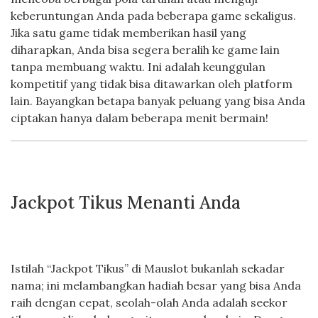
keberuntungan Anda pada beberapa game sekaligus.
Jika satu game tidak memberikan hasil yang
diharapkan, Anda bisa segera beralih ke game lain
tanpa membuang waktu. Ini adalah keunggulan
kompetitif yang tidak bisa ditawarkan oleh platform
lain. Bayangkan betapa banyak peluang yang bisa Anda
ciptakan hanya dalam beberapa menit bermain!
Jackpot Tikus Menanti Anda
Istilah “Jackpot Tikus” di Mauslot bukanlah sekadar
nama; ini melambangkan hadiah besar yang bisa Anda
raih dengan cepat, seolah-olah Anda adalah seekor