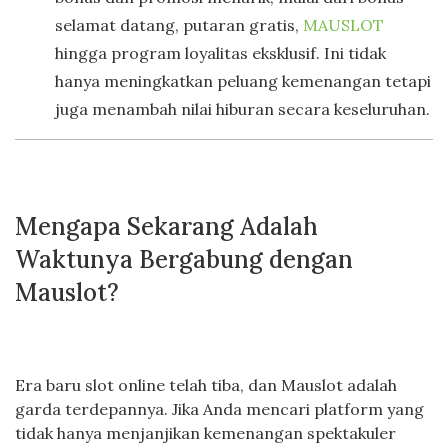
selamat datang, putaran gratis,
MAUSLOT
hingga program loyalitas eksklusif. Ini tidak
hanya meningkatkan peluang kemenangan tetapi
juga menambah nilai hiburan secara keseluruhan.
Mengapa Sekarang Adalah
Waktunya Bergabung dengan
Mauslot?
Era baru slot online telah tiba, dan Mauslot adalah
garda terdepannya. Jika Anda mencari platform yang
tidak hanya menjanjikan kemenangan spektakuler