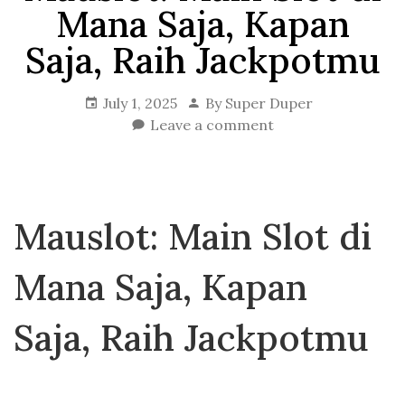
Mana Saja, Kapan
Saja, Raih Jackpotmu
July 1, 2025
By
Super Duper
Leave a comment
Mauslot: Main Slot di
Mana Saja, Kapan
Saja, Raih Jackpotmu