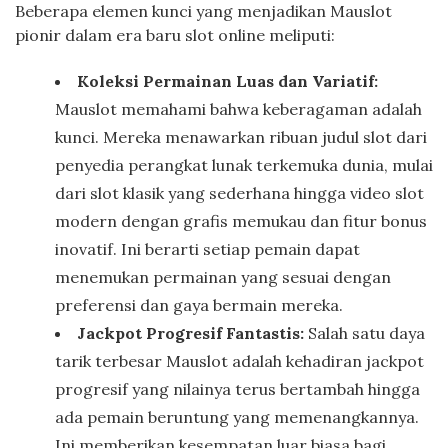
Beberapa elemen kunci yang menjadikan Mauslot
pionir dalam era baru slot online meliputi:
Koleksi Permainan Luas dan Variatif:
Mauslot memahami bahwa keberagaman adalah
kunci. Mereka menawarkan ribuan judul slot dari
penyedia perangkat lunak terkemuka dunia, mulai
dari slot klasik yang sederhana hingga video slot
modern dengan grafis memukau dan fitur bonus
inovatif. Ini berarti setiap pemain dapat
menemukan permainan yang sesuai dengan
preferensi dan gaya bermain mereka.
Jackpot Progresif Fantastis:
Salah satu daya
tarik terbesar Mauslot adalah kehadiran jackpot
progresif yang nilainya terus bertambah hingga
ada pemain beruntung yang memenangkannya.
Ini memberikan kesempatan luar biasa bagi