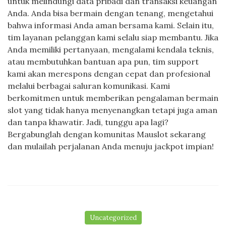
untuk melindungi data pribadi dan transaksi keuangan
Anda. Anda bisa bermain dengan tenang, mengetahui
bahwa informasi Anda aman bersama kami. Selain itu,
tim layanan pelanggan kami selalu siap membantu. Jika
Anda memiliki pertanyaan, mengalami kendala teknis,
atau membutuhkan bantuan apa pun, tim support
kami akan merespons dengan cepat dan profesional
melalui berbagai saluran komunikasi. Kami
berkomitmen untuk memberikan pengalaman bermain
slot yang tidak hanya menyenangkan tetapi juga aman
dan tanpa khawatir. Jadi, tunggu apa lagi?
Bergabunglah dengan komunitas Mauslot sekarang
dan mulailah perjalanan Anda menuju jackpot impian!
Uncategorized