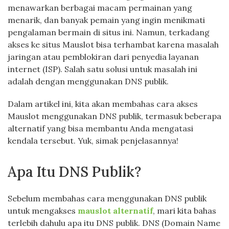
menawarkan berbagai macam permainan yang
menarik, dan banyak pemain yang ingin menikmati
pengalaman bermain di situs ini. Namun, terkadang
akses ke situs Mauslot bisa terhambat karena masalah
jaringan atau pemblokiran dari penyedia layanan
internet (ISP). Salah satu solusi untuk masalah ini
adalah dengan menggunakan DNS publik.
Dalam artikel ini, kita akan membahas cara akses
Mauslot menggunakan DNS publik, termasuk beberapa
alternatif yang bisa membantu Anda mengatasi
kendala tersebut. Yuk, simak penjelasannya!
Apa Itu DNS Publik?
Sebelum membahas cara menggunakan DNS publik
untuk mengakses
mauslot alternatif
, mari kita bahas
terlebih dahulu apa itu DNS publik. DNS (Domain Name