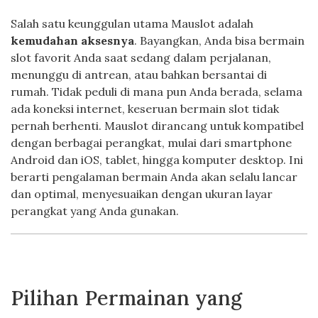
Salah satu keunggulan utama Mauslot adalah
kemudahan aksesnya
. Bayangkan, Anda bisa bermain
slot favorit Anda saat sedang dalam perjalanan,
menunggu di antrean, atau bahkan bersantai di
rumah. Tidak peduli di mana pun Anda berada, selama
ada koneksi internet, keseruan bermain slot tidak
pernah berhenti. Mauslot dirancang untuk kompatibel
dengan berbagai perangkat, mulai dari smartphone
Android dan iOS, tablet, hingga komputer desktop. Ini
berarti pengalaman bermain Anda akan selalu lancar
dan optimal, menyesuaikan dengan ukuran layar
perangkat yang Anda gunakan.
Pilihan Permainan yang