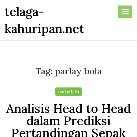
Skip
telaga-
to
the
kahuripan.net
content
Tag:
parlay bola
parlay bola
Analisis Head to Head
dalam Prediksi
Pertandingan Sepak