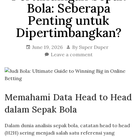
Bola: Seberapa
Penting untuk
Dipertimbangkan?
June 19, 2026
By
Super Duper
Leave a comment
Memahami Data Head to Head
dalam Sepak Bola
Dalam dunia analisis sepak bola, catatan head to head
(H2H) sering menjadi salah satu referensi yang