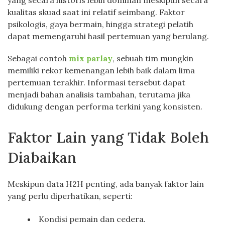
yang secara historis lebih dominan meskipun secara
kualitas skuad saat ini relatif seimbang. Faktor
psikologis, gaya bermain, hingga strategi pelatih
dapat memengaruhi hasil pertemuan yang berulang.
Sebagai contoh
mix parlay
, sebuah tim mungkin
memiliki rekor kemenangan lebih baik dalam lima
pertemuan terakhir. Informasi tersebut dapat
menjadi bahan analisis tambahan, terutama jika
didukung dengan performa terkini yang konsisten.
Faktor Lain yang Tidak Boleh
Diabaikan
Meskipun data H2H penting, ada banyak faktor lain
yang perlu diperhatikan, seperti:
Kondisi pemain dan cedera.