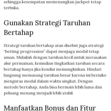
sehingga kesempatan memenangkan jackpot tetap
terbuka.
Gunakan Strategi Taruhan
Bertahap
Strategi taruhan bertahap atau disebut juga strategi
“betting progression” dapat menjaga modal tetap
aman. Mulailah dengan taruhan kecil untuk merasakan
alur permainan, kemudian tingkatkan taruhan secara
bertahap hanya jika kondisi memungkinkan. Hindari
langsung memasang taruhan besar karena ini berisiko
menguras modal dalam waktu singkat. Dengan
metode bertahap, Anda bisa bermain lebih lama dan
peluang menang menjadi lebih stabil.
Manfaatkan Bonus dan Fitur