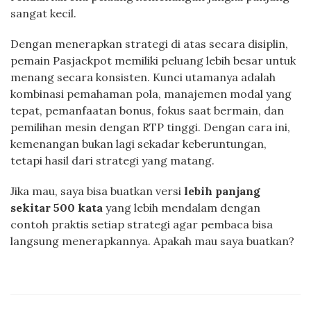
sangat kecil.
Dengan menerapkan strategi di atas secara disiplin,
pemain Pasjackpot memiliki peluang lebih besar untuk
menang secara konsisten. Kunci utamanya adalah
kombinasi pemahaman pola, manajemen modal yang
tepat, pemanfaatan bonus, fokus saat bermain, dan
pemilihan mesin dengan RTP tinggi. Dengan cara ini,
kemenangan bukan lagi sekadar keberuntungan,
tetapi hasil dari strategi yang matang.
Jika mau, saya bisa buatkan versi
lebih panjang
sekitar 500 kata
yang lebih mendalam dengan
contoh praktis setiap strategi agar pembaca bisa
langsung menerapkannya. Apakah mau saya buatkan?