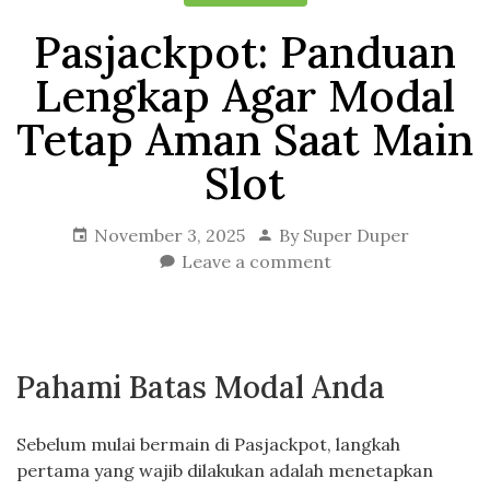
Pasjackpot: Panduan
Lengkap Agar Modal
Tetap Aman Saat Main
Slot
November 3, 2025
By
Super Duper
Leave a comment
Pahami Batas Modal Anda
Sebelum mulai bermain di Pasjackpot, langkah
pertama yang wajib dilakukan adalah menetapkan