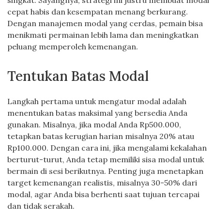
singkat. Sayangnya, strategi ini justru membuat modal
cepat habis dan kesempatan menang berkurang.
Dengan manajemen modal yang cerdas, pemain bisa
menikmati permainan lebih lama dan meningkatkan
peluang memperoleh kemenangan.
Tentukan Batas Modal
Langkah pertama untuk mengatur modal adalah
menentukan batas maksimal yang bersedia Anda
gunakan. Misalnya, jika modal Anda Rp500.000,
tetapkan batas kerugian harian misalnya 20% atau
Rp100.000. Dengan cara ini, jika mengalami kekalahan
berturut-turut, Anda tetap memiliki sisa modal untuk
bermain di sesi berikutnya. Penting juga menetapkan
target kemenangan realistis, misalnya 30-50% dari
modal, agar Anda bisa berhenti saat tujuan tercapai
dan tidak serakah.