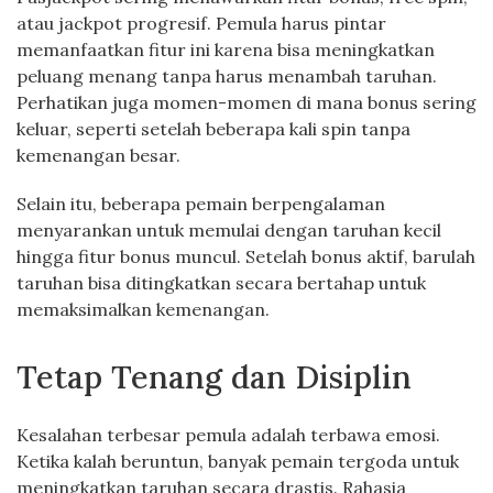
atau jackpot progresif. Pemula harus pintar
memanfaatkan fitur ini karena bisa meningkatkan
peluang menang tanpa harus menambah taruhan.
Perhatikan juga momen-momen di mana bonus sering
keluar, seperti setelah beberapa kali spin tanpa
kemenangan besar.
Selain itu, beberapa pemain berpengalaman
menyarankan untuk memulai dengan taruhan kecil
hingga fitur bonus muncul. Setelah bonus aktif, barulah
taruhan bisa ditingkatkan secara bertahap untuk
memaksimalkan kemenangan.
Tetap Tenang dan Disiplin
Kesalahan terbesar pemula adalah terbawa emosi.
Ketika kalah beruntun, banyak pemain tergoda untuk
meningkatkan taruhan secara drastis. Rahasia