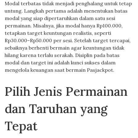
Modal terbatas tidak menjadi penghalang untuk tetap
untung. Langkah pertama adalah menentukan batas
modal yang siap dipertaruhkan dalam satu sesi
permainan. Misalnya, jika modal hanya Rp100.000,
tetapkan target keuntungan realistis, seperti
Rp30.000–Rp50.000 per sesi. Setelah target tercapai,
sebaiknya berhenti bermain agar keuntungan tidak
hilang karena terlalu serakah. Disiplin pada batas
modal dan target ini adalah kunci sukses dalam
mengelola keuangan saat bermain Pasjackpot.
Pilih Jenis Permainan
dan Taruhan yang
Tepat