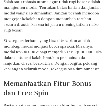
Salah satu rahasia utama agar tidak rugi besar adalah
manajemen modal. Tentukan batas harian dan jumlah
modal yang siap dimainkan. Jangan pernah mencoba
mengejar kekalahan dengan menambah taruhan
secara drastis, karena ini justru meningkatkan risiko
rugi besar.
Strategi sederhana yang bisa diterapkan adalah
membagi modal menjadi beberapa sesi. Misalnya,
modal Rp500.000 dibagi menjadi 5 sesi Rp100.000. Jika
dalam satu sesi kalah, hentikan permainan dan
lanjutkan di sesi berikutnya. Dengan begitu, peluang
kehilangan seluruh modal sekaligus bisa diminimalisir.
Memanfaatkan Fitur Bonus
dan Free Spin
Pasjackpot sering menawarkan fitur bonus, free spin,