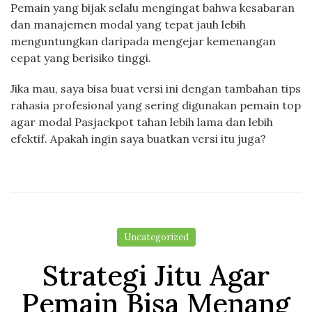
Pemain yang bijak selalu mengingat bahwa kesabaran
dan manajemen modal yang tepat jauh lebih
menguntungkan daripada mengejar kemenangan
cepat yang berisiko tinggi.
Jika mau, saya bisa buat versi ini dengan tambahan tips
rahasia profesional yang sering digunakan pemain top
agar modal Pasjackpot tahan lebih lama dan lebih
efektif. Apakah ingin saya buatkan versi itu juga?
Uncategorized
Strategi Jitu Agar
Pemain Bisa Menang