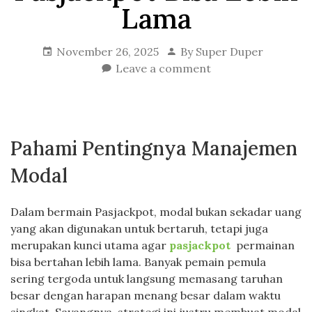
Lama
November 26, 2025
By
Super Duper
Leave a comment
Pahami Pentingnya Manajemen
Modal
Dalam bermain Pasjackpot, modal bukan sekadar uang
yang akan digunakan untuk bertaruh, tetapi juga
merupakan kunci utama agar
pasjackpot
permainan
bisa bertahan lebih lama. Banyak pemain pemula
sering tergoda untuk langsung memasang taruhan
besar dengan harapan menang besar dalam waktu