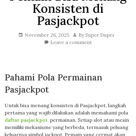
Konsisten di
Pasjackpot
November 26, 2025
By
Super Duper
Leave a comment
Pahami Pola Permainan
Pasjackpot
Untuk bisa menang konsisten di Pasjackpot, langkah
pertama yang wajib dilakukan adalah memahami pola
daftar pasjackpot
permainan. Setiap slot atau mesin
memiliki mekanisme yang berbeda, termasuk peluang
keluarnya simbol jackpot. Pemain yang cermat akan