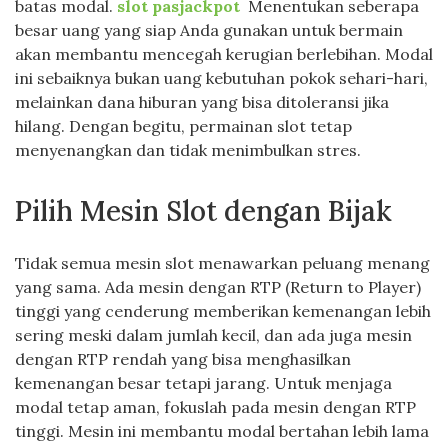
batas modal.
slot pasjackpot
Menentukan seberapa
besar uang yang siap Anda gunakan untuk bermain
akan membantu mencegah kerugian berlebihan. Modal
ini sebaiknya bukan uang kebutuhan pokok sehari-hari,
melainkan dana hiburan yang bisa ditoleransi jika
hilang. Dengan begitu, permainan slot tetap
menyenangkan dan tidak menimbulkan stres.
Pilih Mesin Slot dengan Bijak
Tidak semua mesin slot menawarkan peluang menang
yang sama. Ada mesin dengan RTP (Return to Player)
tinggi yang cenderung memberikan kemenangan lebih
sering meski dalam jumlah kecil, dan ada juga mesin
dengan RTP rendah yang bisa menghasilkan
kemenangan besar tetapi jarang. Untuk menjaga
modal tetap aman, fokuslah pada mesin dengan RTP
tinggi. Mesin ini membantu modal bertahan lebih lama