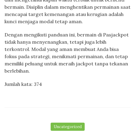
bermain. Disiplin dalam menghentikan permainan saat
mencapai target kemenangan atau kerugian adalah
kunci menjaga modal tetap aman.
Dengan mengikuti panduan ini, bermain di Pasjackpot
tidak hanya menyenangkan, tetapi juga lebih
terkontrol. Modal yang aman membuat Anda bisa
fokus pada strategi, menikmati permainan, dan tetap
memiliki peluang untuk meraih jackpot tanpa tekanan
berlebihan.
Jumlah kata: 374
Uncategorized