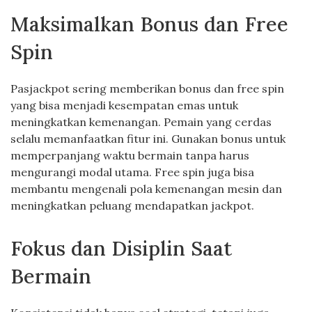
Maksimalkan Bonus dan Free
Spin
Pasjackpot sering memberikan bonus dan free spin
yang bisa menjadi kesempatan emas untuk
meningkatkan kemenangan. Pemain yang cerdas
selalu memanfaatkan fitur ini. Gunakan bonus untuk
memperpanjang waktu bermain tanpa harus
mengurangi modal utama. Free spin juga bisa
membantu mengenali pola kemenangan mesin dan
meningkatkan peluang mendapatkan jackpot.
Fokus dan Disiplin Saat
Bermain