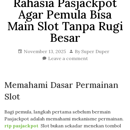
Rahasia Pasjackpot
Agar Pemula Bisa
Main Slot Tanpa Rugi
Besar
November 13, 2025
By
Super Duper
Leave a comment
Memahami Dasar Permainan
Slot
Bagi pemula, langkah pertama sebelum bermain
Pasjackpot adalah memahami mekanisme permainan.
rtp pasjackpot
Slot bukan sekadar menekan tombol