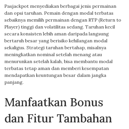
Pasjackpot menyediakan berbagai jenis permainan
dan opsi taruhan. Pemain dengan modal terbatas
sebaiknya memilih permainan dengan RTP (Return to
Player) tinggi dan volatilitas sedang. Taruhan kecil
secara konsisten lebih aman daripada langsung
bertaruh besar yang berisiko kehilangan modal
sekaligus. Strategi taruhan bertahap, misalnya
meningkatkan nominal setelah menang atau
menurunkan setelah kalah, bisa membantu modal
terbatas tetap aman dan memberi kesempatan
mendapatkan keuntungan besar dalam jangka
panjang.
Manfaatkan Bonus
dan Fitur Tambahan