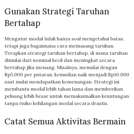
Gunakan Strategi Taruhan
Bertahap
Mengatur modal tidak hanya soal mengetahui batas,
tetapi juga bagaimana cara memasang taruhan.
Terapkan strategi taruhan bertahap, di mana taruhan
dimulai dari nominal kecil dan meningkat secara
bertahap jika menang. Misalnya, memulai dengan
Rp5.000 per putaran, kemudian naik menjadi Rp10.000
saat mulai mendapatkan kemenangan. Strategi ini
membantu modal lebih tahan lama dan memberikan
peluang lebih besar untuk memaksimalkan keuntungan
tanpa risiko kehilangan modal secara drastis.
Catat Semua Aktivitas Bermain