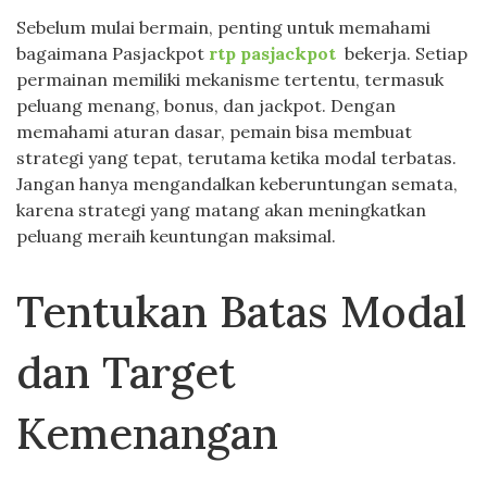
Sebelum mulai bermain, penting untuk memahami
bagaimana Pasjackpot
rtp pasjackpot
bekerja. Setiap
permainan memiliki mekanisme tertentu, termasuk
peluang menang, bonus, dan jackpot. Dengan
memahami aturan dasar, pemain bisa membuat
strategi yang tepat, terutama ketika modal terbatas.
Jangan hanya mengandalkan keberuntungan semata,
karena strategi yang matang akan meningkatkan
peluang meraih keuntungan maksimal.
Tentukan Batas Modal
dan Target
Kemenangan