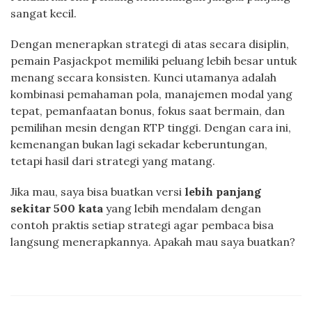
sangat kecil.
Dengan menerapkan strategi di atas secara disiplin,
pemain Pasjackpot memiliki peluang lebih besar untuk
menang secara konsisten. Kunci utamanya adalah
kombinasi pemahaman pola, manajemen modal yang
tepat, pemanfaatan bonus, fokus saat bermain, dan
pemilihan mesin dengan RTP tinggi. Dengan cara ini,
kemenangan bukan lagi sekadar keberuntungan,
tetapi hasil dari strategi yang matang.
Jika mau, saya bisa buatkan versi
lebih panjang
sekitar 500 kata
yang lebih mendalam dengan
contoh praktis setiap strategi agar pembaca bisa
langsung menerapkannya. Apakah mau saya buatkan?