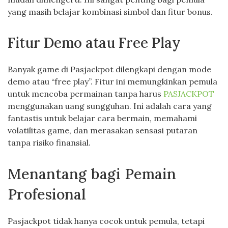
yang masih belajar kombinasi simbol dan fitur bonus.
Fitur Demo atau Free Play
Banyak game di Pasjackpot dilengkapi dengan mode
demo atau “free play”. Fitur ini memungkinkan pemula
untuk mencoba permainan tanpa harus
PASJACKPOT
menggunakan uang sungguhan. Ini adalah cara yang
fantastis untuk belajar cara bermain, memahami
volatilitas game, dan merasakan sensasi putaran
tanpa risiko finansial.
Menantang bagi Pemain
Profesional
Pasjackpot tidak hanya cocok untuk pemula, tetapi