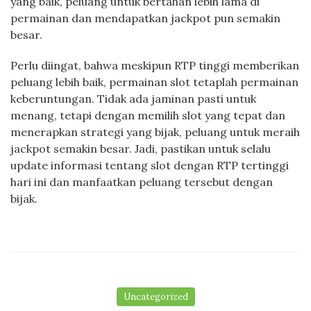
yang baik, peluang untuk bertahan lebih lama di
permainan dan mendapatkan jackpot pun semakin
besar.
Perlu diingat, bahwa meskipun RTP tinggi memberikan
peluang lebih baik, permainan slot tetaplah permainan
keberuntungan. Tidak ada jaminan pasti untuk
menang, tetapi dengan memilih slot yang tepat dan
menerapkan strategi yang bijak, peluang untuk meraih
jackpot semakin besar. Jadi, pastikan untuk selalu
update informasi tentang slot dengan RTP tertinggi
hari ini dan manfaatkan peluang tersebut dengan
bijak.
Uncategorized