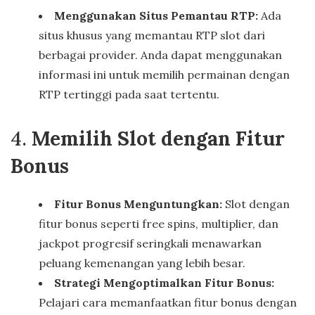
Menggunakan Situs Pemantau RTP:
Ada
situs khusus yang memantau RTP slot dari
berbagai provider. Anda dapat menggunakan
informasi ini untuk memilih permainan dengan
RTP tertinggi pada saat tertentu.
4.
Memilih Slot dengan Fitur
Bonus
Fitur Bonus Menguntungkan:
Slot dengan
fitur bonus seperti free spins, multiplier, dan
jackpot progresif seringkali menawarkan
peluang kemenangan yang lebih besar.
Strategi Mengoptimalkan Fitur Bonus:
Pelajari cara memanfaatkan fitur bonus dengan