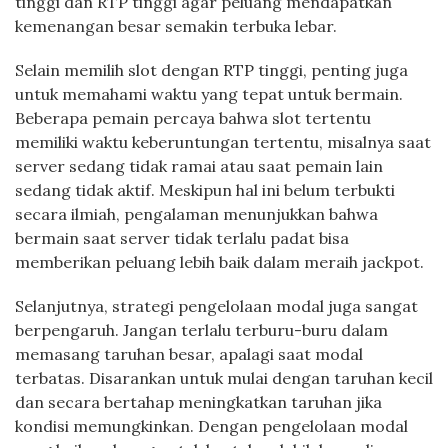
tinggi dan RTP tinggi agar peluang mendapatkan
kemenangan besar semakin terbuka lebar.
Selain memilih slot dengan RTP tinggi, penting juga
untuk memahami waktu yang tepat untuk bermain.
Beberapa pemain percaya bahwa slot tertentu
memiliki waktu keberuntungan tertentu, misalnya saat
server sedang tidak ramai atau saat pemain lain
sedang tidak aktif. Meskipun hal ini belum terbukti
secara ilmiah, pengalaman menunjukkan bahwa
bermain saat server tidak terlalu padat bisa
memberikan peluang lebih baik dalam meraih jackpot.
Selanjutnya, strategi pengelolaan modal juga sangat
berpengaruh. Jangan terlalu terburu-buru dalam
memasang taruhan besar, apalagi saat modal
terbatas. Disarankan untuk mulai dengan taruhan kecil
dan secara bertahap meningkatkan taruhan jika
kondisi memungkinkan. Dengan pengelolaan modal