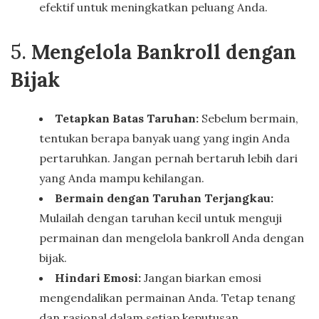
efektif untuk meningkatkan peluang Anda.
5.
Mengelola Bankroll dengan
Bijak
Tetapkan Batas Taruhan:
Sebelum bermain,
tentukan berapa banyak uang yang ingin Anda
pertaruhkan. Jangan pernah bertaruh lebih dari
yang Anda mampu kehilangan.
Bermain dengan Taruhan Terjangkau:
Mulailah dengan taruhan kecil untuk menguji
permainan dan mengelola bankroll Anda dengan
bijak.
Hindari Emosi:
Jangan biarkan emosi
mengendalikan permainan Anda. Tetap tenang
dan rasional dalam setiap keputusan.