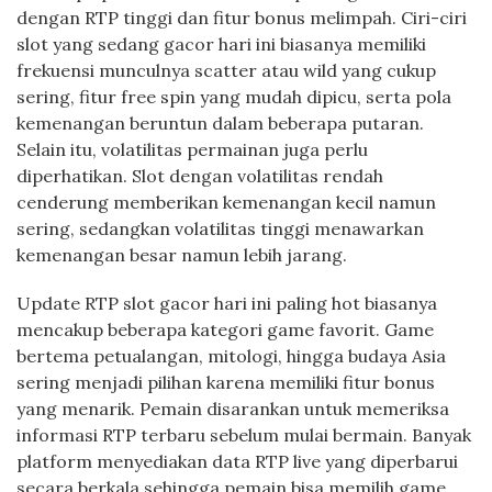
dengan RTP tinggi dan fitur bonus melimpah. Ciri-ciri
slot yang sedang gacor hari ini biasanya memiliki
frekuensi munculnya scatter atau wild yang cukup
sering, fitur free spin yang mudah dipicu, serta pola
kemenangan beruntun dalam beberapa putaran.
Selain itu, volatilitas permainan juga perlu
diperhatikan. Slot dengan volatilitas rendah
cenderung memberikan kemenangan kecil namun
sering, sedangkan volatilitas tinggi menawarkan
kemenangan besar namun lebih jarang.
Update RTP slot gacor hari ini paling hot biasanya
mencakup beberapa kategori game favorit. Game
bertema petualangan, mitologi, hingga budaya Asia
sering menjadi pilihan karena memiliki fitur bonus
yang menarik. Pemain disarankan untuk memeriksa
informasi RTP terbaru sebelum mulai bermain. Banyak
platform menyediakan data RTP live yang diperbarui
secara berkala sehingga pemain bisa memilih game