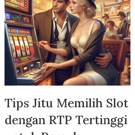
Tips Jitu Memilih Slot
dengan RTP Tertinggi