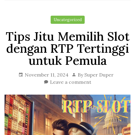
Uncategorized
Tips Jitu Memilih Slot
dengan RTP Tertinggi
untuk Pemula
November 11, 2024
By
Super Duper
Leave a comment