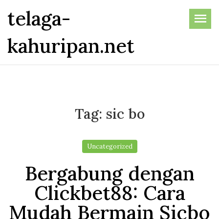
Skip
telaga-
to
the
kahuripan.net
content
Tag:
sic bo
Uncategorized
Bergabung dengan
Clickbet88: Cara
Mudah Bermain Sicbo