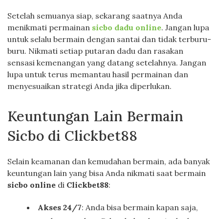
Setelah semuanya siap, sekarang saatnya Anda
menikmati permainan
sicbo dadu online
. Jangan lupa
untuk selalu bermain dengan santai dan tidak terburu-
buru. Nikmati setiap putaran dadu dan rasakan
sensasi kemenangan yang datang setelahnya. Jangan
lupa untuk terus memantau hasil permainan dan
menyesuaikan strategi Anda jika diperlukan.
Keuntungan Lain Bermain
Sicbo di Clickbet88
Selain keamanan dan kemudahan bermain, ada banyak
keuntungan lain yang bisa Anda nikmati saat bermain
sicbo online
di
Clickbet88
:
Akses 24/7
: Anda bisa bermain kapan saja,