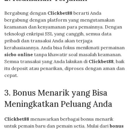
Bergabung dengan
Clickbet88
berarti Anda
bergabung dengan platform yang mengutamakan
keamanan dan kenyamanan para pemainnya. Dengan
teknologi enkripsi SSL yang canggih, semua data
pribadi dan transaksi Anda akan terjaga
kerahasiaannya. Anda bisa fokus menikmati permainan
sicbo online
tanpa khawatir soal masalah keamanan.
Semua transaksi yang Anda lakukan di
Clickbet88
, baik
itu deposit atau penarikan, diproses dengan aman dan
cepat.
3. Bonus Menarik yang Bisa
Meningkatkan Peluang Anda
Clickbet88
menawarkan berbagai bonus menarik
untuk pemain baru dan pemain setia. Mulai dari
bonus