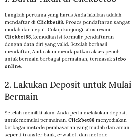
Langkah pertama yang harus Anda lakukan adalah
mendaftar di
Clickbet88
. Proses pendaftaran sangat
mudah dan cepat. Cukup kunjungi situs resmi
Clickbet88
, kemudian isi formulir pendaftaran
dengan data diri yang valid. Setelah berhasil
mendaftar, Anda akan mendapatkan akses penuh
untuk bermain berbagai permainan, termasuk
sicbo
online
.
2. Lakukan Deposit untuk Mulai
Bermain
Setelah memiliki akun, Anda perlu melakukan deposit
untuk memulai permainan.
Clickbet88
menyediakan
berbagai metode pembayaran yang mudah dan aman,
seperti transfer bank, e-wallet, dan metode