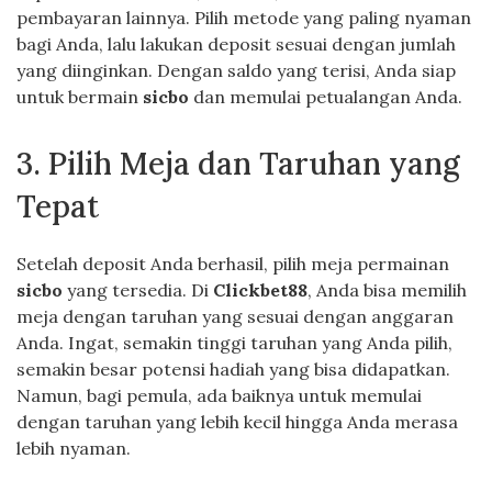
pembayaran lainnya. Pilih metode yang paling nyaman
bagi Anda, lalu lakukan deposit sesuai dengan jumlah
yang diinginkan. Dengan saldo yang terisi, Anda siap
untuk bermain
sicbo
dan memulai petualangan Anda.
3. Pilih Meja dan Taruhan yang
Tepat
Setelah deposit Anda berhasil, pilih meja permainan
sicbo
yang tersedia. Di
Clickbet88
, Anda bisa memilih
meja dengan taruhan yang sesuai dengan anggaran
Anda. Ingat, semakin tinggi taruhan yang Anda pilih,
semakin besar potensi hadiah yang bisa didapatkan.
Namun, bagi pemula, ada baiknya untuk memulai
dengan taruhan yang lebih kecil hingga Anda merasa
lebih nyaman.