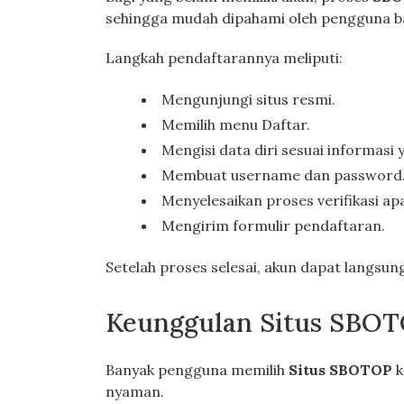
sehingga mudah dipahami oleh pengguna b
Langkah pendaftarannya meliputi:
Mengunjungi situs resmi.
Memilih menu Daftar.
Mengisi data diri sesuai informasi y
Membuat username dan password
Menyelesaikan proses verifikasi apa
Mengirim formulir pendaftaran.
Setelah proses selesai, akun dapat langsun
Keunggulan Situs SBO
Banyak pengguna memilih
Situs SBOTOP
k
nyaman.