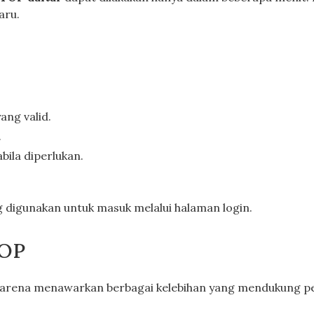
aru.
ang valid.
.
bila diperlukan.
g digunakan untuk masuk melalui halaman login.
TOP
arena menawarkan berbagai kelebihan yang mendukung p