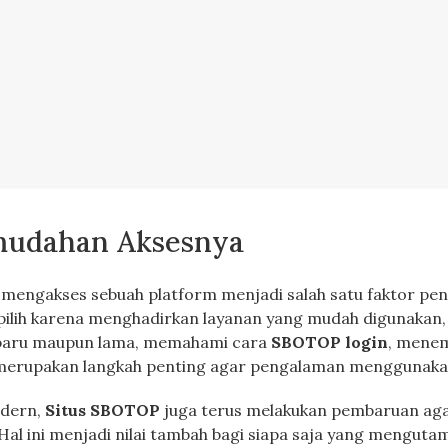
mudahan Aksesnya
n mengakses sebuah platform menjadi salah satu faktor pe
dipilih karena menghadirkan layanan yang mudah digunakan
a baru maupun lama, memahami cara
SBOTOP login
, mene
erupakan langkah penting agar pengalaman menggunaka
odern,
Situs SBOTOP
juga terus melakukan pembaruan ag
i. Hal ini menjadi nilai tambah bagi siapa saja yang men