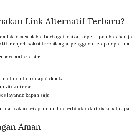
akan Link Alternatif Terbaru?
ndala akses akibat berbagai faktor, seperti pembatasan j
tif
menjadi solusi terbaik agar pengguna tetap dapat mas
rbaru antara lain:
in utama tidak dapat dibuka.
n situs utama.
 layanan kapan saja.
ar data akun tetap aman dan terhindar dari risiko situs p
ngan Aman