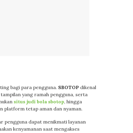
nting bagi para pengguna.
SBOTOP
dikenal
, tampilan yang ramah pengguna, serta
mukan
situs judi bola sbotop
, hingga
n platform tetap aman dan nyaman.
ar pengguna dapat menikmati layanan
gutamakan kenyamanan saat mengakses