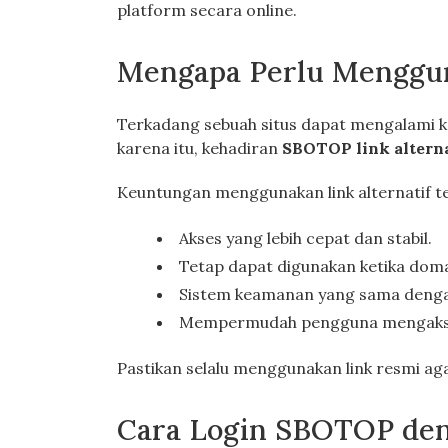
platform secara online.
Mengapa Perlu Menggun
Terkadang sebuah situs dapat mengalami ke
karena itu, kehadiran
SBOTOP link alterna
Keuntungan menggunakan link alternatif te
Akses yang lebih cepat dan stabil.
Tetap dapat digunakan ketika doma
Sistem keamanan yang sama denga
Mempermudah pengguna mengakses
Pastikan selalu menggunakan link resmi ag
Cara Login SBOTOP de