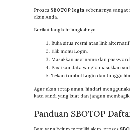
Proses
SBOTOP login
sebenarnya sangat 
akun Anda.
Berikut langkah-langkahnya:
Buka situs resmi atau link alternatif
Klik menu Login.
Masukkan username dan password y
Pastikan data yang dimasukkan sud
Tekan tombol Login dan tunggu hi
Agar akun tetap aman, hindari menggunakan
kata sandi yang kuat dan jangan membagik
Panduan SBOTOP Dafta
Bagi yang belum memiliki akun, proses
SBO