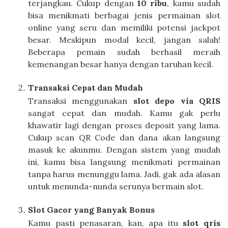
terjangkau. Cukup dengan
10 ribu
, kamu sudah
bisa menikmati berbagai jenis permainan slot
online yang seru dan memiliki potensi jackpot
besar. Meskipun modal kecil, jangan salah!
Beberapa pemain sudah berhasil meraih
kemenangan besar hanya dengan taruhan kecil.
Transaksi Cepat dan Mudah
Transaksi menggunakan
slot depo via QRIS
sangat cepat dan mudah. Kamu gak perlu
khawatir lagi dengan proses deposit yang lama.
Cukup scan QR Code dan dana akan langsung
masuk ke akunmu. Dengan sistem yang mudah
ini, kamu bisa langsung menikmati permainan
tanpa harus menunggu lama. Jadi, gak ada alasan
untuk menunda-nunda serunya bermain slot.
Slot Gacor yang Banyak Bonus
Kamu pasti penasaran, kan, apa itu
slot qris