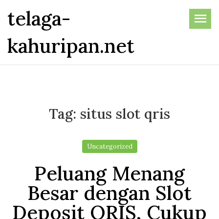
Skip
telaga-
to
the
kahuripan.net
content
Tag:
situs slot qris
Uncategorized
Peluang Menang
Besar dengan Slot
Deposit QRIS, Cukup