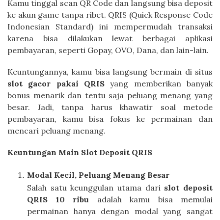
Kamu tinggal scan QR Code dan langsung bisa deposit
ke akun game tanpa ribet. QRIS (Quick Response Code
Indonesian Standard) ini mempermudah transaksi
karena bisa dilakukan lewat berbagai aplikasi
pembayaran, seperti Gopay, OVO, Dana, dan lain-lain.
Keuntungannya, kamu bisa langsung bermain di situs
slot gacor pakai QRIS
yang memberikan banyak
bonus menarik dan tentu saja peluang menang yang
besar. Jadi, tanpa harus khawatir soal metode
pembayaran, kamu bisa fokus ke permainan dan
mencari peluang menang.
Keuntungan Main Slot Deposit QRIS
Modal Kecil, Peluang Menang Besar
Salah satu keunggulan utama dari
slot deposit
QRIS 10 ribu
adalah kamu bisa memulai
permainan hanya dengan modal yang sangat