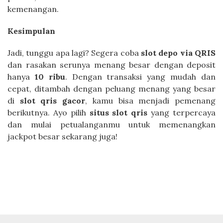
kemenangan.
Kesimpulan
Jadi, tunggu apa lagi? Segera coba
slot depo via QRIS
dan rasakan serunya menang besar dengan deposit
hanya
10 ribu
. Dengan transaksi yang mudah dan
cepat, ditambah dengan peluang menang yang besar
di
slot qris gacor
, kamu bisa menjadi pemenang
berikutnya. Ayo pilih
situs slot qris
yang terpercaya
dan mulai petualanganmu untuk memenangkan
jackpot besar sekarang juga!