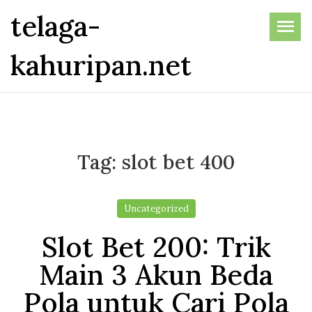
Skip
telaga-
to
the
kahuripan.net
content
Tag:
slot bet 400
Uncategorized
Slot Bet 200: Trik
Main 3 Akun Beda
Pola untuk Cari Pola