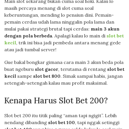
Main slot sekarang bukan cuma soal hoki. Kalau lo
masih percaya menang di slot cuma soal
keberuntungan, mending lo pensiun dini. Pemain-
pemain cerdas udah lama ninggalin pola lama dan
mulai pakai strategi brutal tapi cerdas:
main 3 akun
dengan pola berbeda
. Apalagi kalau lo main di
slot bet
kecil
, trik ini bisa jadi pembeda antara menang gede
atau jadi tumbal server!
Gue bakal bongkar gimana cara main 3 akun beda pola
buat ngeburu
slot gacor
, terutama di rentang
slot bet
kecil
sampe
slot bet 800
. Simak sampai habis, jangan
setengah-setengah kalau mau profit maksimal.
Kenapa Harus Slot Bet 200?
Slot bet 200 itu titik paling “aman tapi ngigit”. Lebih
nendang dibanding
slot bet 100
, tapi nggak setinggi