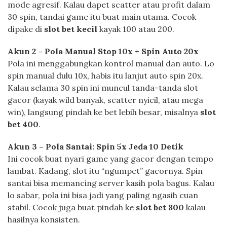
mode agresif. Kalau dapet scatter atau profit dalam
30 spin, tandai game itu buat main utama. Cocok
dipake di
slot bet kecil
kayak 100 atau 200.
Akun 2 – Pola Manual Stop 10x + Spin Auto 20x
Pola ini menggabungkan kontrol manual dan auto. Lo
spin manual dulu 10x, habis itu lanjut auto spin 20x.
Kalau selama 30 spin ini muncul tanda-tanda slot
gacor (kayak wild banyak, scatter nyicil, atau mega
win), langsung pindah ke bet lebih besar, misalnya
slot
bet 400
.
Akun 3 – Pola Santai: Spin 5x Jeda 10 Detik
Ini cocok buat nyari game yang gacor dengan tempo
lambat. Kadang, slot itu “ngumpet” gacornya. Spin
santai bisa memancing server kasih pola bagus. Kalau
lo sabar, pola ini bisa jadi yang paling ngasih cuan
stabil. Cocok juga buat pindah ke
slot bet 800
kalau
hasilnya konsisten.