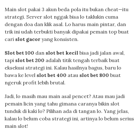
Main slot pakai 3 akun beda pola itu bukan cheat—itu
strategi. Server slot nggak bisa lo taklukin cuma
dengan doa dan klik asal. Lo harus main pintar, dan
trik ini udah terbukti banyak dipakai pemain top buat
cari
slot gacor
yang konsisten.
Slot bet 100
dan
slot bet kecil
bisa jadi jalan awal,
tapi
slot bet 200
adalah titik tengah terbaik buat
eksekusi strategi ini. Kalau hasilnya bagus, baru lo
bawa ke level
slot bet 400
atau
slot bet 800
buat
ngeruk profit lebih brutal.
Jadi, lo masih mau main asal pencet? Atau mau jadi
pemain licin yang tahu gimana caranya bikin slot
tunduk di kaki lo? Pilihan ada di tangan lo. Yang jelas,
kalau lo belum coba strategi ini, artinya lo belum serius
main slot!