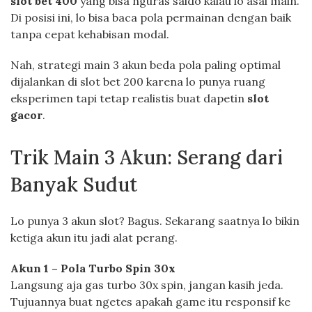
slot bet 400
yang bisa nguras saldo kalau lo asal main.
Di posisi ini, lo bisa baca pola permainan dengan baik
tanpa cepat kehabisan modal.
Nah, strategi main 3 akun beda pola paling optimal
dijalankan di slot bet 200 karena lo punya ruang
eksperimen tapi tetap realistis buat dapetin
slot
gacor
.
Trik Main 3 Akun: Serang dari
Banyak Sudut
Lo punya 3 akun slot? Bagus. Sekarang saatnya lo bikin
ketiga akun itu jadi alat perang.
Akun 1 – Pola Turbo Spin 30x
Langsung aja gas turbo 30x spin, jangan kasih jeda.
Tujuannya buat ngetes apakah game itu responsif ke