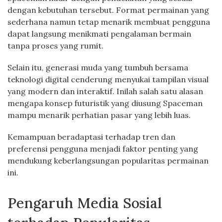
dengan kebutuhan tersebut. Format permainan yang
sederhana namun tetap menarik membuat pengguna
dapat langsung menikmati pengalaman bermain
tanpa proses yang rumit.
Selain itu, generasi muda yang tumbuh bersama
teknologi digital cenderung menyukai tampilan visual
yang modern dan interaktif. Inilah salah satu alasan
mengapa konsep futuristik yang diusung Spaceman
mampu menarik perhatian pasar yang lebih luas.
Kemampuan beradaptasi terhadap tren dan
preferensi pengguna menjadi faktor penting yang
mendukung keberlangsungan popularitas permainan
ini.
Pengaruh Media Sosial