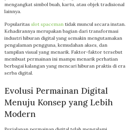
mengangkat simbol buah, kartu, atau objek tradisional
lainnya.
Popularitas
slot spaceman
tidak muncul secara instan.
Kehadirannya merupakan bagian dari transformasi
industri hiburan digital yang semakin mengutamakan
pengalaman pengguna, kemudahan akses, dan
tampilan visual yang menarik. Faktor-faktor tersebut
membuat permainan ini mampu menarik perhatian
berbagai kalangan yang mencari hiburan praktis di era
serba digital.
Evolusi Permainan Digital
Menuju Konsep yang Lebih
Modern
Perjalanan permainan digital telah mengalami