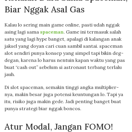
Biar Nggak Asal Gas
Kalau lo sering main game online, pasti udah nggak
asing lagi sama
spaceman
. Game ini termasuk salah
satu yang lagi hype banget, apalagi di kalangan anak
jaksel yang doyan cari cuan sambil santai. spaceman
slot sendiri punya konsep yang simpel tapi bikin deg-
degan, karena lo harus nentuin kapan waktu yang pas
buat “cash out” sebelum si astronaut terbang terlalu
jauh.
Di slot spaceman, semakin tinggi angka multiplier-
nya, makin besar juga potensi keuntungan lo. Tapi ya
itu, risiko juga makin gede. Jadi penting banget buat
punya strategi biar nggak boncos.
Atur Modal, Jangan FOMO!