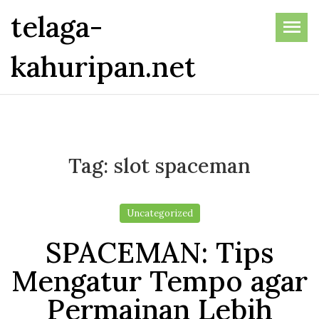
Skip
telaga-
to
the
kahuripan.net
content
Tag:
slot spaceman
Uncategorized
SPACEMAN: Tips
Mengatur Tempo agar
Permainan Lebih