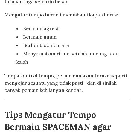
taruhan juga semakin besar.
Mengatur tempo berarti memahami kapan harus:
Bermain agresif
Bermain aman
Berhenti sementara
Menyesuaikan ritme setelah menang atau
kalah
Tanpa kontrol tempo, permainan akan terasa seperti
mengejar sesuatu yang tidak pasti—dan di sinilah
banyak pemain kehilangan kendali.
Tips Mengatur Tempo
Bermain SPACEMAN agar