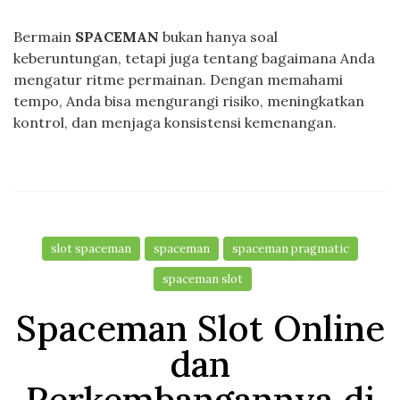
Bermain
SPACEMAN
bukan hanya soal
keberuntungan, tetapi juga tentang bagaimana Anda
mengatur ritme permainan. Dengan memahami
tempo, Anda bisa mengurangi risiko, meningkatkan
kontrol, dan menjaga konsistensi kemenangan.
slot spaceman
spaceman
spaceman pragmatic
spaceman slot
Spaceman Slot Online
dan
Perkembangannya di