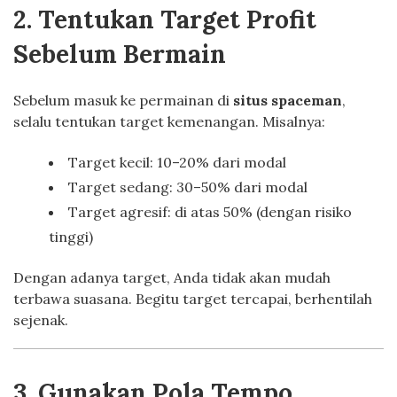
2. Tentukan Target Profit
Sebelum Bermain
Sebelum masuk ke permainan di
situs spaceman
,
selalu tentukan target kemenangan. Misalnya:
Target kecil: 10–20% dari modal
Target sedang: 30–50% dari modal
Target agresif: di atas 50% (dengan risiko
tinggi)
Dengan adanya target, Anda tidak akan mudah
terbawa suasana. Begitu target tercapai, berhentilah
sejenak.
3. Gunakan Pola Tempo