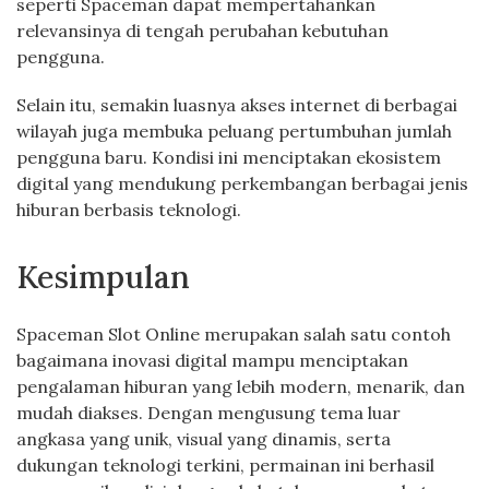
seperti Spaceman dapat mempertahankan
relevansinya di tengah perubahan kebutuhan
pengguna.
Selain itu, semakin luasnya akses internet di berbagai
wilayah juga membuka peluang pertumbuhan jumlah
pengguna baru. Kondisi ini menciptakan ekosistem
digital yang mendukung perkembangan berbagai jenis
hiburan berbasis teknologi.
Kesimpulan
Spaceman Slot Online merupakan salah satu contoh
bagaimana inovasi digital mampu menciptakan
pengalaman hiburan yang lebih modern, menarik, dan
mudah diakses. Dengan mengusung tema luar
angkasa yang unik, visual yang dinamis, serta
dukungan teknologi terkini, permainan ini berhasil