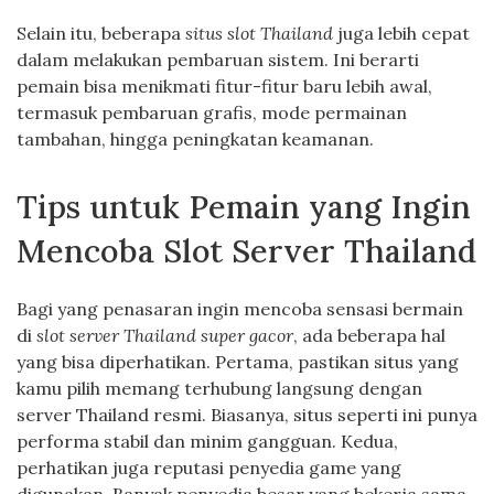
Selain itu, beberapa
situs slot Thailand
juga lebih cepat
dalam melakukan pembaruan sistem. Ini berarti
pemain bisa menikmati fitur-fitur baru lebih awal,
termasuk pembaruan grafis, mode permainan
tambahan, hingga peningkatan keamanan.
Tips untuk Pemain yang Ingin
Mencoba Slot Server Thailand
Bagi yang penasaran ingin mencoba sensasi bermain
di
slot server Thailand super gacor
, ada beberapa hal
yang bisa diperhatikan. Pertama, pastikan situs yang
kamu pilih memang terhubung langsung dengan
server Thailand resmi. Biasanya, situs seperti ini punya
performa stabil dan minim gangguan. Kedua,
perhatikan juga reputasi penyedia game yang
digunakan. Banyak penyedia besar yang bekerja sama