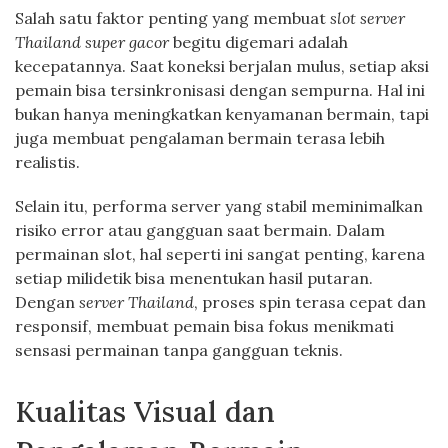
Salah satu faktor penting yang membuat
slot server
Thailand super gacor
begitu digemari adalah
kecepatannya. Saat koneksi berjalan mulus, setiap aksi
pemain bisa tersinkronisasi dengan sempurna. Hal ini
bukan hanya meningkatkan kenyamanan bermain, tapi
juga membuat pengalaman bermain terasa lebih
realistis.
Selain itu, performa server yang stabil meminimalkan
risiko error atau gangguan saat bermain. Dalam
permainan slot, hal seperti ini sangat penting, karena
setiap milidetik bisa menentukan hasil putaran.
Dengan
server Thailand
, proses spin terasa cepat dan
responsif, membuat pemain bisa fokus menikmati
sensasi permainan tanpa gangguan teknis.
Kualitas Visual dan