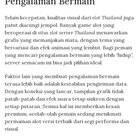
Pengalaman Bermain
Selain kecepatan, kualitas visual dari
slot Thailand
juga
patut diacungi jempol. Banyak game slot yang
beroperasi di
situs slot server Thailand
menawarkan
grafis yang memanjakan mata, dengan tema yang
bervariasi dan efek animasi yang lembut. Bagi pemain
yang mencari pengalaman bermain yang lebih “hidup”,
server semacam ini bisa jadi pilihan ideal.
Faktor lain yang membuat pengalaman bermain
terasa lebih baik adalah kestabilan pengiriman data.
Dengan koneksi yang lancar, tampilan grafik tidak
patah-patah dan efek suara tetap sinkron dengan
setiap putaran. Semua hal ini memberikan kesan
premium, seolah-olah pemain sedang menikmati
permainan slot versi terbaik dari segi performa dan
visual.