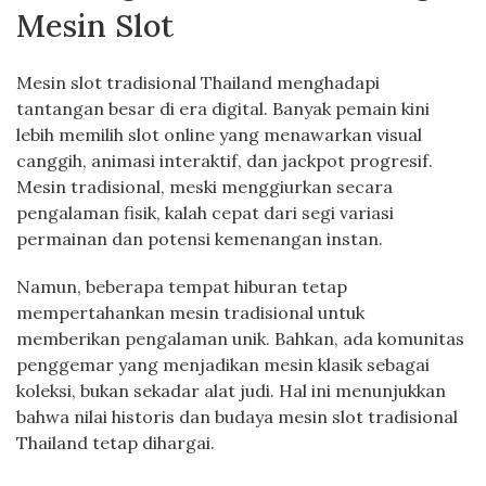
Mesin Slot
Mesin slot tradisional Thailand menghadapi
tantangan besar di era digital. Banyak pemain kini
lebih memilih slot online yang menawarkan visual
canggih, animasi interaktif, dan jackpot progresif.
Mesin tradisional, meski menggiurkan secara
pengalaman fisik, kalah cepat dari segi variasi
permainan dan potensi kemenangan instan.
Namun, beberapa tempat hiburan tetap
mempertahankan mesin tradisional untuk
memberikan pengalaman unik. Bahkan, ada komunitas
penggemar yang menjadikan mesin klasik sebagai
koleksi, bukan sekadar alat judi. Hal ini menunjukkan
bahwa nilai historis dan budaya mesin slot tradisional
Thailand tetap dihargai.