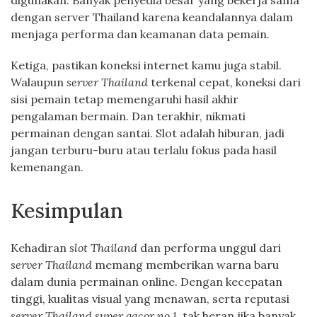
dengan server Thailand karena keandalannya dalam
menjaga performa dan keamanan data pemain.
Ketiga, pastikan koneksi internet kamu juga stabil.
Walaupun
server Thailand
terkenal cepat, koneksi dari
sisi pemain tetap memengaruhi hasil akhir
pengalaman bermain. Dan terakhir, nikmati
permainan dengan santai. Slot adalah hiburan, jadi
jangan terburu-buru atau terlalu fokus pada hasil
kemenangan.
Kesimpulan
Kehadiran
slot Thailand
dan performa unggul dari
server Thailand
memang memberikan warna baru
dalam dunia permainan online. Dengan kecepatan
tinggi, kualitas visual yang menawan, serta reputasi
server Thailand super gacor no 1
, tak heran jika banyak