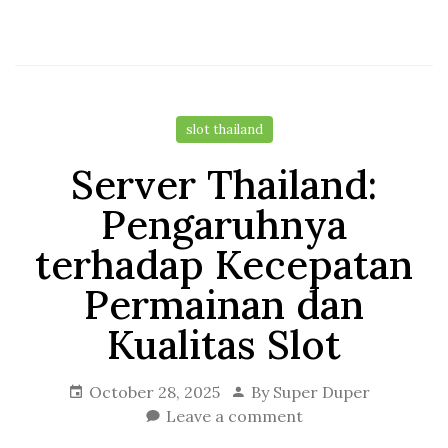
slot thailand
Server Thailand:
Pengaruhnya
terhadap Kecepatan
Permainan dan
Kualitas Slot
October 28, 2025
By
Super Duper
Leave a comment