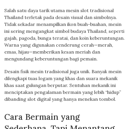
Salah satu daya tarik utama mesin slot tradisional
Thailand terletak pada desain visual dan simbolnya.
Tidak sekadar menampilkan ikon buah-buahan, mesin
ini sering mengangkat simbol budaya Thailand, seperti
gajah, pagoda, bunga teratai, dan koin keberuntungan.
Warna yang digunakan cenderung cerah—merah,
emas, hijau—memberikan kesan meriah dan
mengundang keberuntungan bagi pemain.
Desain fisik mesin tradisional juga unik. Banyak mesin
dilengkapi tuas logam yang khas dan suara mekanik
khas saat gulungan berputar. Sentuhan mekanik ini
menciptakan pengalaman bermain yang lebih “hidup”
dibanding slot digital yang hanya menekan tombol.
Cara Bermain yang
Sederhana, Tapi Menantang