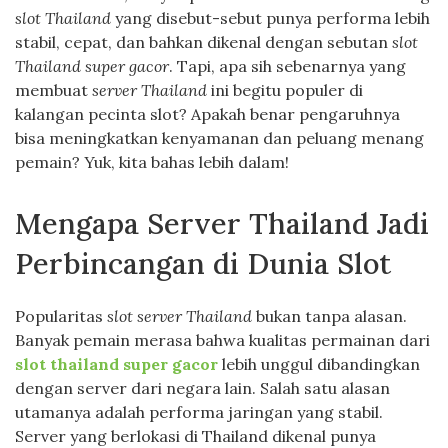
slot Thailand
yang disebut-sebut punya performa lebih
stabil, cepat, dan bahkan dikenal dengan sebutan
slot
Thailand super gacor
. Tapi, apa sih sebenarnya yang
membuat
server Thailand
ini begitu populer di
kalangan pecinta slot? Apakah benar pengaruhnya
bisa meningkatkan kenyamanan dan peluang menang
pemain? Yuk, kita bahas lebih dalam!
Mengapa Server Thailand Jadi
Perbincangan di Dunia Slot
Popularitas
slot server Thailand
bukan tanpa alasan.
Banyak pemain merasa bahwa kualitas permainan dari
slot thailand super gacor
lebih unggul dibandingkan
dengan server dari negara lain. Salah satu alasan
utamanya adalah performa jaringan yang stabil.
Server yang berlokasi di Thailand dikenal punya