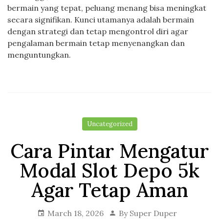
bermain yang tepat, peluang menang bisa meningkat
secara signifikan. Kunci utamanya adalah bermain
dengan strategi dan tetap mengontrol diri agar
pengalaman bermain tetap menyenangkan dan
menguntungkan.
Uncategorized
Cara Pintar Mengatur
Modal Slot Depo 5k
Agar Tetap Aman
March 18, 2026
By
Super Duper