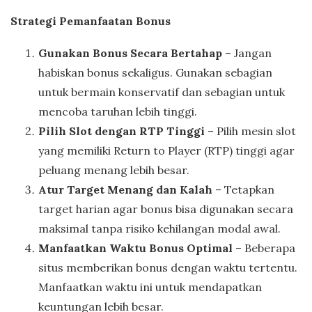
Strategi Pemanfaatan Bonus
Gunakan Bonus Secara Bertahap
– Jangan
habiskan bonus sekaligus. Gunakan sebagian
untuk bermain konservatif dan sebagian untuk
mencoba taruhan lebih tinggi.
Pilih Slot dengan RTP Tinggi
– Pilih mesin slot
yang memiliki Return to Player (RTP) tinggi agar
peluang menang lebih besar.
Atur Target Menang dan Kalah
– Tetapkan
target harian agar bonus bisa digunakan secara
maksimal tanpa risiko kehilangan modal awal.
Manfaatkan Waktu Bonus Optimal
– Beberapa
situs memberikan bonus dengan waktu tertentu.
Manfaatkan waktu ini untuk mendapatkan
keuntungan lebih besar.