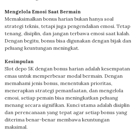
Mengelola Emosi Saat Bermain
Memaksimalkan bonus harian bukan hanya soal
strategi teknis, tetapi juga pengendalian emosi. Tetap
tenang, disiplin, dan jangan terbawa emosi saat kalah.
Dengan begitu, bonus bisa digunakan dengan bijak dan
peluang keuntungan meningkat.
Kesimpulan
Slot depo 5K dengan bonus harian adalah kesempatan
emas untuk memperbesar modal bermain. Dengan
memahami jenis bonus, menentukan prioritas,
menerapkan strategi pemanfaatan, dan mengelola
emosi, setiap pemain bisa meningkatkan peluang
menang secara signifikan. Kunci utama adalah disiplin
dan perencanaan yang tepat agar setiap bonus yang
diterima benar-benar membawa keuntungan
maksimal.