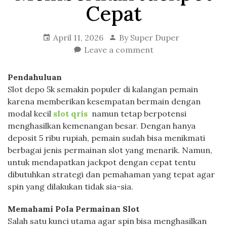
Cepat
April 11, 2026
By
Super Duper
Leave a comment
Pendahuluan
Slot depo 5k semakin populer di kalangan pemain
karena memberikan kesempatan bermain dengan
modal kecil
slot qris
namun tetap berpotensi
menghasilkan kemenangan besar. Dengan hanya
deposit 5 ribu rupiah, pemain sudah bisa menikmati
berbagai jenis permainan slot yang menarik. Namun,
untuk mendapatkan jackpot dengan cepat tentu
dibutuhkan strategi dan pemahaman yang tepat agar
spin yang dilakukan tidak sia-sia.
Memahami Pola Permainan Slot
Salah satu kunci utama agar spin bisa menghasilkan