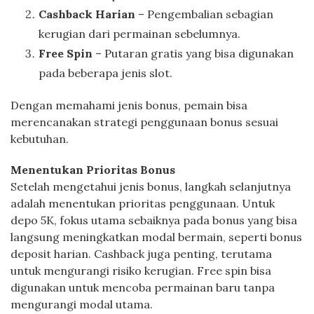
Cashback Harian
– Pengembalian sebagian
kerugian dari permainan sebelumnya.
Free Spin
– Putaran gratis yang bisa digunakan
pada beberapa jenis slot.
Dengan memahami jenis bonus, pemain bisa
merencanakan strategi penggunaan bonus sesuai
kebutuhan.
Menentukan Prioritas Bonus
Setelah mengetahui jenis bonus, langkah selanjutnya
adalah menentukan prioritas penggunaan. Untuk
depo 5K, fokus utama sebaiknya pada bonus yang bisa
langsung meningkatkan modal bermain, seperti bonus
deposit harian. Cashback juga penting, terutama
untuk mengurangi risiko kerugian. Free spin bisa
digunakan untuk mencoba permainan baru tanpa
mengurangi modal utama.