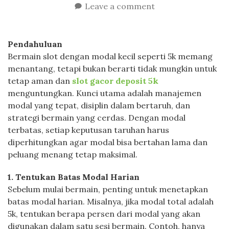
Leave a comment
Pendahuluan
Bermain slot dengan modal kecil seperti 5k memang
menantang, tetapi bukan berarti tidak mungkin untuk
tetap aman dan
slot gacor deposit 5k
menguntungkan. Kunci utama adalah manajemen
modal yang tepat, disiplin dalam bertaruh, dan
strategi bermain yang cerdas. Dengan modal
terbatas, setiap keputusan taruhan harus
diperhitungkan agar modal bisa bertahan lama dan
peluang menang tetap maksimal.
1. Tentukan Batas Modal Harian
Sebelum mulai bermain, penting untuk menetapkan
batas modal harian. Misalnya, jika modal total adalah
5k, tentukan berapa persen dari modal yang akan
digunakan dalam satu sesi bermain. Contoh, hanya