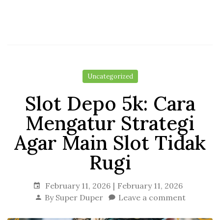
Uncategorized
Slot Depo 5k: Cara
Mengatur Strategi
Agar Main Slot Tidak
Rugi
February 11, 2026
February 11, 2026
By
Super Duper
Leave a comment