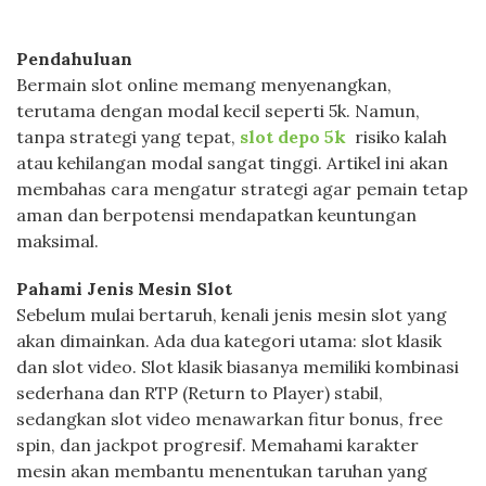
Pendahuluan
Bermain slot online memang menyenangkan,
terutama dengan modal kecil seperti 5k. Namun,
tanpa strategi yang tepat,
slot depo 5k
risiko kalah
atau kehilangan modal sangat tinggi. Artikel ini akan
membahas cara mengatur strategi agar pemain tetap
aman dan berpotensi mendapatkan keuntungan
maksimal.
Pahami Jenis Mesin Slot
Sebelum mulai bertaruh, kenali jenis mesin slot yang
akan dimainkan. Ada dua kategori utama: slot klasik
dan slot video. Slot klasik biasanya memiliki kombinasi
sederhana dan RTP (Return to Player) stabil,
sedangkan slot video menawarkan fitur bonus, free
spin, dan jackpot progresif. Memahami karakter
mesin akan membantu menentukan taruhan yang