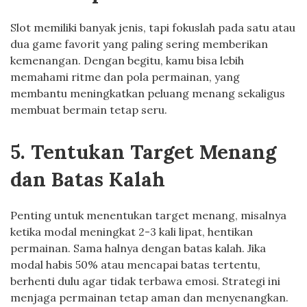
Slot memiliki banyak jenis, tapi fokuslah pada satu atau
dua game favorit yang paling sering memberikan
kemenangan. Dengan begitu, kamu bisa lebih
memahami ritme dan pola permainan, yang
membantu meningkatkan peluang menang sekaligus
membuat bermain tetap seru.
5. Tentukan Target Menang
dan Batas Kalah
Penting untuk menentukan target menang, misalnya
ketika modal meningkat 2-3 kali lipat, hentikan
permainan. Sama halnya dengan batas kalah. Jika
modal habis 50% atau mencapai batas tertentu,
berhenti dulu agar tidak terbawa emosi. Strategi ini
menjaga permainan tetap aman dan menyenangkan.