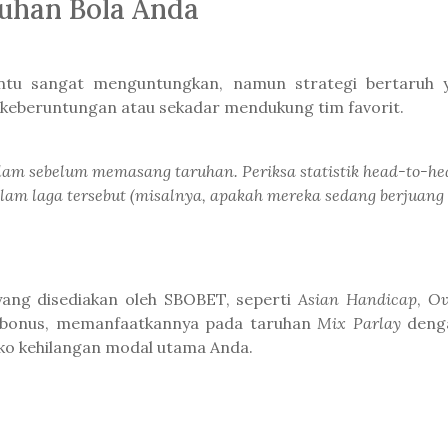
uhan Bola Anda
entu sangat menguntungkan, namun strategi bertaruh 
eberuntungan atau sekadar mendukung tim favorit.
lam sebelum memasang taruhan. Periksa statistik
head-to-he
alam laga tersebut (misalnya, apakah mereka sedang berjuang 
yang disediakan oleh SBOBET, seperti
Asian Handicap
,
Ov
ri bonus, memanfaatkannya pada taruhan
Mix Parlay
denga
ko kehilangan modal utama Anda.