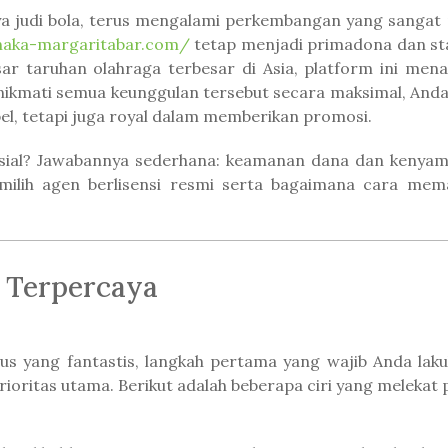
nya judi bola, terus mengalami perkembangan yang sangat
haka-margaritabar.com/
tetap menjadi primadona dan sta
asar taruhan olahraga terbesar di Asia, platform ini m
enikmati semua keunggulan tersebut secara maksimal, An
el, tetapi juga royal dalam memberikan promosi.
sial? Jawabannya sederhana: keamanan dana dan kenyam
ilih agen berlisensi resmi serta bagaimana cara me
 Terpercaya
 yang fantastis, langkah pertama yang wajib Anda lakuk
ioritas utama. Berikut adalah beberapa ciri yang melekat p