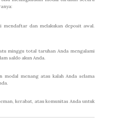
ranya:
i mendaftar dan melakukan deposit awal.
 satu minggu total taruhan Anda mengalami
alam saldo akun Anda.
ran modal menang atau kalah Anda selama
nda.
eman, kerabat, atau komunitas Anda untuk