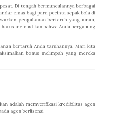
 pesat. Di tengah bermunculannya berbagai
ndar emas bagi para pecinta sepak bola di
enawarkan pengalaman bertaruh yang aman,
da harus memastikan bahwa Anda bergabung
anan bertaruh Anda taruhannya. Mari kita
maksimalkan bonus melimpah yang mereka
an adalah memverifikasi kredibilitas agen
ada agen berlisensi: