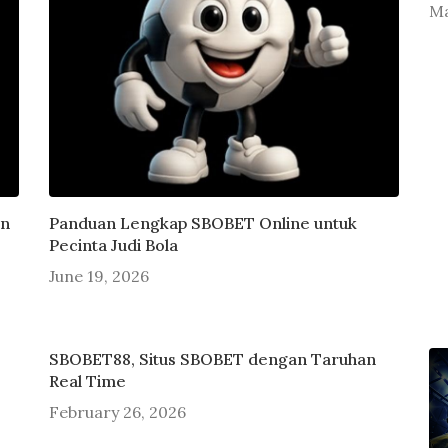
Ma
an
Panduan Lengkap SBOBET Online untuk
Pecinta Judi Bola
June 19, 2026
SBOBET88, Situs SBOBET dengan Taruhan
Real Time
February 26, 2026