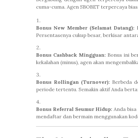
cuma-cuma. Agen SBOBET terpercaya biasan
Bonus New Member (Selamat Datang):
D
Persentasenya cukup besar, berkisar antar
Bonus Cashback Mingguan:
Bonus ini be
kekalahan (minus), agen akan mengembalika
Bonus Rollingan (Turnover):
Berbeda de
periode tertentu. Semakin aktif Anda berta
Bonus Referral Seumur Hidup:
Anda bisa
mendaftar dan bermain menggunakan kode r