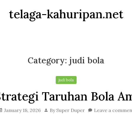
telaga-kahuripan.net
Category:
judi bola
judi bola
trategi Taruhan Bola A
January 18, 2026
By
Super Duper
Leave a commen