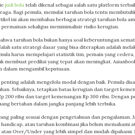
ie
judi bola
telah dikenal sebagai salah satu platform terb
hraga. Bagi pemula, memulai taruhan bola tentu membutuhk
kel ini akan membahas berbagai strategi taruhan bola am
permainan sekaligus meminimalisir risiko kerugian.
wa taruhan bola bukan hanya soal keberuntungan semata. 
alah satu strategi dasar yang bisa diterapkan adalah mel
ula harus mempelajari statistik tim, pemain yang cedera, 
tuk membuat prediksi yang tepat akan meningkat. Asianbo
n dalam mengambil keputusan.
ng penting adalah mengelola modal dengan baik. Pemula di
ruhan. Sebaiknya, tetapkan batas kerugian dan target kemen
 Rp 200 ribu dan target kemenangan Rp 300 ribu. Dengan pen
uang bertahan dalam jangka panjang lebih terbuka.
n yang paling sesuai dengan pengetahuan dan pengalaman.
, handicap, atau taruhan kombinasi jika belum memahami 
2 atau Over/Under yang lebih simpel dan mudah dipahami.