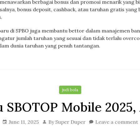
ga menawarkan berbagai bonus dan promosi menarik yang bi
lnya, bonus deposit, cashback, atau taruhan gratis yang 
.
rbaru di SPBO juga membantu bettor dalam manajemen ban
ngatur jumlah taruhan yang sesuai dan tidak terlalu overco
alam dunia taruhan yang penuh tantangan.
judi bola
u SBOTOP Mobile 2025, 
June 11, 2025
By
Super Duper
Leave a comment