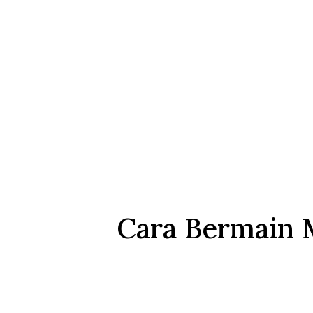
Skip
to
the
content
Cara Bermain 