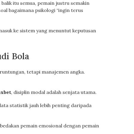
balik itu semua, pemain justru semakin
soal bagaimana psikologi “ingin terus
 masuk ke sistem yang menuntut keputusan
di Bola
eruntungan, tetapi manajemen angka.
xbet
, disiplin modal adalah senjata utama.
data statistik jauh lebih penting daripada
membedakan pemain emosional dengan pemain