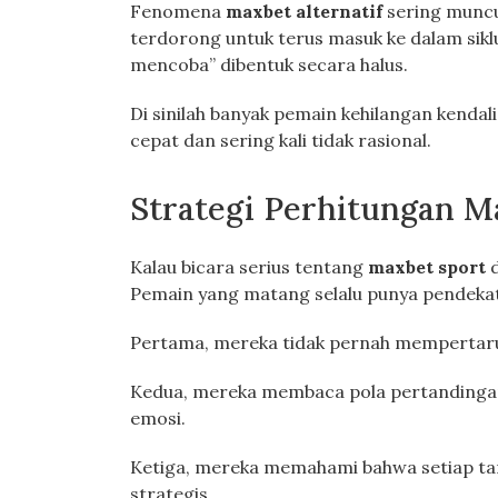
Fenomena
maxbet alternatif
sering muncu
terdorong untuk terus masuk ke dalam siklu
mencoba” dibentuk secara halus.
Di sinilah banyak pemain kehilangan kenda
cepat dan sering kali tidak rasional.
Strategi Perhitungan M
Kalau bicara serius tentang
maxbet sport
Pemain yang matang selalu punya pendeka
Pertama, mereka tidak pernah mempertar
Kedua, mereka membaca pola pertandingan,
emosi.
Ketiga, mereka memahami bahwa setiap tar
strategis.