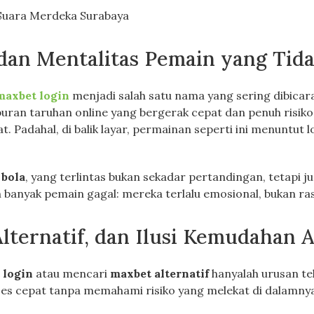
dan Mentalitas Pemain yang Tid
maxbet login
menjadi salah satu nama yang sering dibica
iburan taruhan online yang bergerak cepat dan penuh risik
. Padahal, di balik layar, permainan seperti ini menuntut lo
 bola
, yang terlintas bukan sekadar pertandingan, tetapi 
 banyak pemain gagal: mereka terlalu emosional, bukan ras
lternatif, dan Ilusi Kemudahan 
 login
atau mencari
maxbet alternatif
hanyalah urusan te
kses cepat tanpa memahami risiko yang melekat di dalamny