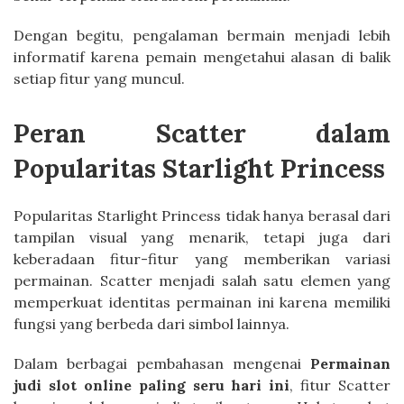
Dengan begitu, pengalaman bermain menjadi lebih
informatif karena pemain mengetahui alasan di balik
setiap fitur yang muncul.
Peran Scatter dalam
Popularitas Starlight Princess
Popularitas Starlight Princess tidak hanya berasal dari
tampilan visual yang menarik, tetapi juga dari
keberadaan fitur-fitur yang memberikan variasi
permainan. Scatter menjadi salah satu elemen yang
memperkuat identitas permainan ini karena memiliki
fungsi yang berbeda dari simbol lainnya.
Dalam berbagai pembahasan mengenai
Permainan
judi slot online paling seru hari ini
, fitur Scatter