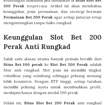
keuntungan maksimal jika dimainkan di
Situs Slot Bet
200 Perak
terpercaya. Artikel ini akan membahas
keunggulan, jenis permainan, dan strategi bermain
Permainan Bet 200 Perak
agar setiap putaran tetap
menguntungkan tanpa risiko rungkad.
Keunggulan Slot Bet 200
Perak Anti Rungkad
Salah satu alasan utama banyak pemain beralih dari
Situs Bet 100 perak
ke
Slot Bet 200 Perak
adalah
fitur anti rungkad. Slot jenis ini memiliki tingkat
volatilitas yang seimbang sehingga peluang menang
lebih konsisten. Dengan RTP tinggi, setiap taruhan
memiliki peluang nyata untuk membuahkan profit,
meskipun hanya dengan modal 200 perak.
Selain itu,
Situs Slot Bet 200 Perak
anti rungkad