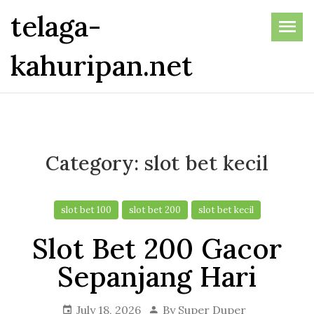
Skip
telaga-
to
the
kahuripan.net
content
Category:
slot bet kecil
slot bet 100
slot bet 200
slot bet kecil
Slot Bet 200 Gacor
Sepanjang Hari
July 18, 2026
By
Super Duper