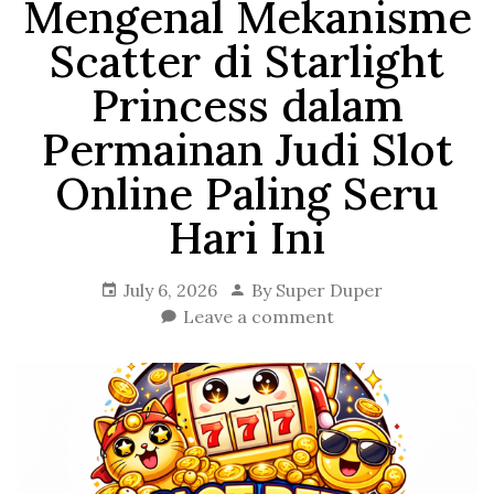
Mengenal Mekanisme
Scatter di Starlight
Princess dalam
Permainan Judi Slot
Online Paling Seru
Hari Ini
July 6, 2026
By
Super Duper
Leave a comment