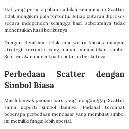
Hal yang perlu dipahami adalah kemunculan Scatter
tidak mengikuti pola tertentu. Setiap putaran diproses
secara independen sehingga hasil sebelumnya tidak
menentukan hasil berikutnya.
Dengan demikian, tidak ada waktu khusus maupun
strategi tertentu yang dapat memastikan simbol
Scatter akan muncul pada putaran berikutnya.
Perbedaan Scatter dengan
Simbol Biasa
Masih banyak pemain baru yang menganggap Scatter
sama seperti simbol lainnya. Padahal terdapat
beberapa perbedaan mendasar yang membuat simbol
ini memiliki fungsi lebih spesial.