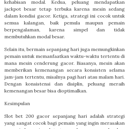
kehabisan modal. Kedua, peluang mendapatkan
jackpot besar tetap terbuka karena mesin sedang
dalam kondisi gacor. Ketiga, strategi ini cocok untuk
semua kalangan, baik pemula maupun pemain
berpengalaman, karena simpel dan tidak
membutuhkan modal besar.
Selain itu, bermain sepanjang hari juga memungkinkan
pemain untuk memanfaatkan waktu-waktu tertentu di
mana mesin cenderung gacor. Biasanya, mesin akan
memberikan kemenangan secara konsisten selama
jam-jam tertentu, misalnya pagi hari atau malam hari.
Dengan konsistensi dan disiplin, peluang meraih
kemenangan besar bisa dioptimalkan.
Kesimpulan
Slot bet 200 gacor sepanjang hari adalah strategi
yang sangat cocok bagi pemain yang ingin merasakan