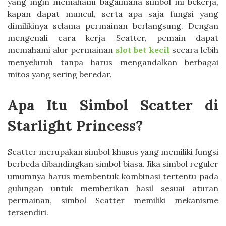
yang ingin memahami bagaimana simbol ini bekerja,
kapan dapat muncul, serta apa saja fungsi yang
dimilikinya selama permainan berlangsung. Dengan
mengenali cara kerja Scatter, pemain dapat
memahami alur permainan
slot bet kecil
secara lebih
menyeluruh tanpa harus mengandalkan berbagai
mitos yang sering beredar.
Apa Itu Simbol Scatter di
Starlight Princess?
Scatter merupakan simbol khusus yang memiliki fungsi
berbeda dibandingkan simbol biasa. Jika simbol reguler
umumnya harus membentuk kombinasi tertentu pada
gulungan untuk memberikan hasil sesuai aturan
permainan, simbol Scatter memiliki mekanisme
tersendiri.