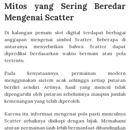
Mitos yang Sering Beredar
Mengenai Scatter
Di kalangan pemain slot digital terdapat berbagai
anggapan mengenai simbol Scatter. Beberapa di
antaranya menyebutkan bahwa Scatter dapat
diprediksi berdasarkan waktu bermain atau pola
tertentu.
Pada kenyataannya, permainan modern
menggunakan sistem acak sehingga setiap putaran
berdiri sendiri. Artinya, hasil yang muncul tidak
dipengaruhi oleh putaran sebelumnya maupun jumlah
kemenangan yang telah diperoleh.
Karena itu, informasi mengenai pola pasti munculnya
Scatter sebaiknya disikapi dengan bijak. Memahami
aturan permainan jauh lebih bermanfaat dibandingkan