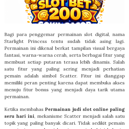
Bagi para penggemar permainan slot digital, nama
Starlight Princess tentu sudah tidak asing lagi.
Permainan ini dikenal berkat tampilan visual bergaya
fantasi, warna-warna cerah, serta berbagai fitur yang
membuat setiap putaran terasa lebih dinamis. Salah
satu fitur yang paling sering menjadi perhatian
pemain adalah simbol Scatter. Fitur ini dianggap
memiliki peran penting karena dapat membuka akses
menuju fitur bonus yang menjadi daya tarik utama
permainan.
Ketika membahas
Permainan judi slot online paling
seru hari ini
, mekanisme Scatter menjadi salah satu
topik yang paling banyak dicari. Tidak sedikit pemain