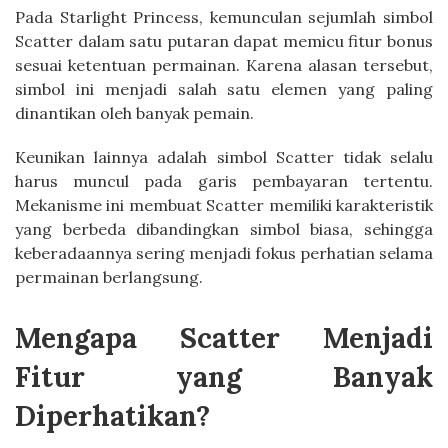
Pada Starlight Princess, kemunculan sejumlah simbol
Scatter dalam satu putaran dapat memicu fitur bonus
sesuai ketentuan permainan. Karena alasan tersebut,
simbol ini menjadi salah satu elemen yang paling
dinantikan oleh banyak pemain.
Keunikan lainnya adalah simbol Scatter tidak selalu
harus muncul pada garis pembayaran tertentu.
Mekanisme ini membuat Scatter memiliki karakteristik
yang berbeda dibandingkan simbol biasa, sehingga
keberadaannya sering menjadi fokus perhatian selama
permainan berlangsung.
Mengapa Scatter Menjadi
Fitur yang Banyak
Diperhatikan?