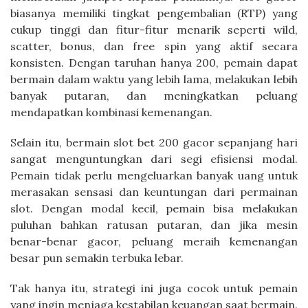
biasanya memiliki tingkat pengembalian (RTP) yang
cukup tinggi dan fitur-fitur menarik seperti wild,
scatter, bonus, dan free spin yang aktif secara
konsisten. Dengan taruhan hanya 200, pemain dapat
bermain dalam waktu yang lebih lama, melakukan lebih
banyak putaran, dan meningkatkan peluang
mendapatkan kombinasi kemenangan.
Selain itu, bermain slot bet 200 gacor sepanjang hari
sangat menguntungkan dari segi efisiensi modal.
Pemain tidak perlu mengeluarkan banyak uang untuk
merasakan sensasi dan keuntungan dari permainan
slot. Dengan modal kecil, pemain bisa melakukan
puluhan bahkan ratusan putaran, dan jika mesin
benar-benar gacor, peluang meraih kemenangan
besar pun semakin terbuka lebar.
Tak hanya itu, strategi ini juga cocok untuk pemain
yang ingin menjaga kestabilan keuangan saat bermain.