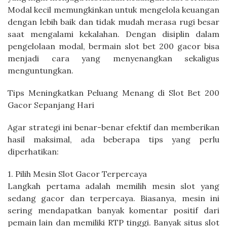
Modal kecil memungkinkan untuk mengelola keuangan
dengan lebih baik dan tidak mudah merasa rugi besar
saat mengalami kekalahan. Dengan disiplin dalam
pengelolaan modal, bermain slot bet 200 gacor bisa
menjadi cara yang menyenangkan sekaligus
menguntungkan.
Tips Meningkatkan Peluang Menang di Slot Bet 200
Gacor Sepanjang Hari
Agar strategi ini benar-benar efektif dan memberikan
hasil maksimal, ada beberapa tips yang perlu
diperhatikan:
1. Pilih Mesin Slot Gacor Terpercaya
Langkah pertama adalah memilih mesin slot yang
sedang gacor dan terpercaya. Biasanya, mesin ini
sering mendapatkan banyak komentar positif dari
pemain lain dan memiliki RTP tinggi. Banyak situs slot