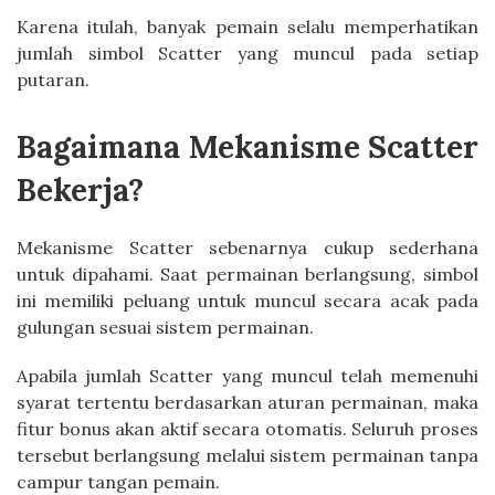
Karena itulah, banyak pemain selalu memperhatikan
jumlah simbol Scatter yang muncul pada setiap
putaran.
Bagaimana Mekanisme Scatter
Bekerja?
Mekanisme Scatter sebenarnya cukup sederhana
untuk dipahami. Saat permainan berlangsung, simbol
ini memiliki peluang untuk muncul secara acak pada
gulungan sesuai sistem permainan.
Apabila jumlah Scatter yang muncul telah memenuhi
syarat tertentu berdasarkan aturan permainan, maka
fitur bonus akan aktif secara otomatis. Seluruh proses
tersebut berlangsung melalui sistem permainan tanpa
campur tangan pemain.