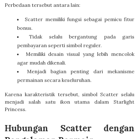
Perbedaan tersebut antara lain:
Scatter memiliki fungsi sebagai pemicu fitur
bonus.
Tidak selalu bergantung pada garis
pembayaran seperti simbol reguler.
Memiliki desain visual yang lebih mencolok
agar mudah dikenali.
Menjadi bagian penting dari mekanisme
permainan secara keseluruhan.
Karena karakteristik tersebut, simbol Scatter selalu
menjadi salah satu ikon utama dalam Starlight
Princess.
Hubungan Scatter dengan