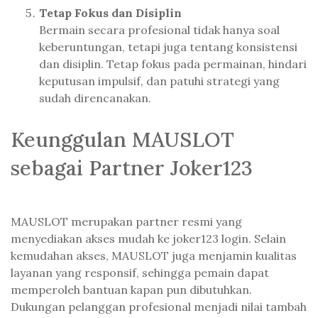
Tetap Fokus dan Disiplin
Bermain secara profesional tidak hanya soal
keberuntungan, tetapi juga tentang konsistensi
dan disiplin. Tetap fokus pada permainan, hindari
keputusan impulsif, dan patuhi strategi yang
sudah direncanakan.
Keunggulan MAUSLOT
sebagai Partner Joker123
MAUSLOT merupakan partner resmi yang
menyediakan akses mudah ke joker123 login. Selain
kemudahan akses, MAUSLOT juga menjamin kualitas
layanan yang responsif, sehingga pemain dapat
memperoleh bantuan kapan pun dibutuhkan.
Dukungan pelanggan profesional menjadi nilai tambah