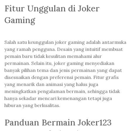
Fitur Unggulan di Joker
Gaming
Salah satu keunggulan joker gaming adalah antarmuka
yang ramah pengguna. Desain yang intuitif membuat
pemain baru tidak kesulitan memahami alur
permainan. Selain itu, joker gaming menyediakan
banyak pilihan tema dan jenis permainan yang dapat
disesuaikan dengan preferensi pemain. Fitur grafis
yang menarik dan animasi yang halus juga
meningkatkan pengalaman bermain, sehingga tidak
hanya sekadar mencari kemenangan tetapi juga
hiburan yang berkualitas.
Panduan Bermain Joker123