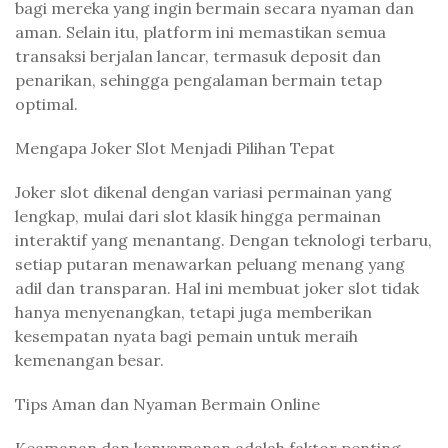
bagi mereka yang ingin bermain secara nyaman dan
aman. Selain itu, platform ini memastikan semua
transaksi berjalan lancar, termasuk deposit dan
penarikan, sehingga pengalaman bermain tetap
optimal.
Mengapa Joker Slot Menjadi Pilihan Tepat
Joker slot dikenal dengan variasi permainan yang
lengkap, mulai dari slot klasik hingga permainan
interaktif yang menantang. Dengan teknologi terbaru,
setiap putaran menawarkan peluang menang yang
adil dan transparan. Hal ini membuat joker slot tidak
hanya menyenangkan, tetapi juga memberikan
kesempatan nyata bagi pemain untuk meraih
kemenangan besar.
Tips Aman dan Nyaman Bermain Online