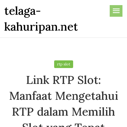
Skip
telaga-
to
the
kahuripan.net
content
rtp slot
Link RTP Slot:
Manfaat Mengetahui
RTP dalam Memilih