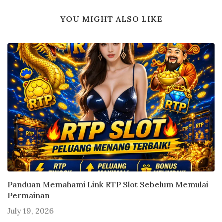
YOU MIGHT ALSO LIKE
Panduan Memahami Link RTP Slot Sebelum Memulai
Permainan
July 19, 2026