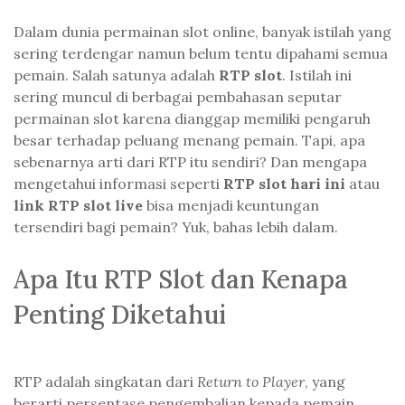
Dalam dunia permainan slot online, banyak istilah yang
sering terdengar namun belum tentu dipahami semua
pemain. Salah satunya adalah
RTP slot
. Istilah ini
sering muncul di berbagai pembahasan seputar
permainan slot karena dianggap memiliki pengaruh
besar terhadap peluang menang pemain. Tapi, apa
sebenarnya arti dari RTP itu sendiri? Dan mengapa
mengetahui informasi seperti
RTP slot hari ini
atau
link RTP slot live
bisa menjadi keuntungan
tersendiri bagi pemain? Yuk, bahas lebih dalam.
Apa Itu RTP Slot dan Kenapa
Penting Diketahui
RTP adalah singkatan dari
Return to Player
, yang
berarti persentase pengembalian kepada pemain.