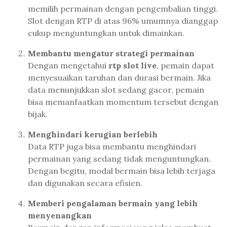
memilih permainan dengan pengembalian tinggi.
Slot dengan RTP di atas 96% umumnya dianggap
cukup menguntungkan untuk dimainkan.
Membantu mengatur strategi permainan
Dengan mengetahui
rtp slot live
, pemain dapat
menyesuaikan taruhan dan durasi bermain. Jika
data menunjukkan slot sedang gacor, pemain
bisa memanfaatkan momentum tersebut dengan
bijak.
Menghindari kerugian berlebih
Data RTP juga bisa membantu menghindari
permainan yang sedang tidak menguntungkan.
Dengan begitu, modal bermain bisa lebih terjaga
dan digunakan secara efisien.
Memberi pengalaman bermain yang lebih
menyenangkan