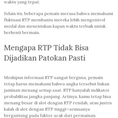
waktu yang tepat.
Selain itu, beberapa pemain merasa bahwa memahami
fluktuasi RTP membantu mereka lebih mengontrol
modal dan menentukan kapan waktu terbaik untuk
berhenti bermain.
Mengapa RTP Tidak Bisa
Dijadikan Patokan Pasti
Meskipun informasi RTP sangat berguna, pemain
tetap harus memahami bahwa angka tersebut bukan
jaminan menang setiap saat. RTP hanyalah indikator
probabilitas jangka panjang. Artinya, kamu tetap bisa
menang besar di slot dengan RTP rendah, atau justru
kalah di slot dengan RTP tinggi—semuanya
bergantung pada faktor acak dari permainan.