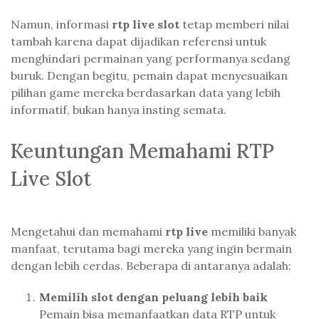
Namun, informasi
rtp live slot
tetap memberi nilai
tambah karena dapat dijadikan referensi untuk
menghindari permainan yang performanya sedang
buruk. Dengan begitu, pemain dapat menyesuaikan
pilihan game mereka berdasarkan data yang lebih
informatif, bukan hanya insting semata.
Keuntungan Memahami RTP
Live Slot
Mengetahui dan memahami
rtp live
memiliki banyak
manfaat, terutama bagi mereka yang ingin bermain
dengan lebih cerdas. Beberapa di antaranya adalah:
Memilih slot dengan peluang lebih baik
Pemain bisa memanfaatkan data RTP untuk