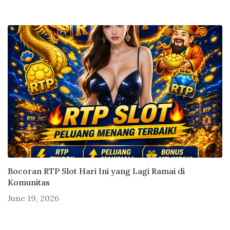
Bocoran RTP Slot Hari Ini yang Lagi Ramai di
Komunitas
June 19, 2026