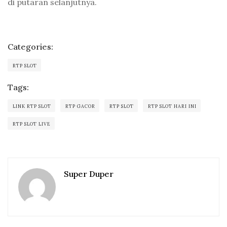
di putaran selanjutnya.
Categories:
RTP SLOT
Tags:
LINK RTP SLOT
RTP GACOR
RTP SLOT
RTP SLOT HARI INI
RTP SLOT LIVE
Super Duper