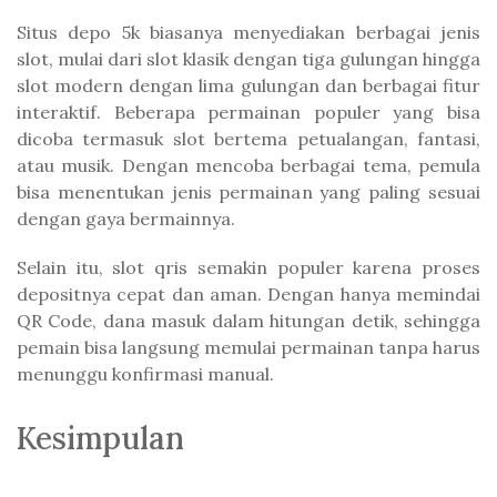
Situs depo 5k biasanya menyediakan berbagai jenis
slot, mulai dari slot klasik dengan tiga gulungan hingga
slot modern dengan lima gulungan dan berbagai fitur
interaktif. Beberapa permainan populer yang bisa
dicoba termasuk slot bertema petualangan, fantasi,
atau musik. Dengan mencoba berbagai tema, pemula
bisa menentukan jenis permainan yang paling sesuai
dengan gaya bermainnya.
Selain itu, slot qris semakin populer karena proses
depositnya cepat dan aman. Dengan hanya memindai
QR Code, dana masuk dalam hitungan detik, sehingga
pemain bisa langsung memulai permainan tanpa harus
menunggu konfirmasi manual.
Kesimpulan