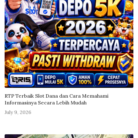
RTP Terbaik Slot Dana dan Cara Memahami
Informasinya Secara Lebih Mudah
July 9, 2026