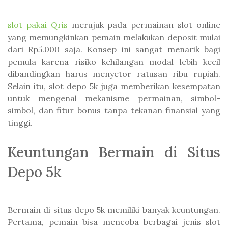
slot pakai Qris
merujuk pada permainan slot online
yang memungkinkan pemain melakukan deposit mulai
dari Rp5.000 saja. Konsep ini sangat menarik bagi
pemula karena risiko kehilangan modal lebih kecil
dibandingkan harus menyetor ratusan ribu rupiah.
Selain itu, slot depo 5k juga memberikan kesempatan
untuk mengenal mekanisme permainan, simbol-
simbol, dan fitur bonus tanpa tekanan finansial yang
tinggi.
Keuntungan Bermain di Situs
Depo 5k
Bermain di situs depo 5k memiliki banyak keuntungan.
Pertama, pemain bisa mencoba berbagai jenis slot