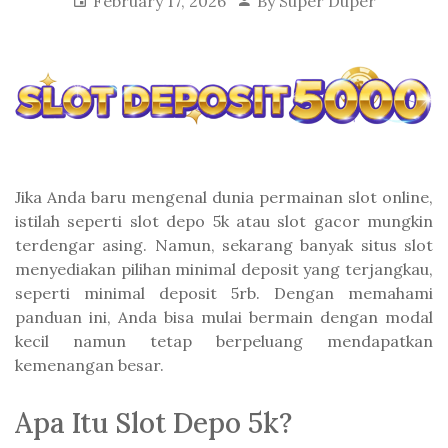
February 17, 2026
By
Super Duper
Jika Anda baru mengenal dunia permainan slot online,
istilah seperti slot depo 5k atau slot gacor mungkin
terdengar asing. Namun, sekarang banyak situs slot
menyediakan pilihan minimal deposit yang terjangkau,
seperti minimal deposit 5rb. Dengan memahami
panduan ini, Anda bisa mulai bermain dengan modal
kecil namun tetap berpeluang mendapatkan
kemenangan besar.
Apa Itu Slot Depo 5k?