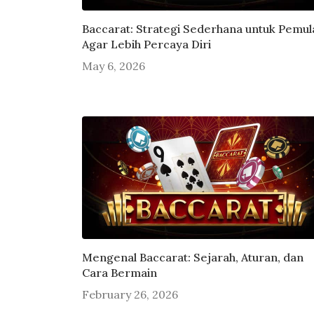
Baccarat: Strategi Sederhana untuk Pemul
Agar Lebih Percaya Diri
May 6, 2026
Mengenal Baccarat: Sejarah, Aturan, dan
Cara Bermain
February 26, 2026