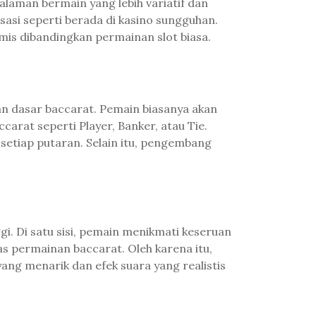
laman bermain yang lebih variatif dan
asi seperti berada di kasino sungguhan.
mis dibandingkan permainan slot biasa.
 dasar baccarat. Pemain biasanya akan
arat seperti Player, Banker, atau Tie.
setiap putaran. Selain itu, pengembang
i. Di satu sisi, pemain menikmati keseruan
s permainan baccarat. Oleh karena itu,
ang menarik dan efek suara yang realistis