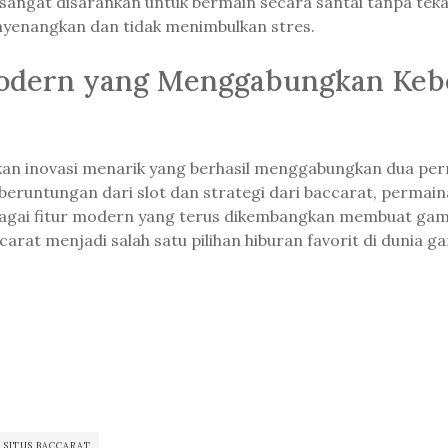
, sangat disarankan untuk bermain secara santai tanpa tek
nyenangkan dan tidak menimbulkan stres.
Modern yang Menggabungkan Keb
kan inovasi menarik yang berhasil menggabungkan dua per
beruntungan dari slot dan strategi dari baccarat, perm
rbagai fitur modern yang terus dikembangkan membuat game 
arat menjadi salah satu pilihan hiburan favorit di dunia ga
SITUS BACCARAT