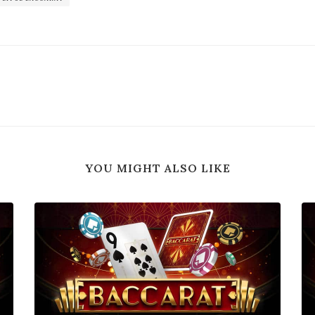
YOU MIGHT ALSO LIKE