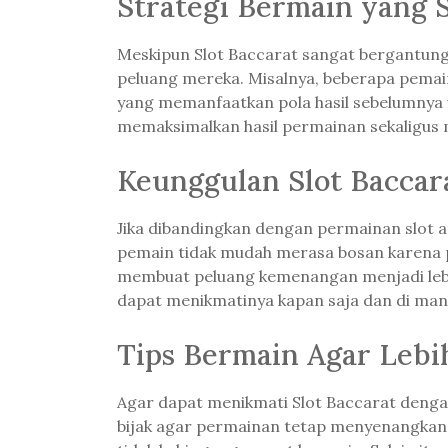
Strategi Bermain yang 
Meskipun Slot Baccarat sangat bergantun
peluang mereka. Misalnya, beberapa pemain
yang memanfaatkan pola hasil sebelumnya 
memaksimalkan hasil permainan sekaligus m
Keunggulan Slot Baccar
Jika dibandingkan dengan permainan slot a
pemain tidak mudah merasa bosan karena 
membuat peluang kemenangan menjadi lebih 
dapat menikmatinya kapan saja dan di mana s
Tips Bermain Agar Lebi
Agar dapat menikmati Slot Baccarat dengan
bijak agar permainan tetap menyenangkan 