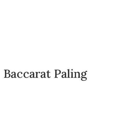
 Baccarat Paling