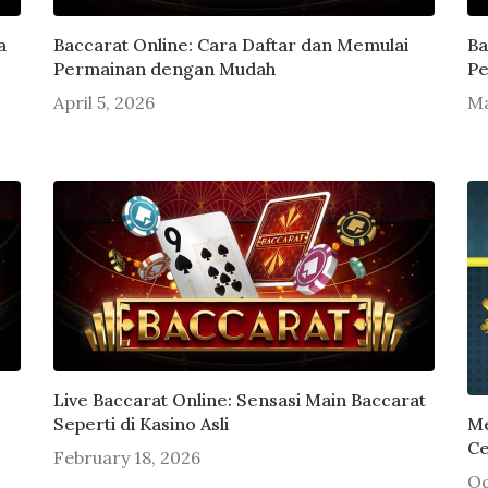
a
Baccarat Online: Cara Daftar dan Memulai
Ba
Permainan dengan Mudah
Pe
April 5, 2026
Ma
Live Baccarat Online: Sensasi Main Baccarat
Me
Seperti di Kasino Asli
Ce
February 18, 2026
Oc