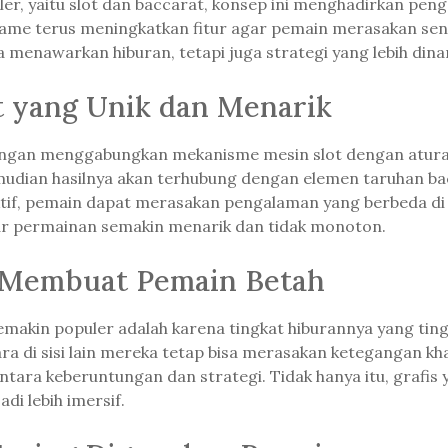
, yaitu slot dan baccarat, konsep ini menghadirkan penga
ame terus meningkatkan fitur agar pemain merasakan sens
 menawarkan hiburan, tetapi juga strategi yang lebih dina
at yang Unik dan Menarik
ngan menggabungkan mekanisme mesin slot dengan aturan
mudian hasilnya akan terhubung dengan elemen taruhan bacc
ktif, pemain dapat merasakan pengalaman yang berbeda di 
r permainan semakin menarik dan tidak monoton.
 Membuat Pemain Betah
makin populer adalah karena tingkat hiburannya yang tingg
a di sisi lain mereka tetap bisa merasakan ketegangan kha
ara keberuntungan dan strategi. Tidak hanya itu, grafis y
i lebih imersif.