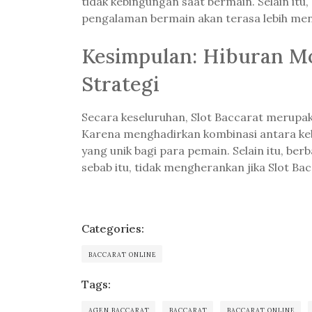
tidak kebingungan saat bermain. Selain itu
pengalaman bermain akan terasa lebih me
Kesimpulan: Hiburan 
Strategi
Secara keseluruhan, Slot Baccarat merupa
Karena menghadirkan kombinasi antara ke
yang unik bagi para pemain. Selain itu, be
sebab itu, tidak mengherankan jika Slot Bacc
Categories:
BACCARAT ONLINE
Tags:
AGEN BACCARAT
BACCARAT
BACCARAT ONLINE