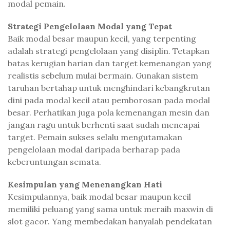
modal pemain.
Strategi Pengelolaan Modal yang Tepat
Baik modal besar maupun kecil, yang terpenting
adalah strategi pengelolaan yang disiplin. Tetapkan
batas kerugian harian dan target kemenangan yang
realistis sebelum mulai bermain. Gunakan sistem
taruhan bertahap untuk menghindari kebangkrutan
dini pada modal kecil atau pemborosan pada modal
besar. Perhatikan juga pola kemenangan mesin dan
jangan ragu untuk berhenti saat sudah mencapai
target. Pemain sukses selalu mengutamakan
pengelolaan modal daripada berharap pada
keberuntungan semata.
Kesimpulan yang Menenangkan Hati
Kesimpulannya, baik modal besar maupun kecil
memiliki peluang yang sama untuk meraih maxwin di
slot gacor. Yang membedakan hanyalah pendekatan