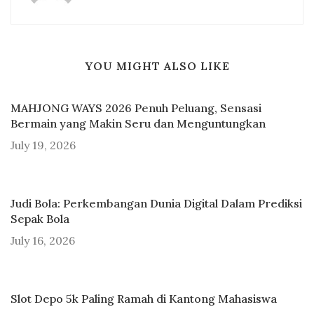
YOU MIGHT ALSO LIKE
MAHJONG WAYS 2026 Penuh Peluang, Sensasi
Bermain yang Makin Seru dan Menguntungkan
July 19, 2026
Judi Bola: Perkembangan Dunia Digital Dalam Prediksi
Sepak Bola
July 16, 2026
Slot Depo 5k Paling Ramah di Kantong Mahasiswa