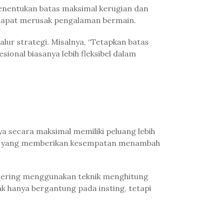
enentukan batas maksimal kerugian dan
 dapat merusak pengalaman bermain.
lur strategi. Misalnya, “Tetapkan batas
ional biasanya lebih fleksibel dalam
a secara maksimal memiliki peluang lebih
is, yang memberikan kesempatan menambah
a sering menggunakan teknik menghitung
k hanya bergantung pada insting, tetapi