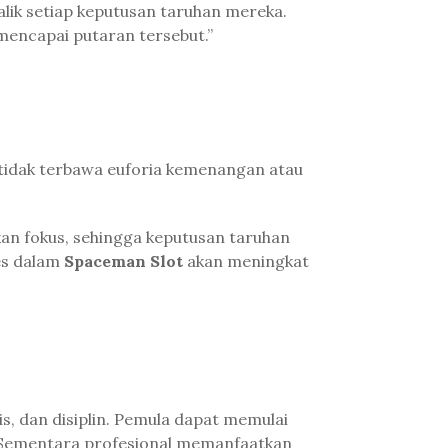
alik setiap keputusan taruhan mereka.
mencapai putaran tersebut.”
 tidak terbawa euforia kemenangan atau
kan fokus, sehingga keputusan taruhan
es dalam
Spaceman Slot
akan meningkat
is, dan disiplin. Pemula dapat memulai
Sementara profesional memanfaatkan