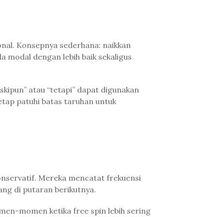
ional. Konsepnya sederhana: naikkan
 modal dengan lebih baik sekaligus
kipun” atau “tetapi” dapat digunakan
tap patuhi batas taruhan untuk
onservatif. Mereka mencatat frekuensi
ng di putaran berikutnya.
men-momen ketika free spin lebih sering