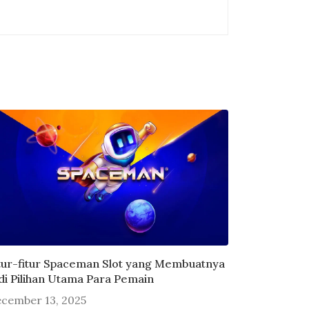
tur-fitur Spaceman Slot yang Membuatnya
di Pilihan Utama Para Pemain
cember 13, 2025