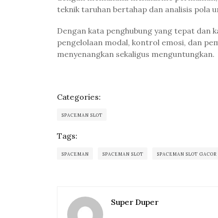
teknik taruhan bertahap dan analisis pol
Dengan kata penghubung yang tepat dan kal
pengelolaan modal, kontrol emosi, dan pe
menyenangkan sekaligus menguntungkan.
Categories:
SPACEMAN SLOT
Tags:
SPACEMAN
SPACEMAN SLOT
SPACEMAN SLOT GACOR
Super Duper