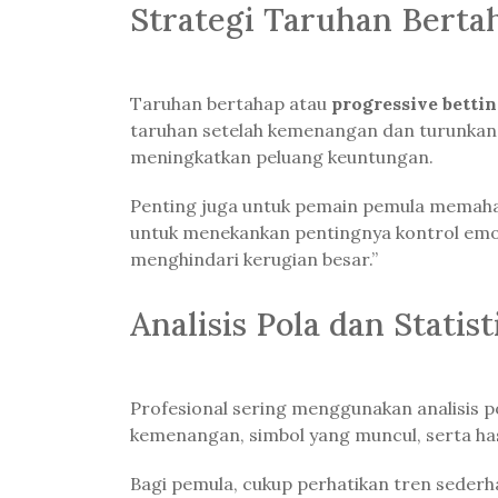
Strategi Taruhan Berta
Taruhan bertahap atau
progressive betti
taruhan setelah kemenangan dan turunkan s
meningkatkan peluang keuntungan.
Penting juga untuk pemain pemula memaham
untuk menekankan pentingnya kontrol emos
menghindari kerugian besar.”
Analisis Pola dan Statist
Profesional sering menggunakan analisis p
kemenangan, simbol yang muncul, serta has
Bagi pemula, cukup perhatikan tren sederh