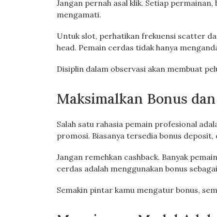
Jangan pernah asal klik. Setiap permainan, 
mengamati.
Untuk slot, perhatikan frekuensi scatter da
head. Pemain cerdas tidak hanya mengandalk
Disiplin dalam observasi akan membuat pe
Maksimalkan Bonus dan
Salah satu rahasia pemain profesional ada
promosi. Biasanya tersedia bonus deposit, 
Jangan remehkan cashback. Banyak pemain me
cerdas adalah menggunakan bonus sebagai
Semakin pintar kamu mengatur bonus, sem