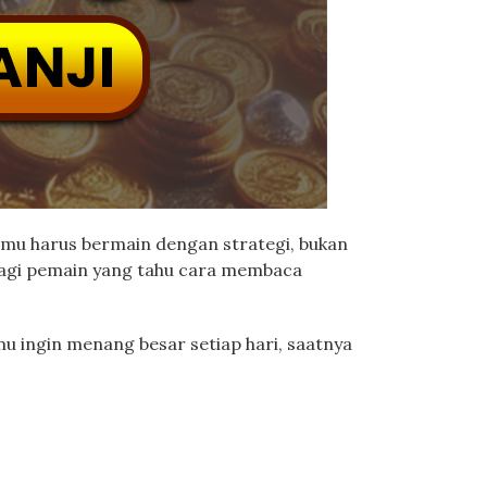
amu harus bermain dengan strategi, bukan
r bagi pemain yang tahu cara membaca
mu ingin menang besar setiap hari, saatnya