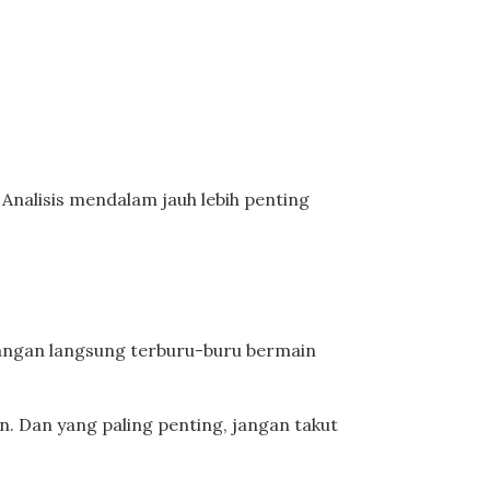
 Analisis mendalam jauh lebih penting
 jangan langsung terburu-buru bermain
n. Dan yang paling penting, jangan takut