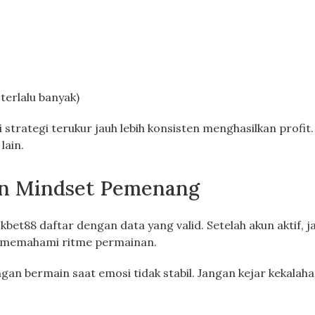
terlalu banyak)
trategi terukur jauh lebih konsisten menghasilkan profit.
lain.
an Mindset Pemenang
kbet88 daftar dengan data yang valid. Setelah akun aktif,
uk memahami ritme permainan.
an bermain saat emosi tidak stabil. Jangan kejar kekalaha