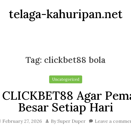
telaga-kahuripan.net
Tag:
clickbet88 bola
Uncategorized
s CLICKBET88 Agar Pem
Besar Setiap Hari
February 27, 2026
By
Super Duper
Leave a comme