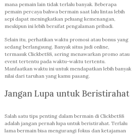
mana pemain lain tidak terlalu banyak. Beberapa
pemain percaya bahwa bermain saat lalu lintas lebih
sepi dapat meningkatkan peluang kemenangan,
meskipun ini lebih bersifat pengalaman pribadi.
Selain itu, perhatikan waktu promosi atau bonus yang
sedang berlangsung. Banyak situs judi online,
termasuk Clickbet88, sering menawarkan promo atau
event tertentu pada waktu-waktu tertentu.
Manfaatkan waktu ini untuk mendapatkan lebih banyak
nilai dari taruhan yang kamu pasang.
Jangan Lupa untuk Beristirahat
Salah satu tips penting dalam bermain di Clickbet88
adalah jangan pernah lupa untuk beristirahat. Terlalu
lama bermain bisa mengurangi fokus dan ketajaman