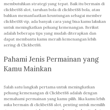
membutuhkan strategi yang tepat. Baik itu bermain di
clickbet88 slot, taruhan bola di clickbet88 bola, atau
bahkan memanfaatkan keuntungan sebagai member
clickbet88 vip, ada banyak cara yang bisa kamu lakukan
untuk meningkatkan peluang kemenangan. Berikut
adalah beberapa tips yang mudah diterapkan dan
dapat membantu kamu meraih kemenangan lebih
sering di Clickbet88.
Pahami Jenis Permainan yang
Kamu Mainkan
Salah satu langkah pertama untuk meningkatkan
peluang kemenangan di Clickbet88 adalah dengan
memahami permainan yang kamu pilih. Jika kamu lebih
suka bermain di clickbet88 slot, penting untuk memilih