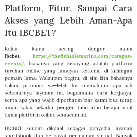
Platform, Fitur, Sampai Cara
Akses yang Lebih Aman-Apa
Itu IBCBET?
Kalau kamu sering denger nama
ibcbet
https://thefishtalemarina.com/campus-
events/
, biasanya yang kebayang adalah platform
taruhan online yang lumayan terkenal di kalangan
pemain lama. Walaupun begitu, di sini kita bahasnya
bukan promosi ya—lebih ke memahami apa sih
sebenarnya layanan ini, bagaimana cara kerjanya,
serta apa yang wajib diperhatiin biar kamu bisa tetap
aman kalau sekadar pengen tahu atau belajar soal
dunia platform online semacam ini.
IBCBET sendiri dikenal sebagai penyedia layanan
sportsbook dan berbagai permainan virtual. Banyak