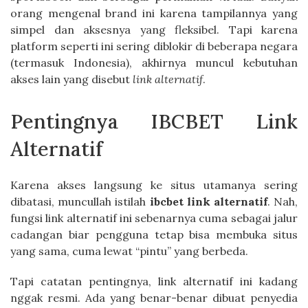
orang mengenal brand ini karena tampilannya yang
simpel dan aksesnya yang fleksibel. Tapi karena
platform seperti ini sering diblokir di beberapa negara
(termasuk Indonesia), akhirnya muncul kebutuhan
akses lain yang disebut
link alternatif
.
Pentingnya IBCBET Link
Alternatif
Karena akses langsung ke situs utamanya sering
dibatasi, muncullah istilah
ibcbet link alternatif
. Nah,
fungsi link alternatif ini sebenarnya cuma sebagai jalur
cadangan biar pengguna tetap bisa membuka situs
yang sama, cuma lewat “pintu” yang berbeda.
Tapi catatan pentingnya, link alternatif ini kadang
nggak resmi. Ada yang benar-benar dibuat penyedia