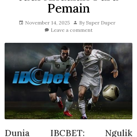
Pemain
November 14, 2025
By
Super Duper
Leave a comment
Dunia IBCBET: Ngulik