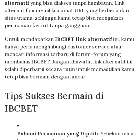
alternatif
yang bisa diakses tanpa hambatan. Link
alternatif ini memiliki alamat URL yang berbeda dari
situs utama, sehingga kamu tetap bisa mengakses
permainan favorit tanpa gangguan.
Untuk mendapatkan
IBCBET link alternatif
ini, kamu
hanya perlu menghubungi customer service atau
mencari informasi terbaru di forum-forum yang
membahas IBCBET. Jangan khawatir, link alternatif ini
selalu diperbarui secara rutin untuk memastikan kamu
tetap bisa bermain dengan lancar.
Tips Sukses Bermain di
IBCBET
Pahami Permainan yang Dipilih
: Sebelum mulai