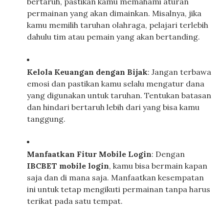
bertaruh, pastikan kamu memahami aturan
permainan yang akan dimainkan. Misalnya, jika
kamu memilih taruhan olahraga, pelajari terlebih
dahulu tim atau pemain yang akan bertanding.
Kelola Keuangan dengan Bijak
: Jangan terbawa
emosi dan pastikan kamu selalu mengatur dana
yang digunakan untuk taruhan. Tentukan batasan
dan hindari bertaruh lebih dari yang bisa kamu
tanggung.
Manfaatkan Fitur Mobile Login
: Dengan
IBCBET mobile login
, kamu bisa bermain kapan
saja dan di mana saja. Manfaatkan kesempatan
ini untuk tetap mengikuti permainan tanpa harus
terikat pada satu tempat.