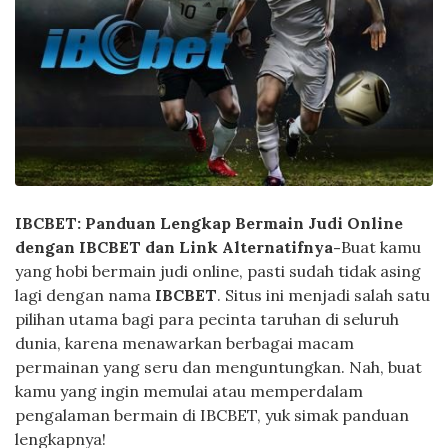
IBCBET: Panduan Lengkap Bermain Judi Online
dengan IBCBET dan Link Alternatifnya-
Buat kamu
yang hobi bermain judi online, pasti sudah tidak asing
lagi dengan nama
IBCBET
. Situs ini menjadi salah satu
pilihan utama bagi para pecinta taruhan di seluruh
dunia, karena menawarkan berbagai macam
permainan yang seru dan menguntungkan. Nah, buat
kamu yang ingin memulai atau memperdalam
pengalaman bermain di IBCBET, yuk simak panduan
lengkapnya!