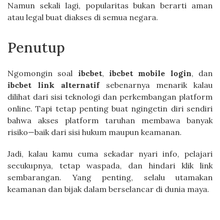
Namun sekali lagi, popularitas bukan berarti aman
atau legal buat diakses di semua negara.
Penutup
Ngomongin soal
ibcbet
,
ibcbet mobile login
, dan
ibcbet link alternatif
sebenarnya menarik kalau
dilihat dari sisi teknologi dan perkembangan platform
online. Tapi tetap penting buat ngingetin diri sendiri
bahwa akses platform taruhan membawa banyak
risiko—baik dari sisi hukum maupun keamanan.
Jadi, kalau kamu cuma sekadar nyari info, pelajari
secukupnya, tetap waspada, dan hindari klik link
sembarangan. Yang penting, selalu utamakan
keamanan dan bijak dalam berselancar di dunia maya.