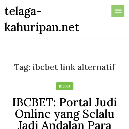
Skip
telaga-
to
the
kahuripan.net
content
Tag:
ibcbet link alternatif
Ibcbet
IBCBET: Portal Judi
Online yang Selalu
Jadi Andalan Para