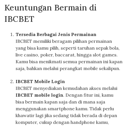
Keuntungan Bermain di
IBCBET
Tersedia Berbagai Jenis Permainan
IBCBET memiliki beragam pilihan permainan
yang bisa kamu pilih, seperti taruhan sepak bola,
live casino, poker, baccarat, hingga slot games.
Kamu bisa menikmati semua permainan ini kapan
saja, bahkan melalui perangkat mobile sekalipun.
IBCBET Mobile Login
IBCBET menyediakan kemudahan akses melalui
IBCBET mobile login
. Dengan fitur ini, kamu
bisa bermain kapan saja dan di mana saja
menggunakan smartphone kamu. Tidak perlu
khawatir lagi jika sedang tidak berada di depan
komputer, cukup dengan handphone kamu,