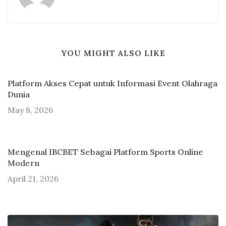
YOU MIGHT ALSO LIKE
Platform Akses Cepat untuk Informasi Event Olahraga
Dunia
May 8, 2026
Mengenal IBCBET Sebagai Platform Sports Online
Modern
April 21, 2026