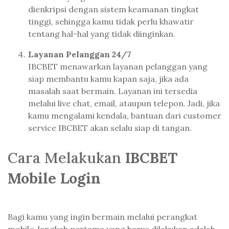
dienkripsi dengan sistem keamanan tingkat
tinggi, sehingga kamu tidak perlu khawatir
tentang hal-hal yang tidak diinginkan.
Layanan Pelanggan 24/7
IBCBET menawarkan layanan pelanggan yang
siap membantu kamu kapan saja, jika ada
masalah saat bermain. Layanan ini tersedia
melalui live chat, email, ataupun telepon. Jadi, jika
kamu mengalami kendala, bantuan dari customer
service IBCBET akan selalu siap di tangan.
Cara Melakukan
IBCBET
Mobile Login
Bagi kamu yang ingin bermain melalui perangkat