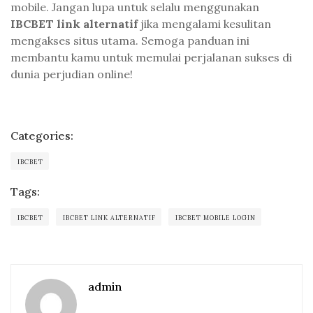
mobile. Jangan lupa untuk selalu menggunakan
IBCBET link alternatif
jika mengalami kesulitan
mengakses situs utama. Semoga panduan ini
membantu kamu untuk memulai perjalanan sukses di
dunia perjudian online!
Categories:
IBCBET
Tags:
IBCBET
IBCBET LINK ALTERNATIF
IBCBET MOBILE LOGIN
admin