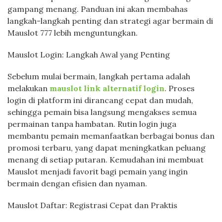
gampang menang. Panduan ini akan membahas
langkah-langkah penting dan strategi agar bermain di
Mauslot 777 lebih menguntungkan.
Mauslot Login: Langkah Awal yang Penting
Sebelum mulai bermain, langkah pertama adalah
melakukan
mauslot link alternatif login
. Proses
login di platform ini dirancang cepat dan mudah,
sehingga pemain bisa langsung mengakses semua
permainan tanpa hambatan. Rutin login juga
membantu pemain memanfaatkan berbagai bonus dan
promosi terbaru, yang dapat meningkatkan peluang
menang di setiap putaran. Kemudahan ini membuat
Mauslot menjadi favorit bagi pemain yang ingin
bermain dengan efisien dan nyaman.
Mauslot Daftar: Registrasi Cepat dan Praktis