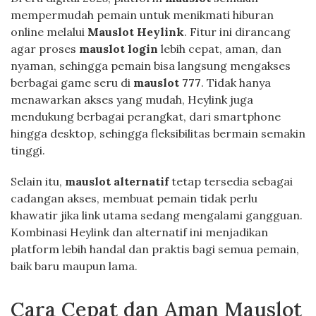
mempermudah pemain untuk menikmati hiburan
online melalui
Mauslot Heylink
. Fitur ini dirancang
agar proses
mauslot login
lebih cepat, aman, dan
nyaman, sehingga pemain bisa langsung mengakses
berbagai game seru di
mauslot 777
. Tidak hanya
menawarkan akses yang mudah, Heylink juga
mendukung berbagai perangkat, dari smartphone
hingga desktop, sehingga fleksibilitas bermain semakin
tinggi.
Selain itu,
mauslot alternatif
tetap tersedia sebagai
cadangan akses, membuat pemain tidak perlu
khawatir jika link utama sedang mengalami gangguan.
Kombinasi Heylink dan alternatif ini menjadikan
platform lebih handal dan praktis bagi semua pemain,
baik baru maupun lama.
Cara Cepat dan Aman Mauslot