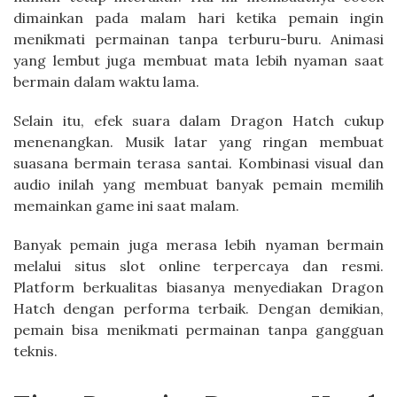
dimainkan pada malam hari ketika pemain ingin
menikmati permainan tanpa terburu-buru. Animasi
yang lembut juga membuat mata lebih nyaman saat
bermain dalam waktu lama.
Selain itu, efek suara dalam Dragon Hatch cukup
menenangkan. Musik latar yang ringan membuat
suasana bermain terasa santai. Kombinasi visual dan
audio inilah yang membuat banyak pemain memilih
memainkan game ini saat malam.
Banyak pemain juga merasa lebih nyaman bermain
melalui situs slot online terpercaya dan resmi.
Platform berkualitas biasanya menyediakan Dragon
Hatch dengan performa terbaik. Dengan demikian,
pemain bisa menikmati permainan tanpa gangguan
teknis.