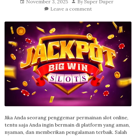
November 3, 2025
By
Super Duper
Leave a comment
Jika Anda seorang penggemar permainan slot online,
tentu saja Anda ingin bermain di platform yang aman,
nyaman, dan memberikan pengalaman terbaik. Salah