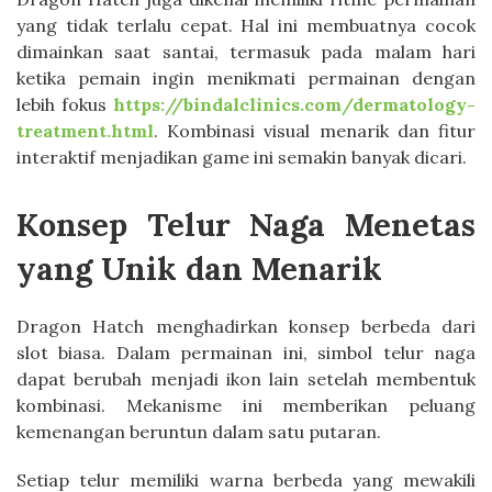
yang tidak terlalu cepat. Hal ini membuatnya cocok
dimainkan saat santai, termasuk pada malam hari
ketika pemain ingin menikmati permainan dengan
lebih fokus
https://bindalclinics.com/dermatology-
treatment.html
. Kombinasi visual menarik dan fitur
interaktif menjadikan game ini semakin banyak dicari.
Konsep Telur Naga Menetas
yang Unik dan Menarik
Dragon Hatch menghadirkan konsep berbeda dari
slot biasa. Dalam permainan ini, simbol telur naga
dapat berubah menjadi ikon lain setelah membentuk
kombinasi. Mekanisme ini memberikan peluang
kemenangan beruntun dalam satu putaran.
Setiap telur memiliki warna berbeda yang mewakili