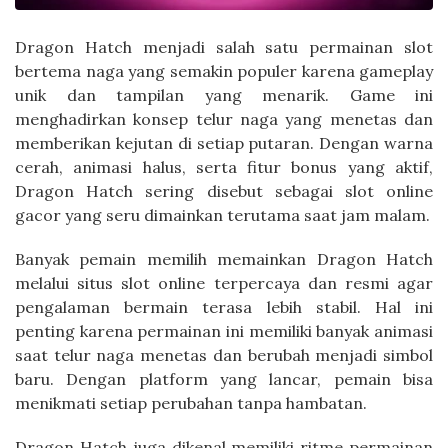
Dragon Hatch menjadi salah satu permainan slot
bertema naga yang semakin populer karena gameplay
unik dan tampilan yang menarik. Game ini
menghadirkan konsep telur naga yang menetas dan
memberikan kejutan di setiap putaran. Dengan warna
cerah, animasi halus, serta fitur bonus yang aktif,
Dragon Hatch sering disebut sebagai slot online
gacor yang seru dimainkan terutama saat jam malam.
Banyak pemain memilih memainkan Dragon Hatch
melalui situs slot online terpercaya dan resmi agar
pengalaman bermain terasa lebih stabil. Hal ini
penting karena permainan ini memiliki banyak animasi
saat telur naga menetas dan berubah menjadi simbol
baru. Dengan platform yang lancar, pemain bisa
menikmati setiap perubahan tanpa hambatan.
Dragon Hatch juga dikenal memiliki ritme permainan