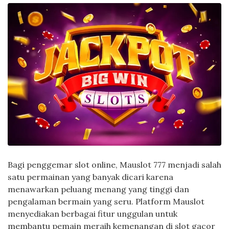
Bagi penggemar slot online, Mauslot 777 menjadi salah
satu permainan yang banyak dicari karena
menawarkan peluang menang yang tinggi dan
pengalaman bermain yang seru. Platform Mauslot
menyediakan berbagai fitur unggulan untuk
membantu pemain meraih kemenangan di slot gacor