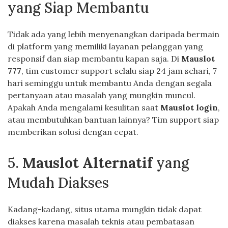
yang Siap Membantu
Tidak ada yang lebih menyenangkan daripada bermain
di platform yang memiliki layanan pelanggan yang
responsif dan siap membantu kapan saja. Di
Mauslot
777
, tim customer support selalu siap 24 jam sehari, 7
hari seminggu untuk membantu Anda dengan segala
pertanyaan atau masalah yang mungkin muncul.
Apakah Anda mengalami kesulitan saat
Mauslot login
,
atau membutuhkan bantuan lainnya? Tim support siap
memberikan solusi dengan cepat.
5.
Mauslot Alternatif
yang
Mudah Diakses
Kadang-kadang, situs utama mungkin tidak dapat
diakses karena masalah teknis atau pembatasan