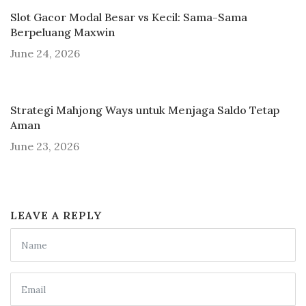
Slot Gacor Modal Besar vs Kecil: Sama-Sama
Berpeluang Maxwin
June 24, 2026
Strategi Mahjong Ways untuk Menjaga Saldo Tetap
Aman
June 23, 2026
LEAVE A REPLY