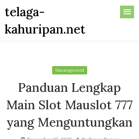
Skip
telaga-
to
the
kahuripan.net
content
Uncategorized
Panduan Lengkap
Main Slot Mauslot 777
yang Menguntungkan