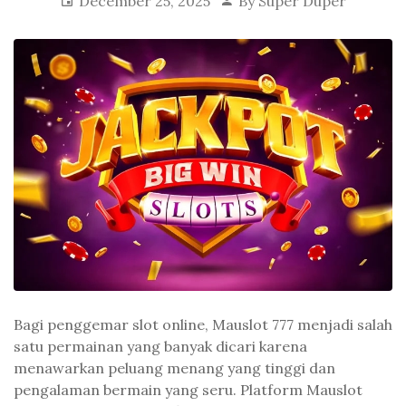
December 25, 2025
By
Super Duper
Bagi penggemar slot online, Mauslot 777 menjadi salah
satu permainan yang banyak dicari karena
menawarkan peluang menang yang tinggi dan
pengalaman bermain yang seru. Platform Mauslot