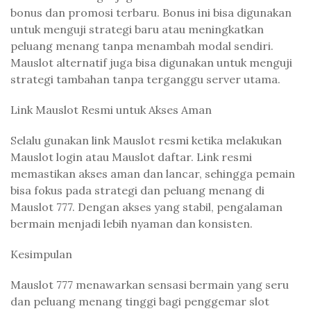
bonus dan promosi terbaru. Bonus ini bisa digunakan
untuk menguji strategi baru atau meningkatkan
peluang menang tanpa menambah modal sendiri.
Mauslot alternatif juga bisa digunakan untuk menguji
strategi tambahan tanpa terganggu server utama.
Link Mauslot Resmi untuk Akses Aman
Selalu gunakan link Mauslot resmi ketika melakukan
Mauslot login atau Mauslot daftar. Link resmi
memastikan akses aman dan lancar, sehingga pemain
bisa fokus pada strategi dan peluang menang di
Mauslot 777. Dengan akses yang stabil, pengalaman
bermain menjadi lebih nyaman dan konsisten.
Kesimpulan
Mauslot 777 menawarkan sensasi bermain yang seru
dan peluang menang tinggi bagi penggemar slot