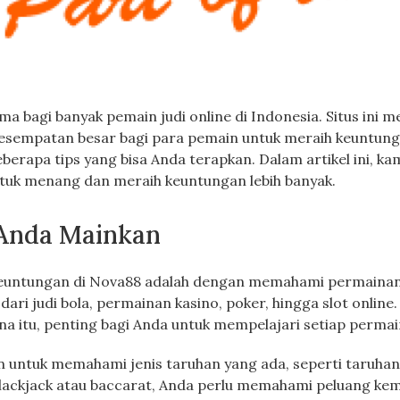
ama bagi banyak pemain judi online di Indonesia. Situs in
 kesempatan besar bagi para pemain untuk meraih keuntun
berapa tips yang bisa Anda terapkan. Dalam artikel ini, k
tuk menang dan meraih keuntungan lebih banyak.
Anda Mainkan
ntungan di Nova88 adalah dengan memahami permainan ya
 dari judi bola, permainan kasino, poker, hingga slot online
na itu, penting bagi Anda untuk mempelajari setiap permai
kan untuk memahami jenis taruhan yang ada, seperti taruhan
 blackjack atau baccarat, Anda perlu memahami peluang k