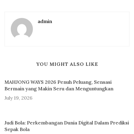
admin
YOU MIGHT ALSO LIKE
MAHJONG WAYS 2026 Penuh Peluang, Sensasi
Bermain yang Makin Seru dan Menguntungkan
July 19, 2026
Judi Bola: Perkembangan Dunia Digital Dalam Prediksi
Sepak Bola