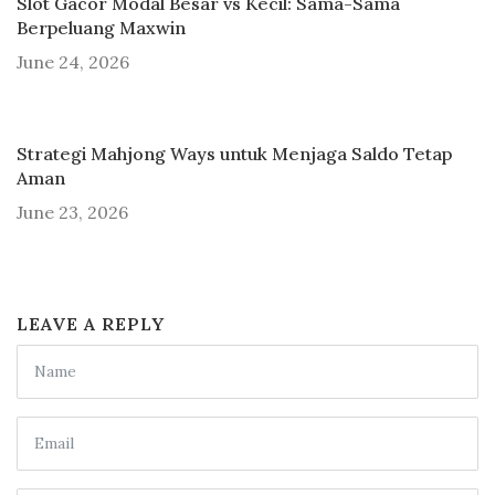
Slot Gacor Modal Besar vs Kecil: Sama-Sama
Berpeluang Maxwin
June 24, 2026
Strategi Mahjong Ways untuk Menjaga Saldo Tetap
Aman
June 23, 2026
LEAVE A REPLY