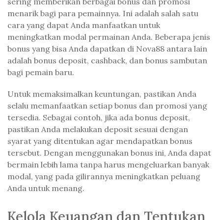
sering memberikan berbagai bonus dan promosi
menarik bagi para pemainnya. Ini adalah salah satu
cara yang dapat Anda manfaatkan untuk
meningkatkan modal permainan Anda. Beberapa jenis
bonus yang bisa Anda dapatkan di Nova88 antara lain
adalah bonus deposit, cashback, dan bonus sambutan
bagi pemain baru.
Untuk memaksimalkan keuntungan, pastikan Anda
selalu memanfaatkan setiap bonus dan promosi yang
tersedia. Sebagai contoh, jika ada bonus deposit,
pastikan Anda melakukan deposit sesuai dengan
syarat yang ditentukan agar mendapatkan bonus
tersebut. Dengan menggunakan bonus ini, Anda dapat
bermain lebih lama tanpa harus mengeluarkan banyak
modal, yang pada gilirannya meningkatkan peluang
Anda untuk menang.
Kelola Keuangan dan Tentukan