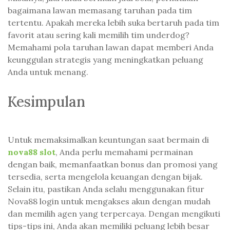
bagaimana lawan memasang taruhan pada tim
tertentu. Apakah mereka lebih suka bertaruh pada tim
favorit atau sering kali memilih tim underdog?
Memahami pola taruhan lawan dapat memberi Anda
keunggulan strategis yang meningkatkan peluang
Anda untuk menang.
Kesimpulan
Untuk memaksimalkan keuntungan saat bermain di
nova88 slot
, Anda perlu memahami permainan
dengan baik, memanfaatkan bonus dan promosi yang
tersedia, serta mengelola keuangan dengan bijak.
Selain itu, pastikan Anda selalu menggunakan fitur
Nova88 login untuk mengakses akun dengan mudah
dan memilih agen yang terpercaya. Dengan mengikuti
tips-tips ini, Anda akan memiliki peluang lebih besar