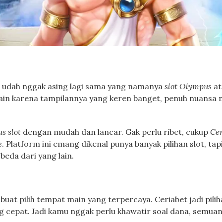
ti udah nggak asing lagi sama yang namanya
slot Olympus
at
main karena tampilannya yang keren banget, penuh nuansa m
s slot
dengan mudah dan lancar. Gak perlu ribet, cukup
Cer
e
. Platform ini emang dikenal punya banyak pilihan slot, tap
beda dari yang lain.
buat pilih tempat main yang terpercaya. Ceriabet jadi pi
g cepat. Jadi kamu nggak perlu khawatir soal dana, semua