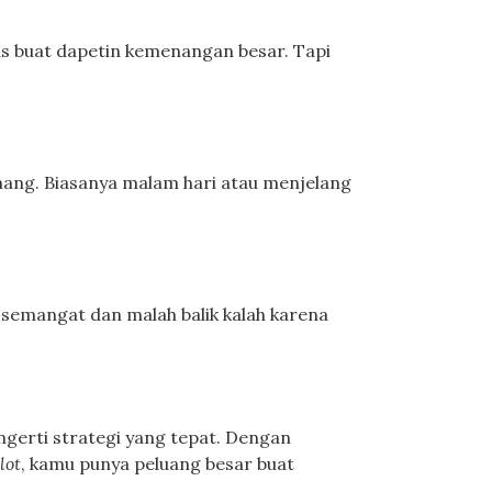
pintas buat dapetin kemenangan besar. Tapi
nang. Biasanya malam hari atau menjelang
u semangat dan malah balik kalah karena
gerti strategi yang tepat. Dengan
lot
, kamu punya peluang besar buat