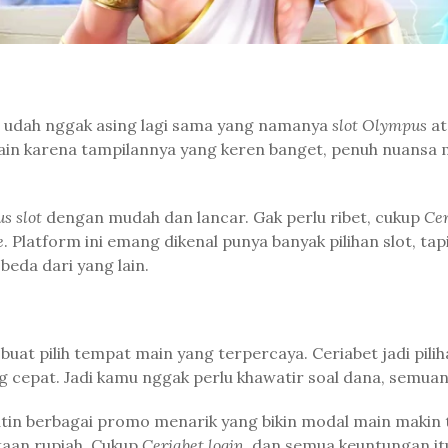
ti udah nggak asing lagi sama yang namanya
slot Olympus
at
main karena tampilannya yang keren banget, penuh nuansa m
s slot
dengan mudah dan lancar. Gak perlu ribet, cukup
Cer
e
. Platform ini emang dikenal punya banyak pilihan slot, tap
beda dari yang lain.
buat pilih tempat main yang terpercaya. Ceriabet jadi pi
g cepat. Jadi kamu nggak perlu khawatir soal dana, semua
atin berbagai promo menarik yang bikin modal main makin t
utaan rupiah. Cukup
Ceriabet login
, dan semua keuntungan it