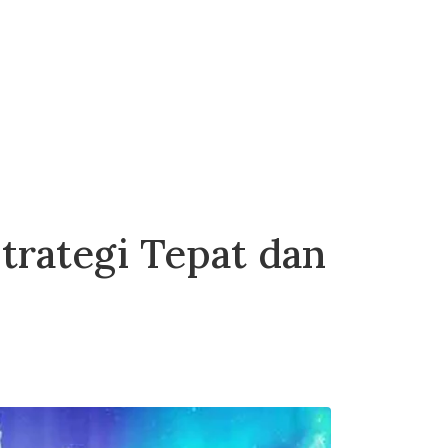
trategi Tepat dan