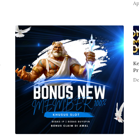
Ap
h
Ke
Pr
De