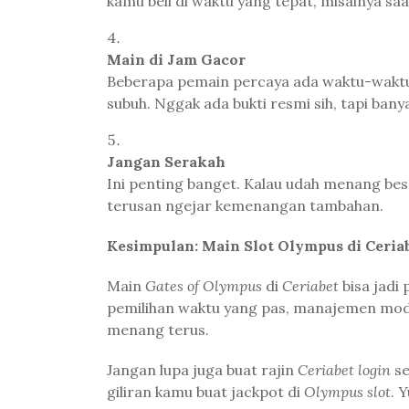
kamu beli di waktu yang tepat, misalnya saa
Main di Jam Gacor
Beberapa pemain percaya ada waktu-waktu
subuh. Nggak ada bukti resmi sih, tapi bany
Jangan Serakah
Ini penting banget. Kalau udah menang besa
terusan ngejar kemenangan tambahan.
Kesimpulan: Main Slot Olympus di Ceriab
Main
Gates of Olympus
di
Ceriabet
bisa jadi
pemilihan waktu yang pas, manajemen moda
menang terus.
Jangan lupa juga buat rajin
Ceriabet login
se
giliran kamu buat jackpot di
Olympus slot
. 