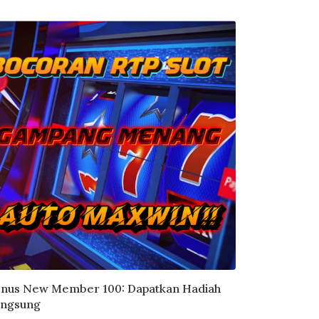
nus New Member 100: Dapatkan Hadiah
ngsung