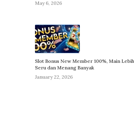
May 6, 2026
Slot Bonus New Member 100%, Main Lebi
Seru dan Menang Banyak
January 22, 2026