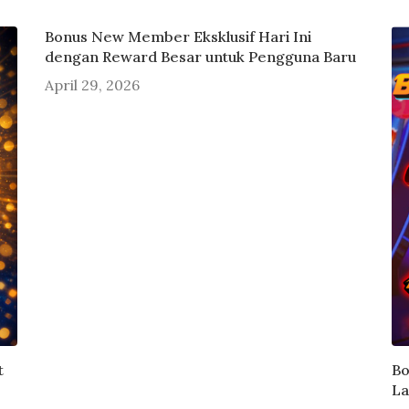
Bonus New Member Eksklusif Hari Ini
dengan Reward Besar untuk Pengguna Baru
April 29, 2026
t
Bo
La