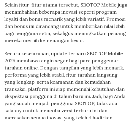
Selain fitur-fitur utama tersebut, SBOTOP Mobile juga
menambahkan beberapa inovasi seperti program
loyalti dan bonus menarik yang lebih variatif. Promosi
dan bonus ini dirancang untuk memberikan nilai lebih
bagi pengguna setia, sekaligus meningkatkan peluang
mereka meraih kemenangan besar.
Secara keseluruhan, update terbaru SBOTOP Mobile
2025 membawa angin segar bagi para penggemar
taruhan online. Dengan tampilan yang lebih menarik,
performa yang lebih stabil, fitur taruhan langsung
yang lengkap, serta keamanan dan kemudahan
transaksi, platform ini siap memenuhi kebutuhan dan
ekspektasi pengguna di tahun baru ini. Jadi, bagi Anda
yang sudah menjadi pengguna SBOTOP, tidak ada
salahnya untuk mencoba versi terbaru ini dan
merasakan semua inovasi yang telah dihadirkan.