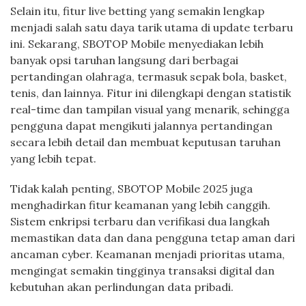
Selain itu, fitur live betting yang semakin lengkap
menjadi salah satu daya tarik utama di update terbaru
ini. Sekarang, SBOTOP Mobile menyediakan lebih
banyak opsi taruhan langsung dari berbagai
pertandingan olahraga, termasuk sepak bola, basket,
tenis, dan lainnya. Fitur ini dilengkapi dengan statistik
real-time dan tampilan visual yang menarik, sehingga
pengguna dapat mengikuti jalannya pertandingan
secara lebih detail dan membuat keputusan taruhan
yang lebih tepat.
Tidak kalah penting, SBOTOP Mobile 2025 juga
menghadirkan fitur keamanan yang lebih canggih.
Sistem enkripsi terbaru dan verifikasi dua langkah
memastikan data dan dana pengguna tetap aman dari
ancaman cyber. Keamanan menjadi prioritas utama,
mengingat semakin tingginya transaksi digital dan
kebutuhan akan perlindungan data pribadi.