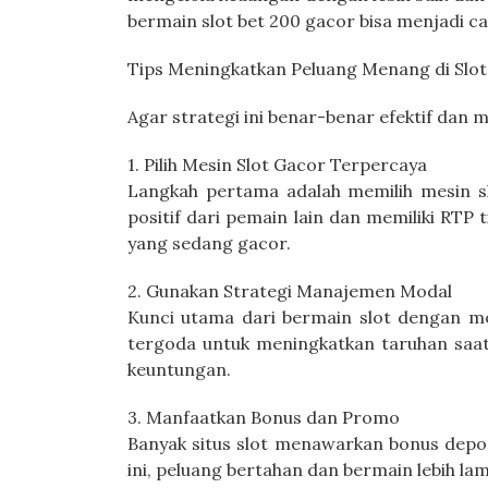
bermain slot bet 200 gacor bisa menjadi 
Tips Meningkatkan Peluang Menang di Slot
Agar strategi ini benar-benar efektif dan 
1. Pilih Mesin Slot Gacor Terpercaya
Langkah pertama adalah memilih mesin s
positif dari pemain lain dan memiliki RTP 
yang sedang gacor.
2. Gunakan Strategi Manajemen Modal
Kunci utama dari bermain slot dengan mo
tergoda untuk meningkatkan taruhan saat
keuntungan.
3. Manfaatkan Bonus dan Promo
Banyak situs slot menawarkan bonus depo
ini, peluang bertahan dan bermain lebih la