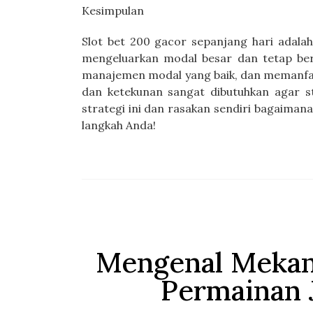
Kesimpulan
Slot bet 200 gacor sepanjang hari adala
mengeluarkan modal besar dan tetap be
manajemen modal yang baik, dan memanfaat
dan ketekunan sangat dibutuhkan agar st
strategi ini dan rasakan sendiri bagaiman
langkah Anda!
Mengenal Mekani
Permainan J