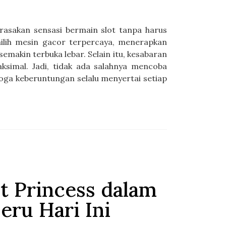
rasakan sensasi bermain slot tanpa harus
lih mesin gacor terpercaya, menerapkan
akin terbuka lebar. Selain itu, kesabaran
ksimal. Jadi, tidak ada salahnya mencoba
moga keberuntungan selalu menyertai setiap
t Princess dalam
eru Hari Ini