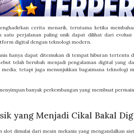
u menghadirkan cerita menarik, terutama ketika memb
satu perjalanan paling unik dapat dilihat dari evolusi 
form digital dengan teknologi modern.
is hanya dapat ditemukan di tempat hiburan tertentu 
sebut telah berubah menjadi pengalaman digital yang da
n media, tetapi juga menunjukkan bagaimana teknolog
 menyimpan banyak perkembangan yang membuat permainan i
sik yang Menjadi Cikal Bakal Dig
n slot dimulai dari mesin mekanis yang mengandalkan si