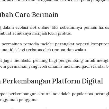
ubah Cara Bermain
 dalam evolusi slot online. Jika sebelumnya pemain haru
embuat semuanya menjadi lebih praktis.
 permainan tersedia melalui perangkat seperti komput
una tidak lagi terbatas oleh tempat dan waktu.
net juga membuka peluang bagi pengembang untuk menghadi
sistem permainan yang lebih dinamis mulai menjadi standar ba
 Perkembangan Platform Digital
epat perkembangan slot online adalah popularitas peran
 genggaman pengguna.