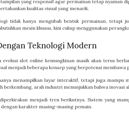
ampilan yang responsif agar permainan tetap nyaman dig
rtahankan kualitas visual yang menarik.
logi tidak hanya mengubah bentuk permainan, tetapi 
butuhkan mesin khusus, kini cukup menggunakan perangkat
 Dengan Teknologi Modern
 evolusi slot online kemungkinan masih akan terus berla
irtual menjadi beberapa konsep yang berpotensi membawa 
anya menampilkan layar interaktif, tetapi juga mampu me
ih berkembang, arah industri menunjukkan bahwa inovasi a
juga diperkirakan menjadi tren berikutnya. Sistem yang 
i dengan karakter masing-masing pemain.