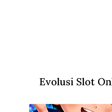
Skip
to
the
content
Evolusi Slot On