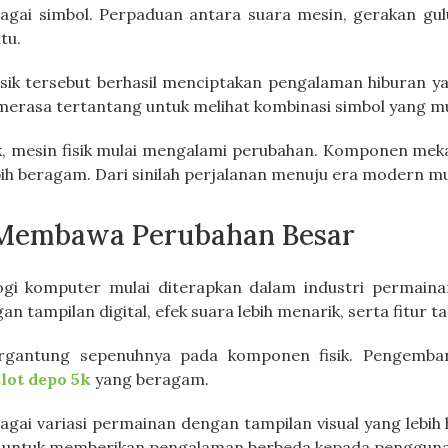
agai simbol. Perpaduan antara suara mesin, gerakan gul
tu.
isik tersebut berhasil menciptakan pengalaman hiburan 
rasa tertantang untuk melihat kombinasi simbol yang m
, mesin fisik mulai mengalami perubahan. Komponen mekan
h beragam. Dari sinilah perjalanan menuju era modern mu
 Membawa Perubahan Besar
logi komputer mulai diterapkan dalam industri permain
tampilan digital, efek suara lebih menarik, serta fitur t
ergantung sepenuhnya pada komponen fisik. Pengemban
slot depo 5k
yang beragam.
gai variasi permainan dengan tampilan visual yang lebih h
kan untuk memberikan pengalaman berbeda kepada pengguna