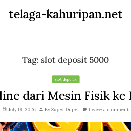
telaga-kahuripan.net
Tag:
slot deposit 5000
slot depo 5k
line dari Mesin Fisik ke 
July 19, 2026
By
Super Duper
Leave a comment