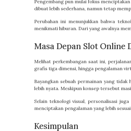
Pengembang pun mulai fokus menciptakan t
dibuat lebih sederhana, namun tetap mempe
Perubahan ini menunjukkan bahwa tekno
menikmati hiburan. Dari yang awalnya mem
Masa Depan Slot Online
Melihat perkembangan saat ini, perjalanan
grafis tiga dimensi, hingga pengalaman v
Bayangkan sebuah permainan yang tidak h
lebih nyata. Meskipun konsep tersebut mas
Selain teknologi visual, personalisasi 
menciptakan pengalaman yang lebih sesua
Kesimpulan