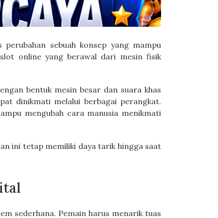
ahas perubahan sebuah konsep yang mampu
slot online yang berawal dari mesin fisik
dengan bentuk mesin besar dan suara khas
pat dinikmati melalui berbagai perangkat.
i mampu mengubah cara manusia menikmati
ni tetap memiliki daya tarik hingga saat
ital
stem sederhana. Pemain harus menarik tuas