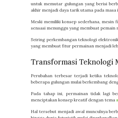
untuk memutar gulungan yang berisi berb
akhir menjadi daya tarik utama pada masa i
Meski memiliki konsep sederhana, mesin f
sensasi menunggu yang membuat pemain me
Seiring perkembangan teknologi elektronik
yang membuat fitur permainan menjadi lebi
Transformasi Teknologi
Perubahan terbesar terjadi ketika tekno
beberapa gulungan mulai berkembang dengan 
Pada tahap ini, permainan tidak lagi b
menciptakan konsep kreatif dengan tema
Hal tersebut menjadi awal munculnya berba
hingga dunia futuristik mulai diperkenal