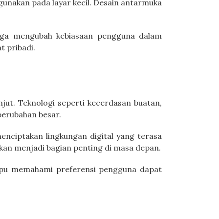
unakan pada layar kecil. Desain antarmuka
juga mengubah kebiasaan pengguna dalam
 pribadi.
njut. Teknologi seperti kecerdasan buatan,
perubahan besar.
nciptakan lingkungan digital yang terasa
kan menjadi bagian penting di masa depan.
mampu memahami preferensi pengguna dapat