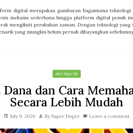
 platform digital merupakan gambaran bagaimana teknol
esin mekanis sederhana hingga platform digital penuh in
erak mengikuti perubahan zaman. Dengan teknologi yan
enarik yang mungkin belum pernah dibayangkan sebelumny
slot depo 5k
t Dana dan Cara Memah
Secara Lebih Mudah
July 9, 2026
By
Super Duper
Leave a comment