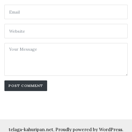
telaga-kahuripan.net
,
Proudly powered by WordPress.