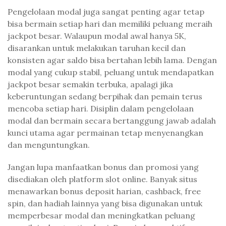
Pengelolaan modal juga sangat penting agar tetap
bisa bermain setiap hari dan memiliki peluang meraih
jackpot besar. Walaupun modal awal hanya 5K,
disarankan untuk melakukan taruhan kecil dan
konsisten agar saldo bisa bertahan lebih lama. Dengan
modal yang cukup stabil, peluang untuk mendapatkan
jackpot besar semakin terbuka, apalagi jika
keberuntungan sedang berpihak dan pemain terus
mencoba setiap hari. Disiplin dalam pengelolaan
modal dan bermain secara bertanggung jawab adalah
kunci utama agar permainan tetap menyenangkan
dan menguntungkan.
Jangan lupa manfaatkan bonus dan promosi yang
disediakan oleh platform slot online. Banyak situs
menawarkan bonus deposit harian, cashback, free
spin, dan hadiah lainnya yang bisa digunakan untuk
memperbesar modal dan meningkatkan peluang