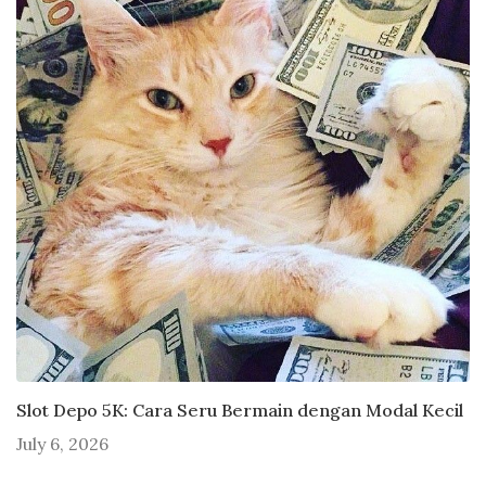
Slot Depo 5K: Cara Seru Bermain dengan Modal Kecil
July 6, 2026