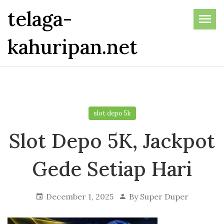
Skip
telaga-
to
the
kahuripan.net
content
slot depo 5k
Slot Depo 5K, Jackpot
Gede Setiap Hari
December 1, 2025
By
Super Duper