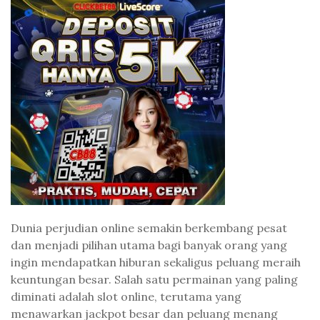
Dunia perjudian online semakin berkembang pesat
dan menjadi pilihan utama bagi banyak orang yang
ingin mendapatkan hiburan sekaligus peluang meraih
keuntungan besar. Salah satu permainan yang paling
diminati adalah slot online, terutama yang
menawarkan jackpot besar dan peluang menang