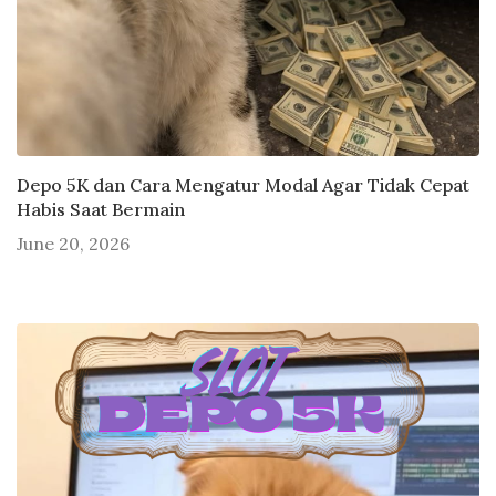
Depo 5K dan Cara Mengatur Modal Agar Tidak Cepat
Habis Saat Bermain
June 20, 2026