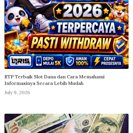
RTP Terbaik Slot Dana dan Cara Memahami
Informasinya Secara Lebih Mudah
July 9, 2026