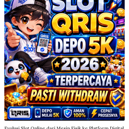
Evolusi Slot Online dari Mesin Fisik ke Platform Digital