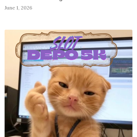
June 1, 2026