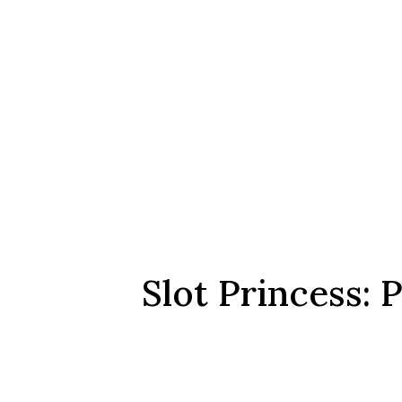
Skip
to
the
content
Slot Princess: