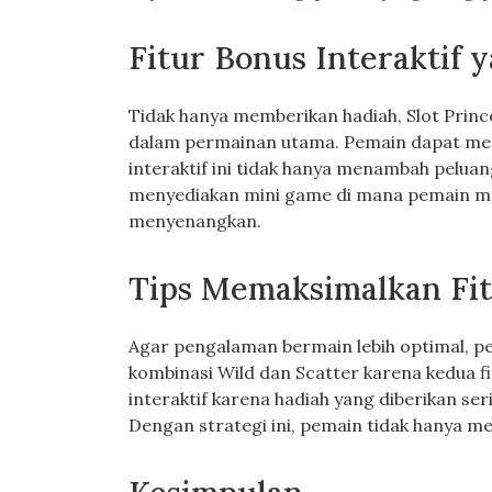
Fitur Bonus Interaktif
Tidak hanya memberikan hadiah, Slot Prin
dalam permainan utama. Pemain dapat memi
interaktif ini tidak hanya menambah pelua
menyediakan mini game di mana pemain me
menyenangkan.
Tips Memaksimalkan Fit
Agar pengalaman bermain lebih optimal, p
kombinasi Wild dan Scatter karena kedua f
interaktif karena hadiah yang diberikan ser
Dengan strategi ini, pemain tidak hanya me