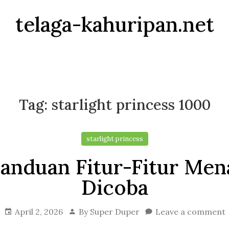
telaga-kahuripan.net
Tag:
starlight princess 1000
starlight princess
 Panduan Fitur-Fitur Men
Dicoba
April 2, 2026
By
Super Duper
Leave a comment