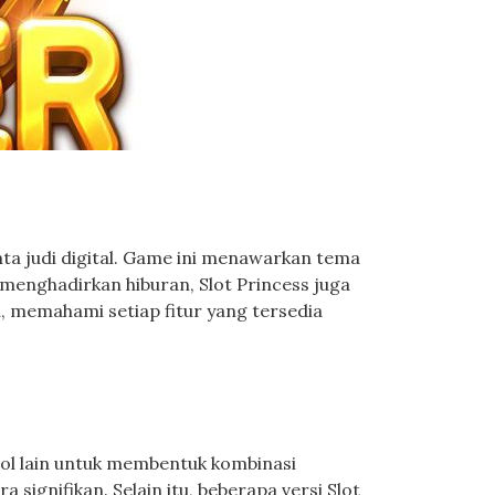
nta judi digital. Game ini menawarkan tema
menghadirkan hiburan, Slot Princess juga
, memahami setiap fitur yang tersedia
bol lain untuk membentuk kombinasi
gnifikan. Selain itu, beberapa versi Slot