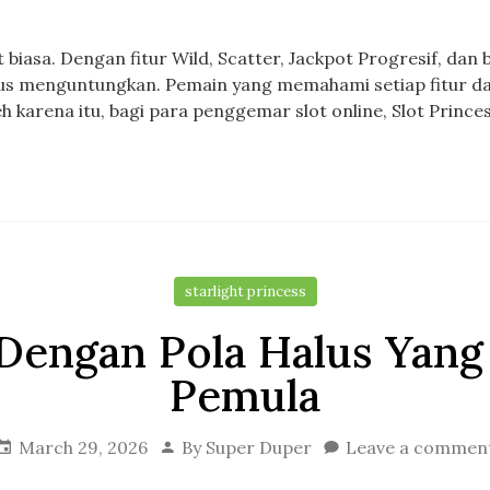
 biasa. Dengan fitur Wild, Scatter, Jackpot Progresif, dan
us menguntungkan. Pemain yang memahami setiap fitur 
h karena itu, bagi para penggemar slot online, Slot Prince
starlight princess
 Dengan Pola Halus Yang
Pemula
March 29, 2026
By
Super Duper
Leave a commen