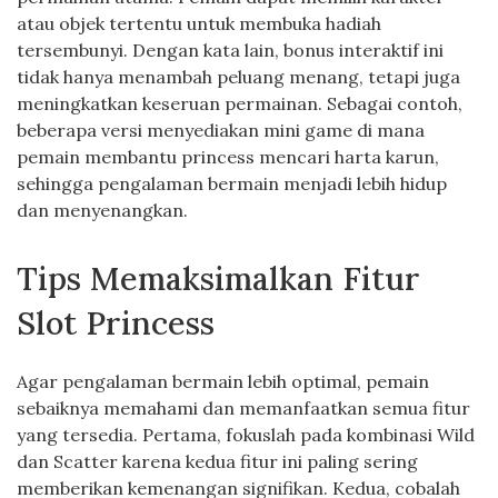
atau objek tertentu untuk membuka hadiah
tersembunyi. Dengan kata lain, bonus interaktif ini
tidak hanya menambah peluang menang, tetapi juga
meningkatkan keseruan permainan. Sebagai contoh,
beberapa versi menyediakan mini game di mana
pemain membantu princess mencari harta karun,
sehingga pengalaman bermain menjadi lebih hidup
dan menyenangkan.
Tips Memaksimalkan Fitur
Slot Princess
Agar pengalaman bermain lebih optimal, pemain
sebaiknya memahami dan memanfaatkan semua fitur
yang tersedia. Pertama, fokuslah pada kombinasi Wild
dan Scatter karena kedua fitur ini paling sering
memberikan kemenangan signifikan. Kedua, cobalah