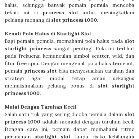
halus, sehingga banyak pemain pemula mencoba
teknik ini di
princess slot
untuk meningkatkan
peluang menang di
slot princess 1000
.
Kenali Pola Halus di Starlight Slot
Bagi pemain pemula, memahami pola halus pada
slot
starlight princess
sangat penting. Pola ini terlihat
pada frekuensi kemunculan simbol scatter, wild, dan
fitur free spin. Dengan mengenali pola halus tersebut,
pemain
princess slot
bisa menyesuaikan taruhan dan
strategi agar modal tetap aman sekaligus
memaksimalkan peluang bonus di
slot starlight
princess 1000
.
Mulai Dengan Taruhan Kecil
Salah satu trik yang sering dicoba pemula dalam
slot
princess 1000
adalah memulai dengan taruhan kecil.
Dengan cara ini, pemain dapat memahami ritme
permainan
starlight slot
tanpa risiko kehilangan