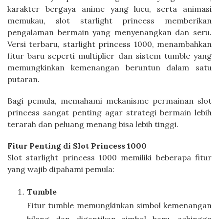
karakter bergaya anime yang lucu, serta animasi
memukau, slot starlight princess memberikan
pengalaman bermain yang menyenangkan dan seru.
Versi terbaru, starlight princess 1000, menambahkan
fitur baru seperti multiplier dan sistem tumble yang
memungkinkan kemenangan beruntun dalam satu
putaran.
Bagi pemula, memahami mekanisme permainan slot
princess sangat penting agar strategi bermain lebih
terarah dan peluang menang bisa lebih tinggi.
Fitur Penting di Slot Princess 1000
Slot starlight princess 1000 memiliki beberapa fitur
yang wajib dipahami pemula:
Tumble
Fitur tumble memungkinkan simbol kemenangan