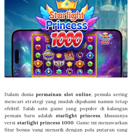
Dalam dunia
permainan slot online
, pemula sering
mencari strategi yang mudah dipahami namun tetap
efektif. Salah satu game yang populer di kalangan
pemain baru adalah
starlight princess
, khususnya
versi
starlight princess 1000
. Game ini menawarkan
fitur bonus yang menarik dengan pola putaran yang