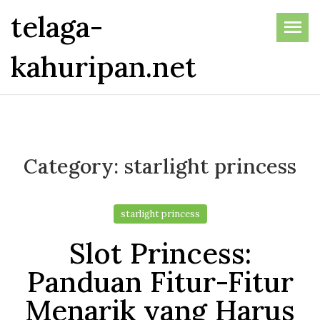
Skip
telaga-
to
the
kahuripan.net
content
Category:
starlight princess
starlight princess
Slot Princess:
Panduan Fitur-Fitur
Menarik yang Harus