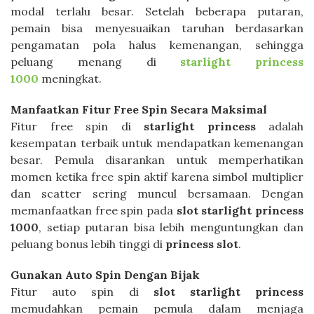
modal terlalu besar. Setelah beberapa putaran,
pemain bisa menyesuaikan taruhan berdasarkan
pengamatan pola halus kemenangan, sehingga
peluang menang di
starlight princess
1000
meningkat.
Manfaatkan Fitur Free Spin Secara Maksimal
Fitur free spin di
starlight princess
adalah
kesempatan terbaik untuk mendapatkan kemenangan
besar. Pemula disarankan untuk memperhatikan
momen ketika free spin aktif karena simbol multiplier
dan scatter sering muncul bersamaan. Dengan
memanfaatkan free spin pada
slot starlight princess
1000
, setiap putaran bisa lebih menguntungkan dan
peluang bonus lebih tinggi di
princess slot
.
Gunakan Auto Spin Dengan Bijak
Fitur auto spin di
slot starlight princess
memudahkan pemain pemula dalam menjaga