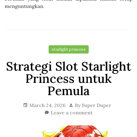
menguntungkan.
starlight princess
Strategi Slot Starlight
Princess untuk
Pemula
March 24, 2026
By
Super Duper
Leave a comment