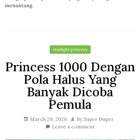
menantang.
starlight princess
Princess 1000 Dengan
Pola Halus Yang
Banyak Dicoba
Pemula
March 29, 2026
By
Super Duper
Leave a comment