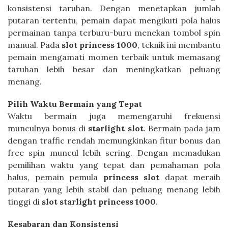
konsistensi taruhan. Dengan menetapkan jumlah
putaran tertentu, pemain dapat mengikuti pola halus
permainan tanpa terburu-buru menekan tombol spin
manual. Pada
slot princess 1000
, teknik ini membantu
pemain mengamati momen terbaik untuk memasang
taruhan lebih besar dan meningkatkan peluang
menang.
Pilih Waktu Bermain yang Tepat
Waktu bermain juga memengaruhi frekuensi
munculnya bonus di
starlight slot
. Bermain pada jam
dengan traffic rendah memungkinkan fitur bonus dan
free spin muncul lebih sering. Dengan memadukan
pemilihan waktu yang tepat dan pemahaman pola
halus, pemain pemula
princess slot
dapat meraih
putaran yang lebih stabil dan peluang menang lebih
tinggi di
slot starlight princess 1000
.
Kesabaran dan Konsistensi