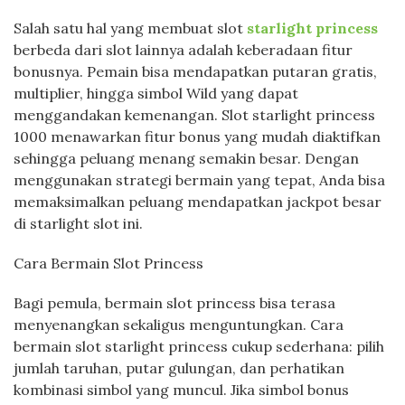
Salah satu hal yang membuat slot
starlight princess
berbeda dari slot lainnya adalah keberadaan fitur
bonusnya. Pemain bisa mendapatkan putaran gratis,
multiplier, hingga simbol Wild yang dapat
menggandakan kemenangan. Slot starlight princess
1000 menawarkan fitur bonus yang mudah diaktifkan
sehingga peluang menang semakin besar. Dengan
menggunakan strategi bermain yang tepat, Anda bisa
memaksimalkan peluang mendapatkan jackpot besar
di starlight slot ini.
Cara Bermain Slot Princess
Bagi pemula, bermain slot princess bisa terasa
menyenangkan sekaligus menguntungkan. Cara
bermain slot starlight princess cukup sederhana: pilih
jumlah taruhan, putar gulungan, dan perhatikan
kombinasi simbol yang muncul. Jika simbol bonus